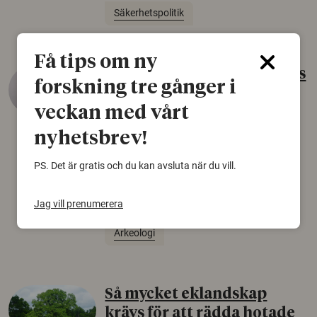
Säkerhetspolitik
Få tips om ny
Gammalt skinn var Sveriges
forskning tre gånger i
äldsta sko
veckan med vårt
22 juni 2026
nyhetsbrev!
Det som arkeologer länge trodde var en
björnfäll visar sig vara delar av en 2000 år
PS. Det är gratis och du kan avsluta när du vill.
gammal sko. Fyndet bär spår av romerskt
skomode och beskrivs som mycket ovanligt i
Jag vill prenumerera
Norden.
Arkeologi
Så mycket eklandskap
krävs för att rädda hotade