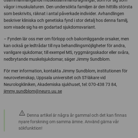
osammanhängande muskelsammandragningar, som rör sig som
vågor i muskulaturen. Den undersökta familjen är den hittills största
som beskrivits, räknat i antal påverkade individer. Avhandlingen
beskriver kliniska och genetiska fynd i stor detalj hos denna familj,
som visade sig ha en godartad sjukdomsvariant.
– Fynden lär oss mer om förlopp och bakomliggande orsaker, men
kan också ge ledtrådar till nya behandlingsmöjligheter för andra,
vanligare sjukdomar, till exempel MS, ryggmärgsskador eller svåra,
nedbrytande muskelsjukdomar, säger Jimmy Sundblom.
För mer information, kontakta Jimmy Sundblom, institutionen för
neurovetenskap, Uppsala universitet och ST-läkare vid
Neurologkliniken, Akademiska sjukhuset, tel: 070-438 73 84,
jimmy.sundblom@neuro.uu.se
warning
Denna artikel är några år gammal och det kan finnas
nyare forskning om samma ämne. Använd gärna vår
sökfunktion!