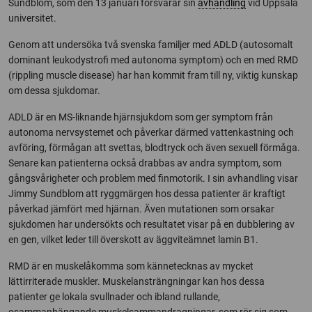
Sundblom, som den 13 januari försvarar sin
avhandling
vid Uppsala
universitet.
Genom att undersöka två svenska familjer med ADLD (autosomalt
dominant leukodystrofi med autonoma symptom) och en med RMD
(rippling muscle disease) har han kommit fram till ny, viktig kunskap
om dessa sjukdomar.
ADLD är en MS-liknande hjärnsjukdom som ger symptom från
autonoma nervsystemet och påverkar därmed vattenkastning och
avföring, förmågan att svettas, blodtryck och även sexuell förmåga.
Senare kan patienterna också drabbas av andra symptom, som
gångsvårigheter och problem med finmotorik. I sin avhandling visar
Jimmy Sundblom att ryggmärgen hos dessa patienter är kraftigt
påverkad jämfört med hjärnan. Även mutationen som orsakar
sjukdomen har undersökts och resultatet visar på en dubblering av
en gen, vilket leder till överskott av äggviteämnet lamin B1.
RMD är en muskelåkomma som kännetecknas av mycket
lättirriterade muskler. Muskelansträngningar kan hos dessa
patienter ge lokala svullnader och ibland rullande,