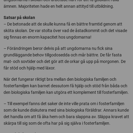
ämnen. Majoriteten hade en helt annan attityd till utbildning.
Satsar på skolan
– De betonade att de skulle kunna få en bättre framtid genom att
sköta skolan. De var stolta över vad de åstadkommit och det visade
sig finnas en enorm kapacitet hos ungdomarna!
– Förändringen beror delvis på att ungdomarna nu fick sina
grundläggande behov tillgodosedda och mår bättre. De får fasta
mat- och sovtider och det gör att de orkar gå upp på morgonen. De
får stöd och hjälp med läxor.
När det fungerar riktigt bra mellan den biologiska familjen och
fosterfamiljen kan barnet dessutom få hjälp och stöd från båda och
den biologiska familjen kan utgöra ett komplement till fosterfamiljen.
– Till exempel fanns det saker de inte ville prata om i fosterfamiljen
som de kunde diskutera med sina biologiska föräldrar. Annars kunde
det handla om att få åka hem och bara slappna av. Släppa kravet att
skärpa till sig som de ofta har på sig själva i fosterfamiljen.