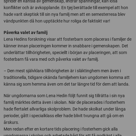
sprider en känsla av gemenskap, lindrar spänningar, kan lösa
konflikter och är avkopplande. En tjej berättade till exempel att hon
hade varit skeptisk till sin nya familj men att en semesterresa blev
vändpunkten då hon upptäckte hur roliga de faktiskt var!
Påverka valet av familj
Lena Hedins forskning visar att fosterbarn som placeras i familjer de
känner innan placeringen kommer in snabbare i gemenskapen. Det
underlättar tillhörigheten, speciellt i början av placeringen, att som
fosterbarn få vara med och påverka valet av familj.
– Den mest självklara tillhörigheten är i släktinghem men även i
traditionella, tidigare okända familjehem kan ungdomen komma att
känna sig som hemma även om det tar längre tid för dem att landa.
När ungdomarna som Lena Hedin följt funnit sig tillrätta i sin nya
familj märktes detta även i skolan. När de placerades i fosterhem
hade flertalet allvarliga skolproblem. De hade skolkat under långa
perioder, gått i specialklass eller hade blivit tvungna att gå om en
årskurs.
Men redan efter en kortare tids placering i fosterhem gick alla
ungdomarna i skolan och arbetade hårt för att få godkänt i alla