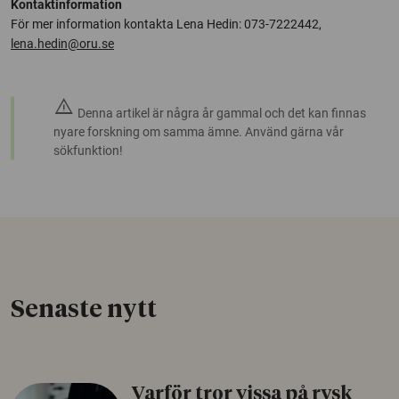
Kontaktinformation
För mer information kontakta Lena Hedin: 073-7222442,
lena.hedin@oru.se
warning
Denna artikel är några år gammal och det kan finnas
nyare forskning om samma ämne. Använd gärna vår
sökfunktion!
Senaste nytt
Varför tror vissa på rysk