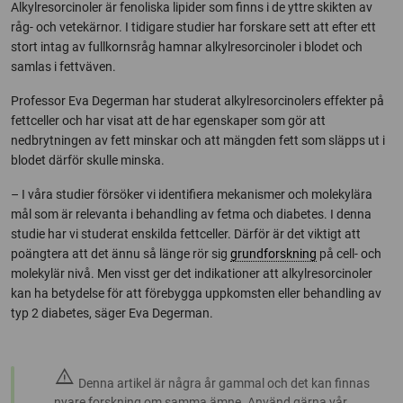
Alkylresorcinoler är fenoliska lipider som finns i de yttre skikten av
råg- och vetekärnor. I tidigare studier har forskare sett att efter ett
stort intag av fullkornsråg hamnar alkylresorcinoler i blodet och
samlas i fettväven.
Professor Eva Degerman har studerat alkylresorcinolers effekter på
fettceller och har visat att de har egenskaper som gör att
nedbrytningen av fett minskar och att mängden fett som släpps ut i
blodet därför skulle minska.
– I våra studier försöker vi identifiera mekanismer och molekylära
mål som är relevanta i behandling av fetma och diabetes. I denna
studie har vi studerat enskilda fettceller. Därför är det viktigt att
poängtera att det ännu så länge rör sig
grundforskning
på cell- och
molekylär nivå. Men visst ger det indikationer att alkylresorcinoler
kan ha betydelse för att förebygga uppkomsten eller behandling av
typ 2 diabetes, säger Eva Degerman.
warning
Denna artikel är några år gammal och det kan finnas
nyare forskning om samma ämne. Använd gärna vår