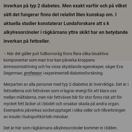
inverkan på typ 2 diabetes. Men exakt varför och på vilket
sätt det fungerar finns det relativt liten kunskap om. I
aktuella studier konstaterar Lundaforskare att s k
alkylresorcinoler i rågkärnans yttre skikt har en betydande
inverkan på fettceller.
– När det gäller just fullkornsråg finns flera olika bioaktiva
komponenter som man tror kan påverka kroppens
ämnesomsättning och ha vissa skyddande egenskaper, säger Eva
Degerman,
professor
i experimentell diabetesforskning.
Merparten av alla personer med typ 2-diabetes är överviktiga. Det är i
fettcellerna och fettväven som vi lagrar energi för att klara oss
mellan måltiderna, men när fettväven blir för stor finns risk att för
mycket fett läcker ut i blodet och orsakar skada på andra organ.
Exempelvis påverkas sockerupptaget i olika celler och tillverkningen
av insulin i bukspottkörteln minskar.
Det är här som rågkärnans alkylresorcinoler kommer in i bilden.