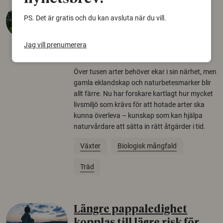
Så mycket eklandskap
PS. Det är gratis och du kan avsluta när du vill.
krävs för att rädda hotade
arter
Jag vill prenumerera
22 juni 2026
Över tusen arter behöver ekar i sin närhet, men
gamla eklandskap och naturbetesmarker blir
allt färre. Nu har forskare kartlagt hur mycket
livsmiljö som krävs för att hotade arter ska
kunna överleva – kunskap som kan hjälpa
naturvårdare att sätta in rätt åtgärder i tid.
Växter
Biologisk mångfald
Träd
Längre pappaledighet