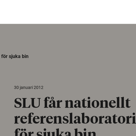
 för sjuka bin
30 januari 2012
SLU får nationellt
referenslaborato
för sjuka bin