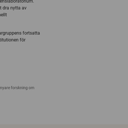
erenslaboratorium.
t dra nytta av
ellt
kargruppens fortsatta
itutionen för
 nyare forskning om