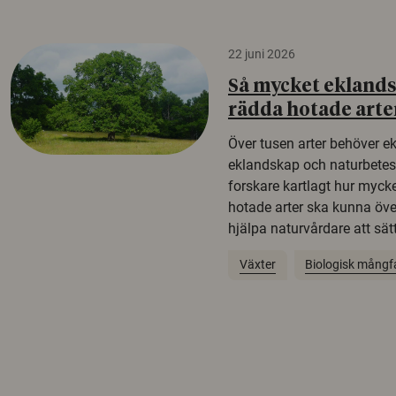
22 juni 2026
Så mycket eklandsk
rädda hotade arte
Över tusen arter behöver e
eklandskap och naturbetesma
forskare kartlagt hur mycke
hotade arter ska kunna öv
hjälpa naturvårdare att sätta
Växter
Biologisk mångf