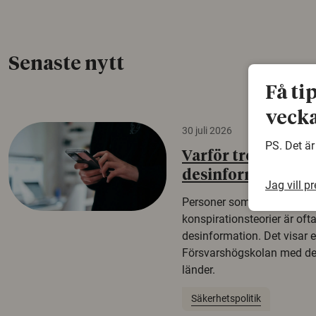
Senaste nytt
Få ti
vecka
30 juli 2026
PS. Det är
Varför tror vissa p
desinformation?
Jag vill p
Personer som är mer benäg
konspirationsteorier är oft
desinformation. Det visar e
Försvarshögskolan med del
länder.
Säkerhetspolitik