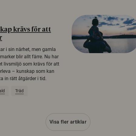
ap krävs för att
r
kar i sin närhet, men gamla
rker blir allt färre. Nu har
t livsmiljö som krävs för att
erleva – kunskap som kan
 in rätt åtgärder i tid.
ald
Träd
Visa fler artiklar