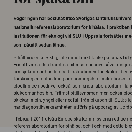
Regeringen har beslutat utse Sveriges lantbruksuniversit
nationellt referenslaboratorium för bihälsa. I praktiken 
institutionen för ekologi vid SLU i Uppsala fortsätter 
som pågått sedan länge.
Bihållningen är viktig, inte minst med tanke på binas betyd
För att värna den framtida bihälsan behövs såväl diagno
om sjukdomar hos bin. Vid institutionen för ekologi bed
forskning och utbildning om honungsbin. Institutionen ha
biodling och bedriver också, som enda laboratorium i lan
sjukdomar hos bin. Främst bitillsynsmän men också biodl
skickar in bin, yngel eller nedfall från bikupan till SLU:s l
har diagnostikverksamheten utförts på uppdrag av Jordb
I februari 2011 utsåg Europeiska kommissionen ett gem
referenslaboratorium för bihälsa, och i och med detta b