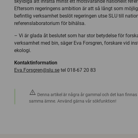
skyldiga att inrätta minst ett motsvarande nationellt ref
Eftersom regeringens ambition är att så långt som möjlig
befintlig verksamhet beslöt regeringen utse SLU till nation
referenslaboratorium för bihälsa.
– Vi är glada åt beslutet som har stor betydelse för fors
verksamhet med bin, säger Eva Forsgren, forskare vid inst
ekologi.
Kontaktinformation
Eva.Forsgren@slu.se
tel 018-67 20 83
warning
Denna artikel är några år gammal och det kan finnas
samma ämne. Använd gärna vår sökfunktion!