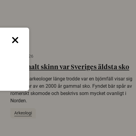
22 juni 2026
Gammalt skinn var Sveriges äldsta sko
Det som arkeologer länge trodde var en björnfäll visar sig
vara delar av en 2000 år gammal sko. Fyndet bär spår av
romerskt skomode och beskrivs som mycket ovanligt i
Norden.
Arkeologi