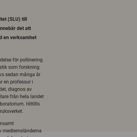
et (SLU) till
innebär det att
med en verksamhet
else för pollinering.
stik som forskning
rivs sedan många år
r en professur i
det, diagnos av
are från hela landet
aboratorium. Hittills
ruksverket.
ensamt
lev medlemsländerna