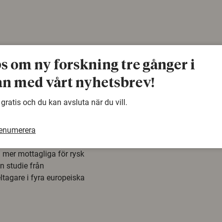
ps om ny forskning tre gånger i
n med vårt nyhetsbrev!
 gratis och du kan avsluta när du vill.
å rysk
renumerera
na att tro på
a mer mottagliga för rysk
n studie från
tagare i fyra europeiska