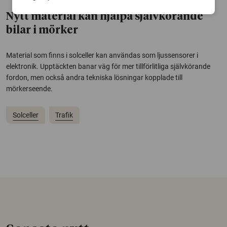
Nytt material kan hjälpa självkörande
bilar i mörker
Material som finns i solceller kan användas som ljussensorer i
elektronik. Upptäckten banar väg för mer tillförlitliga självkörande
fordon, men också andra tekniska lösningar kopplade till
mörkerseende.
Solceller
Trafik