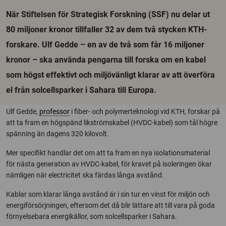
När Stiftelsen för Strategisk Forskning (SSF) nu delar ut
80 miljoner kronor tillfaller 32 av dem två stycken KTH-
forskare. Ulf Gedde – en av de två som får 16 miljoner
kronor – ska använda pengarna till forska om en kabel
som högst effektivt och miljövänligt klarar av att överföra
el från solcellsparker i Sahara till Europa.
Ulf Gedde,
professor
i fiber- och polymerteknologi vid KTH, forskar på
att ta fram en högspänd likströmskabel (HVDC-kabel) som tål högre
spänning än dagens 320 kilovolt.
Mer specifikt handlar det om att ta fram en nya isolationsmaterial
för nästa generation av HVDC-kabel, för kravet på isoleringen ökar
nämligen när electricitet ska färdas långa avstånd.
Kablar som klarar långa avstånd är i sin tur en vinst för miljön och
energiförsörjningen, eftersom det då blir lättare att till vara på goda
förnyelsebara energikällor, som solcellsparker i Sahara.