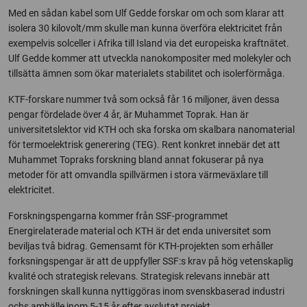
Med en sådan kabel som Ulf Gedde forskar om och som klarar att
isolera 30 kilovolt/mm skulle man kunna överföra elektricitet från
exempelvis solceller i Afrika till Island via det europeiska kraftnätet.
Ulf Gedde kommer att utveckla nanokompositer med molekyler och
tillsätta ämnen som ökar materialets stabilitet och isolerförmåga.
KTF-forskare nummer två som också får 16 miljoner, även dessa
pengar fördelade över 4 år, är Muhammet Toprak. Han är
universitetslektor vid KTH och ska forska om skalbara nanomaterial
för termoelektrisk generering (TEG). Rent konkret innebär det att
Muhammet Topraks forskning bland annat fokuserar på nya
metoder för att omvandla spillvärmen i stora värmeväxlare till
elektricitet.
Forskningspengarna kommer från SSF-programmet
Energirelaterade material och KTH är det enda universitet som
beviljas två bidrag. Gemensamt för KTH-projekten som erhåller
forksningspengar är att de uppfyller SSF:s krav på hög vetenskaplig
kvalité och strategisk relevans. Strategisk relevans innebär att
forskningen skall kunna nyttiggöras inom svenskbaserad industri
ochs amhälle inom 5-15 år efter avslutat projekt.