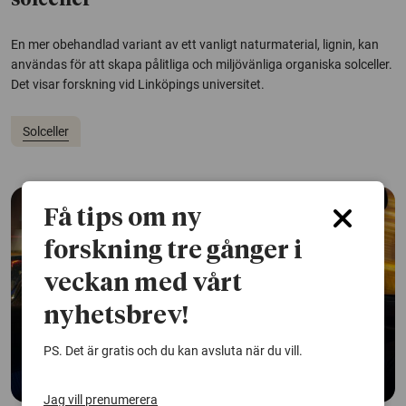
solceller
En mer obehandlad variant av ett vanligt naturmaterial, lignin, kan
användas för att skapa pålitliga och miljövänliga organiska solceller.
Det visar forskning vid Linköpings universitet.
Solceller
Få tips om ny
forskning tre gånger i
veckan med vårt
nyhetsbrev!
PS. Det är gratis och du kan avsluta när du vill.
Jag vill prenumerera