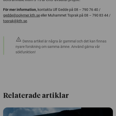
För mer information,
kontakta Ulf Gedde på 08 – 790 76 40 /
gedde@polymer.kth.se
eller Muhammet Toprak på 08 – 790 83 44 /
toprak@kth.se
.
warning
Denna artikel är några år gammal och det kan finnas
nyare forskning om samma ämne. Använd gärna vår
sökfunktion!
Relaterade artiklar