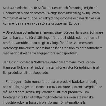
Med 30 medarbetare är Software Center och forskningsmiljön på
Lindholmen bland de största i Sverige inom utveckling av mjukvara.
Centrumet är mitt uppe i en rekryteringsprocess och när den är klar
kommer de vara en av de största grupperna i Europa.
– Utvecklingspotentialen är enorm, säger Jörgen Hansson. Software
Center har starka förutsättningar för att bli världsledande inom sitt
område. Området är strategiskt viktigt för både Chalmers och
Göteborgs universitet, och vi har en lång tradition av gott samarbete
med näringslivet när vi angriper forskningsproblem.
Jan Bosch som leder Software Center tillsammans med Jörgen
Hansson förklarar att industrin står inför en stor förändring när allt
fler produkter blir uppkopplade.
– Företagen måste kunna förbättra en produkt både kontinuerligt
och snabbt, säger Jan Bosch. Ett av Software Centers övergripande
mål är att göra svensk mjukvaruindustri mer produktiv. Om
företagen inte kan utnyttja möjligheterna är risken att svenska
industriprodukter bara blir plattformar för internationella