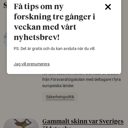
Senaste nytt
Få tips om ny
forskning tre gånger i
veckan med vårt
Varför tror vissa på rysk
nyhetsbrev!
desinformation?
PS. Det är gratis och du kan avsluta när du vill.
30 juli 2026
Personer som är mer benägna att tro på
Jag vill prenumerera
konspirationsteorier är ofta mer mottagliga
för rysk desinformation. Det visar en studie
från Försvarshögskolan med deltagare i fyra
europeiska länder.
Säkerhetspolitik
Gammalt skinn var Sveriges