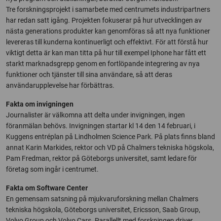
Tre forskningsprojekt i samarbete med centrumets industripartners
har redan satt igång. Projekten fokuserar på hur utvecklingen av
nästa generations produkter kan genomföras så att nya funktioner
levereras till kunderna kontinuerligt och effektivt. För att förstå hur
viktigt detta är kan man titta på hur till exempel Iphone har fått ett
starkt marknadsgrepp genom en fortlöpande integrering av nya
funktioner och tjänster till sina användare, så att deras
användarupplevelse har förbättras.
Fakta om invigningen
Journalister är välkomna att delta under invigningen, ingen
föranmälan behövs. Invigningen startar kl 14 den 14 februari, i
Kuggens entréplan på Lindholmen Science Park. På plats finns bland
annat Karin Markides, rektor och VD på Chalmers tekniska högskola,
Pam Fredman, rektor på Göteborgs universitet, samt ledare för
företag som ingår i centrumet.
Fakta om Software Center
En gemensam satsning på mjukvaruforskning mellan Chalmers
tekniska högskola, Göteborgs universitet, Ericsson, Saab Group,
Volvo Group och Volvo Cars. Parallellt med forskningen driver