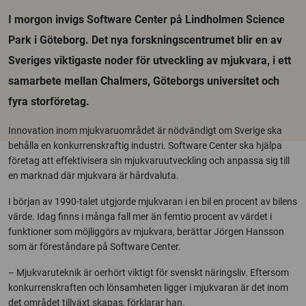
I morgon invigs Software Center på Lindholmen Science
Park i Göteborg. Det nya forskningscentrumet blir en av
Sveriges viktigaste noder för utveckling av mjukvara, i ett
samarbete mellan Chalmers, Göteborgs universitet och
fyra storföretag.
Innovation inom mjukvaruområdet är nödvändigt om Sverige ska
behålla en konkurrenskraftig industri. Software Center ska hjälpa
företag att effektivisera sin mjukvaruutveckling och anpassa sig till
en marknad där mjukvara är hårdvaluta.
I början av 1990-talet utgjorde mjukvaran i en bil en procent av bilens
värde. Idag finns i många fall mer än femtio procent av värdet i
funktioner som möjliggörs av mjukvara, berättar Jörgen Hansson
som är föreståndare på Software Center.
– Mjukvaruteknik är oerhört viktigt för svenskt näringsliv. Eftersom
konkurrenskraften och lönsamheten ligger i mjukvaran är det inom
det området tillväxt skapas, förklarar han.