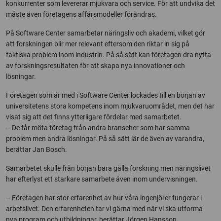
konkurrenter som levererar mjukvara och service. För att undvika det
måste även företagens affärsmodeller förändras.
På Software Center samarbetar näringsliv och akademi, vilket gör
att forskningen blir mer relevant eftersom den riktar in sig på
faktiska problem inom industrin. På så sätt kan företagen dra nytta
av forskningsresultaten för att skapa nya innovationer och
lösningar.
Företagen som är med i Software Center lockades till en början av
universitetens stora kompetens inom mjukvaruområdet, men det har
visat sig att det finns ytterligare fördelar med samarbetet.
– De får möta företag från andra branscher som har samma
problem men andra lösningar. På så sätt lär de även av varandra,
berättar Jan Bosch.
Samarbetet skulle från början bara gälla forskning men näringslivet
har efterlyst ett starkare samarbete även inom undervisningen.
– Företagen har stor erfarenhet av hur våra ingenjörer fungerar i
arbetslivet. Den erfarenheten tar vi gärna med när vi ska utforma
nya program och utbildningar, berättar Jörgen Hansson.