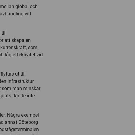
mellan global och
 avhandling vid
till
ör att skapa en
nkurrenskraft, som
 låg effektivitet vid
yttas ut till
en infrastruktur
igt som man minskar
 plats där de inte
äder. Några exempel
and annat Göteborg
 godstågsterminalen