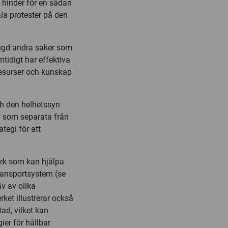
 hinder för en sådan
ala protester på den
ängd andra saker som
tidigt har effektiva
 resurser och kunskap
h den helhetssyn
a som separata från
tegi för att
erk som kan hjälpa
 transportsystem (se
v av olika
ket illustrerar också
ad, vilket kan
gier för hållbar