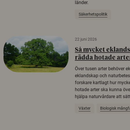
länder.
Säkerhetspolitik
22 juni 2026
Så mycket eklandsk
rädda hotade arte
Över tusen arter behöver e
eklandskap och naturbetesma
forskare kartlagt hur mycke
hotade arter ska kunna öv
hjälpa naturvårdare att sätta
Växter
Biologisk mångf