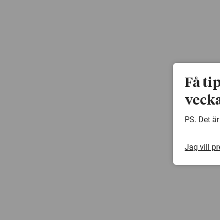
Få ti
vecka
PS. Det är
Jag vill p