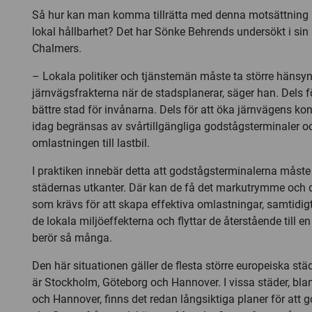
Så hur kan man komma tillrätta med denna motsättning 
lokal hållbarhet? Det har Sönke Behrends undersökt i sin
Chalmers.
– Lokala politiker och tjänstemän måste ta större hänsyn 
järnvägsfrakterna när de stadsplanerar, säger han. Dels f
bättre stad för invånarna. Dels för att öka järnvägens ko
idag begränsas av svårtillgängliga godstågsterminaler och
omlastningen till lastbil.
I praktiken innebär detta att godstågsterminalerna måste fl
städernas utkanter. Där kan de få det markutrymme och d
som krävs för att skapa effektiva omlastningar, samtid
de lokala miljöeffekterna och flyttar de återstående till en
berör så många.
Den här situationen gäller de flesta större europeiska st
är Stockholm, Göteborg och Hannover. I vissa städer, bl
och Hannover, finns det redan långsiktiga planer för att