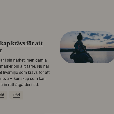
ap krävs för att
r
kar i sin närhet, men gamla
rker blir allt färre. Nu har
t livsmiljö som krävs för att
erleva – kunskap som kan
 in rätt åtgärder i tid.
ald
Träd