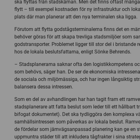
ska flyttas från stadskärnan. Men det finns oftast många
flytt – till exempel kostnaden för ny infrastruktur och lok
plats där man planerar att den nya terminalen ska ligga.
Förutom att flytta godstågsterminalerna finns det en m
behöver göras för att skapa trevliga stadsmiljöer som sam
godstransporter. Problemet ligger till stor del i bristande
hos de lokala beslutsfattarna, enligt Sönke Behrends.
– Stadsplanerarna saknar ofta den logistikkompetens oc
som behövs, säger han. De ser de ekonomiska intressen
de sociala och miljömässiga, och har ingen långsiktig stra
balansera dessa intressen.
Som en del av avhandlingen har han tagit fram ett ramv
stadsplanerare att fatta beslut som leder till ett hållbart
bifogat dokumentet). Det ska tydliggöra den komplexa vä
samhällsintressen som påverkas av lokala beslut. Ramver
de fördelar som järnvägsanpassad planering kan ge en st
uppmuntra städer till att inkludera tågfrakter i sina strate