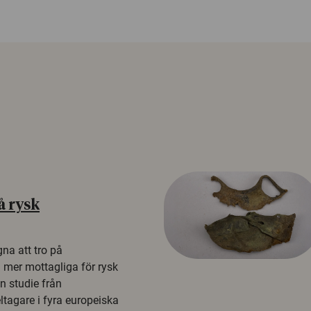
å rysk
na att tro på
a mer mottagliga för rysk
n studie från
tagare i fyra europeiska