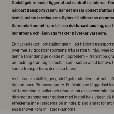
Godstågsterminaler ligger oftast centralt i städerna. Om
hållbart transportsystem, där det mesta godset fraktas m
lastbil, måste terminalerna flyttas till städernas utkant
Behrends kommit fram till i sin
doktorsavhandling
, där
hur urbana och långväga frakter påverkar varandra.
En nyckelfaktor i omställningen till ett hållbart transports
över mer av godstransporterna från lastbil till tåg. Men lo
denna förändring ge ökade miljöproblem – främst på gr
omlastning från tåg till lastbil som nästan alltid behövs 
kunna transporteras den sista biten.
Av historiska skäl ligger godstågsterminalerna oftast i n
tågstationen för passagarare. En ökning av tåggodset lede
luftföroreningar, buller och trängsel på dessa centrala p
däremot transporterar godset med lastbil hela vägen så 
effekterna inne i städerna bli mindre, bland annat för att 
ens behöver köra in i stadskärnorna.