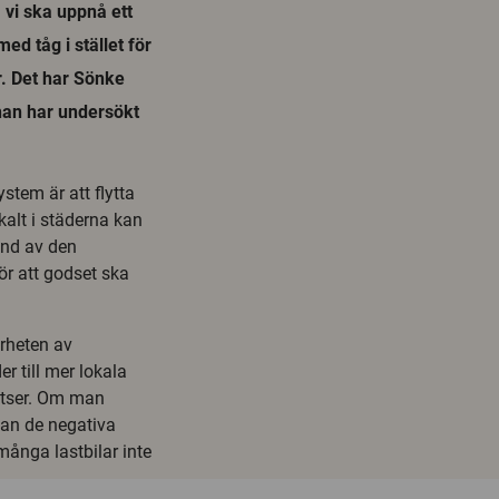
 vi ska uppnå ett
ed tåg i stället för
er. Det har Sönke
 han har undersökt
ystem är att flytta
kalt i städerna kan
und av den
för att godset ska
ärheten av
r till mer lokala
latser. Om man
kan de negativa
många lastbilar inte