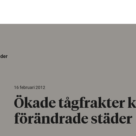
äder
16 februari 2012
Ökade tågfrakter 
förändrade städer