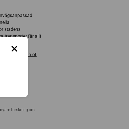
ärnvägsanpassad
nella
för stadens
 transporter får allt
 the interaction of
organisation,
 nyare forskning om