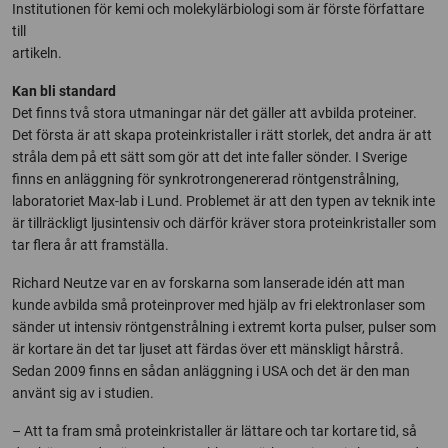
Institutionen för kemi och molekylärbiologi som är förste författare
till
artikeln.
Kan bli standard
Det finns två stora utmaningar när det gäller att avbilda proteiner.
Det första är att skapa proteinkristaller i rätt storlek, det andra är att
stråla dem på ett sätt som gör att det inte faller sönder. I Sverige
finns en anläggning för synkrotrongenererad röntgenstrålning,
laboratoriet Max-lab i Lund. Problemet är att den typen av teknik inte
är tillräckligt ljusintensiv och därför kräver stora proteinkristaller som
tar flera år att framställa.
Richard Neutze var en av forskarna som lanserade idén att man
kunde avbilda små proteinprover med hjälp av fri elektronlaser som
sänder ut intensiv röntgenstrålning i extremt korta pulser, pulser som
är kortare än det tar ljuset att färdas över ett mänskligt hårstrå.
Sedan 2009 finns en sådan anläggning i USA och det är den man
använt sig av i studien.
– Att ta fram små proteinkristaller är lättare och tar kortare tid, så