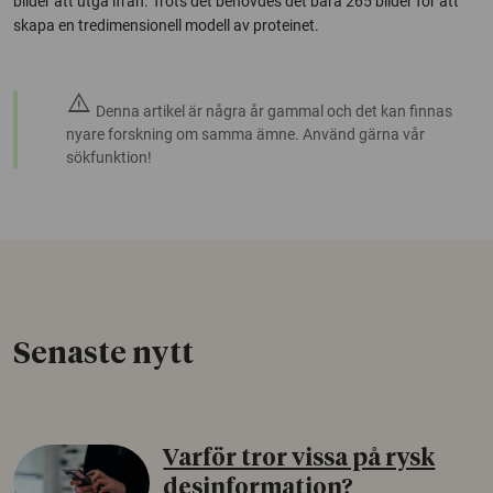
bilder att utgå ifrån. Trots det behövdes det bara 265 bilder för att
skapa en tredimensionell modell av proteinet.
warning
Denna artikel är några år gammal och det kan finnas
nyare forskning om samma ämne. Använd gärna vår
sökfunktion!
Senaste nytt
Varför tror vissa på rysk
desinformation?