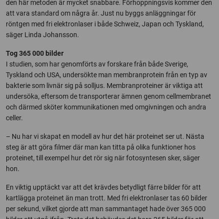
den här metoden är mycket snabbare. Förhoppningsvis kommer den
att vara standard om några år. Just nu byggs anläggningar för
röntgen med fri elektronlaser i både Schweiz, Japan och Tyskland,
säger Linda Johansson.
Tog 365 000 bilder
I studien, som har genomförts av forskare från både Sverige,
Tyskland och USA, undersökte man membranprotein från en typ av
bakterie som livnär sig på solljus. Membranproteiner är viktiga att
undersöka, eftersom de transporterar ämnen genom cellmembranet
och därmed sköter kommunikationen med omgivningen och andra
celler.
– Nu har vi skapat en modell av hur det här proteinet ser ut. Nästa
steg är att göra filmer där man kan titta på olika funktioner hos
proteinet, till exempel hur det rör sig när fotosyntesen sker, säger
hon.
En viktig upptäckt var att det krävdes betydligt färre bilder för att
kartlägga proteinet än man trott. Med fri elektronlaser tas 60 bilder
per sekund, vilket gjorde att man sammantaget hade över 365 000