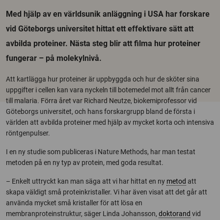
Med hjälp av en världsunik anläggning i USA har forskare
vid Göteborgs universitet hittat ett effektivare sätt att
avbilda proteiner. Nästa steg blir att filma hur proteiner
fungerar – på molekylnivå.
Att kartlägga hur proteiner är uppbyggda och hur de sköter sina
uppgifter i cellen kan vara nyckeln till botemedel mot allt från cancer
till malaria. Förra året var Richard Neutze, biokemiprofessor vid
Göteborgs universitet, och hans forskargrupp bland de första i
världen att avbilda proteiner med hjälp av mycket korta och intensiva
röntgenpulser.
I en ny studie som publiceras i Nature Methods, har man testat
metoden på en ny typ av protein, med goda resultat.
– Enkelt uttryckt kan man säga att vi har hittat en ny
metod
att
skapa väldigt små proteinkristaller. Vi har även visat att det går att
använda mycket små kristaller för att lösa en
membranproteinstruktur, säger Linda Johansson,
doktorand
vid