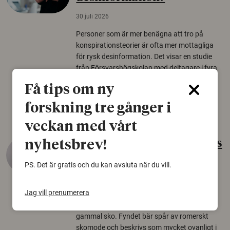
30 juli 2026
Personer som är mer benägna att tro på
konspirationsteorier är ofta mer mottagliga
för rysk desinformation. Det visar en studie
från Försvarshögskolan med deltagare i fyra
europeiska länder.
Få tips om ny
Säkerhetspolitik
forskning tre gånger i
veckan med vårt
Gammalt skinn var Sveriges
nyhetsbrev!
äldsta sko
PS. Det är gratis och du kan avsluta när du vill.
22 juni 2026
Jag vill prenumerera
Det som arkeologer länge trodde var en
björnfäll visar sig vara delar av en 2000 år
gammal sko. Fyndet bär spår av romerskt
skomode och beskrivs som mycket ovanligt i