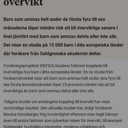
övervikt
Barn som ammas helt under de första fyra till sex
månaderna löper mindre risk att bli överviktiga senare i
livet jämfört med barn som ammas delvis eller inte alls.
Det visar en studie på 15 000 barn i åtta europeiska länder
där forskare från Sahlgrenska akademin deltar.
Forskningsprojektet IDEFICS studerar faktorer kopplade till
överviktiga hos barn i åtta europeiska länder. En ny studie från
forskarnätverket visar att barn som ammas helt under sina fyra till
sex första levnadsmånader löper 25 procents mindre risk att bli
överviktiga än barn som ammas delvis eller inte alls.
Tidigare studier om amningens koppling till övervikt har visat
motstridiga resultat. Den aktuella studien har, enligt forskaren
Monica Hunsberger, hög trovärdighet eftersom man tagit hänsyn
även till andra faktorer som påverkar risken för övervikt, till exempel
födelsevikt, hushållens inkomster, moderns utbildning och