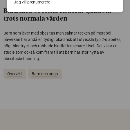
Jag vill prenumerera
Barn med obesitas riskerar sjukdom
trots normala värden
Barn som lever med obesitas men saknar tecken på metabol
påverkan har ändå en tydligt ökad risk att utveckla typ 2-diabetes,
högt blodtryck och rubbade blodfetter senare i livet. Det visar en
studie som också kom fram till att barn har stor nytta av
obesitasbehandling.
Övervikt
Barn och unga