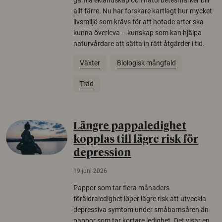
allt färre. Nu har forskare kartlagt hur mycket
livsmiljö som krävs för att hotade arter ska
kunna överleva – kunskap som kan hjälpa
naturvårdare att sätta in rätt åtgärder i tid.
Växter
Biologisk mångfald
Träd
Längre pappaledighet
kopplas till lägre risk för
depression
19 juni 2026
Pappor som tar flera månaders
föräldraledighet löper lägre risk att utveckla
depressiva symtom under småbarnsåren än
pappor som tar kortare ledighet. Det visar en