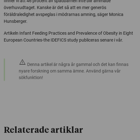
finner vi att 46 procent av spädbarnen inte blir ammade
överhuvudtaget. Kanske är det så att en mer generös
föräldraledighet avspeglas i mödrarnas amning, säger Monica
Hunsberger.
Artikeln Infant Feeding Practices and Prevalence of Obesity in Eight
European Countries-the IDEFICS study publiceras senare i vår.
warning
Denna artikel är några år gammal och det kan finnas
nyare forskning om samma ämne. Använd gärna vår
sökfunktion!
Relaterade artiklar