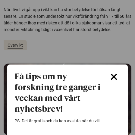
När i livet vi går upp i vikt kan ha stor betydelse för hälsan långt
senare. En studie som undersökt hur viktförändring från 17 till 60 års
ålder hänger ihop med risken att dö i olika sjukdomar visar ett tydligt
mönster: viktökning tidigt i vuxenlivet har störst betydelse.
Övervikt
Få tips om ny
forskning tre gånger i
veckan med vårt
nyhetsbrev!
PS. Det är gratis och du kan avsluta när du vill.