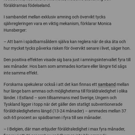
föräldrarnas födelseland.
I sambandet mellan exklusiv amning och övervikt tycks
självregleringen vara en viktig mekanism, förklarar Monica
Hunsberger:
– Att barn i spädbarnsåldern själva kan reglera när de ska äta och
hur mycket tycks påverka risken för övervikt senare i livet, säger hon.
Den positiva effekten visade sig bara just i amningsintervallet fyra till
sex månader. Hos barn som ammades kortare eller längre tid sågs
inte samma effekt.
Forskarna spekulerar också i att det kan finnas ett
samband
mellan
hur länge barn ammas och möjligheterna till föräldraledighet i olika
länder. I Estland – som tillsammans med Sverige, Ungern och
Tyskland ligger i topp när det gäller den statligt subventionerade
föräldraledighetens längd (13-24 månader) – ammades mellan 37
och 65 procent av spädbarnen i fyra till sex månader.
– I Belgien, där man erbjuder föräldraledighet i max fyra månader,