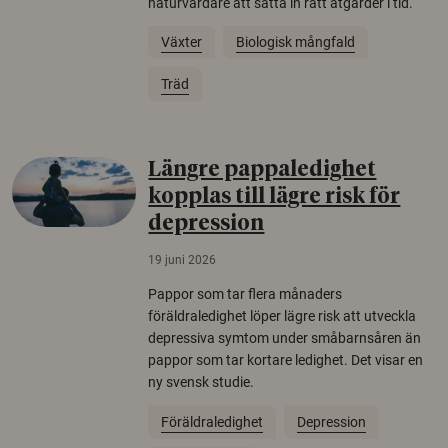
naturvårdare att sätta in rätt åtgärder i tid.
Växter
Biologisk mångfald
Träd
Längre pappaledighet
kopplas till lägre risk för
depression
19 juni 2026
Pappor som tar flera månaders
föräldraledighet löper lägre risk att utveckla
depressiva symtom under småbarnsåren än
pappor som tar kortare ledighet. Det visar en
ny svensk studie.
Föräldraledighet
Depression