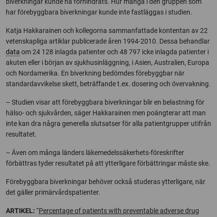
biverkningar kunde ha förhindrats. Hur många i den gruppen som
har förebyggbara biverkningar kunde inte fastläggas i studien.
Katja Hakkarainen och kollegorna sammanfattade kontentan av 22
vetenskapliga artiklar publicerade åren 1994-2010. Dessa behandlar
data
om 24 128 inlagda patienter och 48 797 icke inlagda patienter i
akuten eller i början av sjukhusinläggning, i Asien, Australien, Europa
och Nordamerika. En biverkning bedömdes förebyggbar när
standardavvikelse skett, beträffande t.ex. dosering och övervakning.
– Studien visar att förebyggbara biverkningar blir en belastning för
hälso- och sjukvården, säger Hakkarainen men poängterar att man
inte kan dra några generella slutsatser för alla patientgrupper utifrån
resultatet.
– Även om många länders läkemedelssäkerhets-föreskrifter
förbättras tyder resultatet på att ytterligare förbättringar måste ske.
Förebyggbara biverkningar behöver också studeras ytterligare, när
det gäller primärvårdspatienter.
ARTIKEL:
“
Percentage of patients with preventable adverse drug