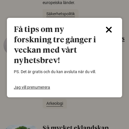
europeiska länder.
Säkerhetspolitik
Få tips om ny
Gammalt skinn var Sveriges
forskning tre gånger i
äldsta sko
veckan med vårt
22 juni 2026
nyhetsbrev!
Det som arkeologer länge trodde var en
PS. Det är gratis och du kan avsluta när du vill.
björnfäll visar sig vara delar av en 2000 år
gammal sko. Fyndet bär spår av romerskt
skomode och beskrivs som mycket ovanligt i
Jag vill prenumerera
Norden.
Arkeologi
Så mycket eklandskap