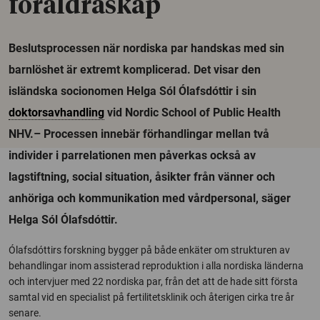
föräldraskap
Beslutsprocessen när nordiska par handskas med sin
barnlöshet är extremt komplicerad. Det visar den
isländska socionomen Helga Sól Ólafsdóttir i sin
doktorsavhandling
vid Nordic School of Public Health
NHV.– Processen innebär förhandlingar mellan två
individer i parrelationen men påverkas också av
lagstiftning, social situation, åsikter från vänner och
anhöriga och kommunikation med vårdpersonal, säger
Helga Sól Ólafsdóttir.
Ólafsdóttirs forskning bygger på både enkäter om strukturen av
behandlingar inom assisterad reproduktion i alla nordiska länderna
och intervjuer med 22 nordiska par, från det att de hade sitt första
samtal vid en specialist på fertilitetsklinik och återigen cirka tre år
senare.