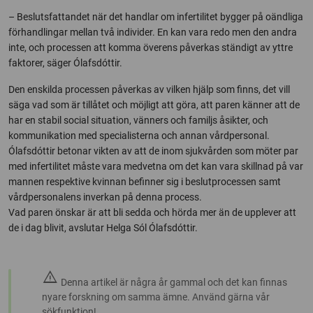
– Beslutsfattandet när det handlar om infertilitet bygger på oändliga
förhandlingar mellan två individer. En kan vara redo men den andra
inte, och processen att komma överens påverkas ständigt av yttre
faktorer, säger Ólafsdóttir.
Den enskilda processen påverkas av vilken hjälp som finns, det vill
säga vad som är tillåtet och möjligt att göra, att paren känner att de
har en stabil social situation, vänners och familjs åsikter, och
kommunikation med specialisterna och annan vårdpersonal.
Ólafsdóttir betonar vikten av att de inom sjukvården som möter par
med infertilitet måste vara medvetna om det kan vara skillnad på var
mannen respektive kvinnan befinner sig i beslutprocessen samt
vårdpersonalens inverkan på denna process.
Vad paren önskar är att bli sedda och hörda mer än de upplever att
de i dag blivit, avslutar Helga Sól Ólafsdóttir.
warning
Denna artikel är några år gammal och det kan finnas
nyare forskning om samma ämne. Använd gärna vår
sökfunktion!