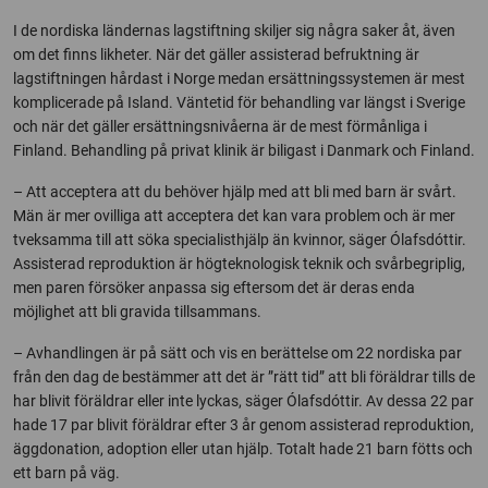
I de nordiska ländernas lagstiftning skiljer sig några saker åt, även
om det finns likheter. När det gäller assisterad befruktning är
lagstiftningen hårdast i Norge medan ersättningssystemen är mest
komplicerade på Island. Väntetid för behandling var längst i Sverige
och när det gäller ersättningsnivåerna är de mest förmånliga i
Finland. Behandling på privat klinik är biligast i Danmark och Finland.
– Att acceptera att du behöver hjälp med att bli med barn är svårt.
Män är mer ovilliga att acceptera det kan vara problem och är mer
tveksamma till att söka specialisthjälp än kvinnor, säger Ólafsdóttir.
Assisterad reproduktion är högteknologisk teknik och svårbegriplig,
men paren försöker anpassa sig eftersom det är deras enda
möjlighet att bli gravida tillsammans.
– Avhandlingen är på sätt och vis en berättelse om 22 nordiska par
från den dag de bestämmer att det är ”rätt tid” att bli föräldrar tills de
har blivit föräldrar eller inte lyckas, säger Ólafsdóttir. Av dessa 22 par
hade 17 par blivit föräldrar efter 3 år genom assisterad reproduktion,
äggdonation, adoption eller utan hjälp. Totalt hade 21 barn fötts och
ett barn på väg.