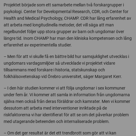
Projektet började som ett samarbete mellan två forskargrupper i
psykologi. Center for Developmental Research, CDR, och Center for
Health and Medical Psychology, CHAMP. CDR har lång erfarenhet av
att arbeta med longitudinella metoder, det vill säga att man
regelbundet följer upp stora grupper av barn och ungdomar över
längre tid. Inom CHAMP har man den kliniska kompetensen och lång
erfarenhet av experimentella studier.
– Men för att vi skulle få en bättre bild hur samsjuklighet utvecklas i
ungdomars vardagsmiljöer så utvecklade vi projektet vidare
tillsammans med forskare i historia, statskunskap och
folkhälsovetenskap vid Örebro universitet, säger Margaret Kerr.
– I den här studien kommer vi att följa ungdomar i sex kommuner
under fem år. Vi kommer att samla in information från ungdomarna
själva men också från deras föräldrar och kamrater. Men vi kommer
dessutom att arbeta med interventioner inriktade på de
riskfaktorerna vi har identifierat för att se om det påverkar problem
med utagerande beteenden och internaliserade problem.
– Om det ger resultat är det ett trendbrott som gör att vi kan