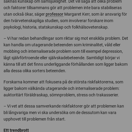
saknas kunskap om samsjuklighet. Det vill säga att olika problem
och faktorer tillsammans gör att problemen inte bara stabiliseras
utan också ökar, säger
professor
Margaret Kerr, som är ansvarig för
den tvärvetenskapliga studien, som involverar forskare inom
psykologi, historia, statskunskap och folkhälsovetenskap.
– Vi har redan behandlingar som riktar sig mot enskilda problem. Det
kan handla om utagerande beteenden som kriminalitet, våld eller
mobbing och internaliserade problem som till exempel depression,
lågt självförtroende eller självskadebeteende. Samtidigt börjar vi
känna till att det finns underliggande förhållanden som ligger bakom
alla dessa olika sorters beteenden.
Forskarna kommer att fokusera på de största riskfaktorerna, som
ligger bakom välkända utagerande och internaliserade problem:
auktoritärt föräldraskap, sömnproblem, stress och trakasserier.
– Vi vet att dessa samverkande riskfaktorer gör att problemen kan
bli långvariga men vi ska undersöka om de dessutom kan vara
upphovet till problemen från start.
Ett trendbrott