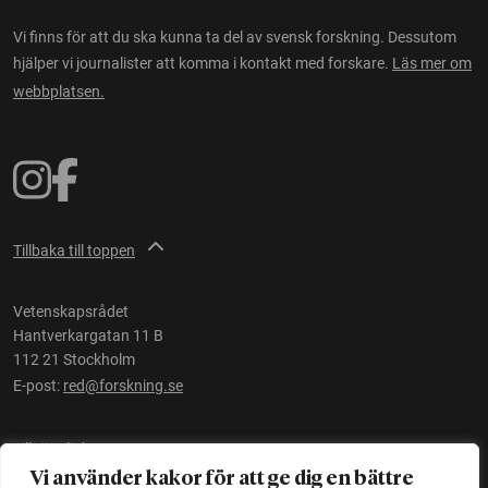
Vi finns för att du ska kunna ta del av svensk forskning. Dessutom
hjälper vi journalister att komma i kontakt med forskare.
Läs mer om
webbplatsen.
Tillbaka till toppen
Vetenskapsrådet
Hantverkargatan 11 B
112 21 Stockholm
E-post:
red@forskning.se
Tillgänglighet
Vi använder kakor för att ge dig en bättre