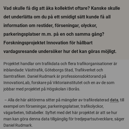
Vad skulle få dig att åka kollektivt oftare? Kanske skulle
det underlätta om du på ett smidigt sätt kunde få all
information om restider, förseningar, olyckor,
parkeringsplatser m.m. på en och samma gång?
Forskningsprojektet Innovation för hållbart
vardagsresande undersöker hur det kan göras möjligt.
Projektet handlar om trafikdata och flera trafikorganisationer är
inblandade: Västtrafik, Göteborgs Stad, Trafikverket och
Samtrafiken. Daniel Rudmark är professionsdoktorand på
InnovationLab, forskare på Viktoriainstitutet och en av de som
jobbar med projektet på Högskolan i Borås.
– Alla de här aktörerna sitter på mängder av trafikrelaterad
data
, till
exempel om förseningar, parkeringsplatser, trafikolyckor,
vägarbeten, tidtabeller. Syftet med det här projektet är att se hur
man kan göra denna data tillgänglig för tredjepartsutvecklare, säger
Daniel Rudmark.