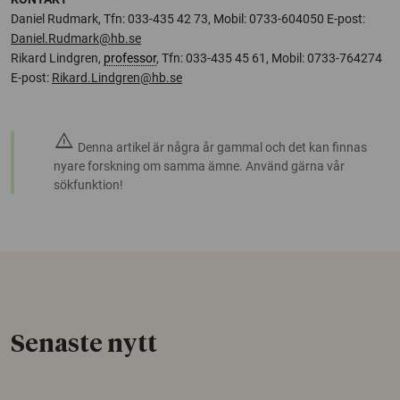
Daniel Rudmark, Tfn: 033-435 42 73, Mobil: 0733-604050 E-post:
Daniel.Rudmark@hb.se
Rikard Lindgren,
professor
, Tfn: 033-435 45 61, Mobil: 0733-764274
E-post:
Rikard.Lindgren@hb.se
warning
Denna artikel är några år gammal och det kan finnas
nyare forskning om samma ämne. Använd gärna vår
sökfunktion!
Senaste nytt