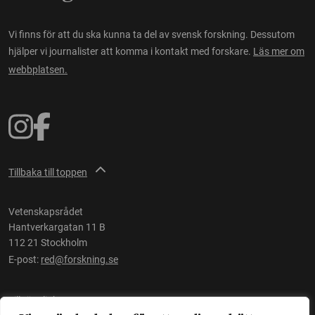
Vi finns för att du ska kunna ta del av svensk forskning. Dessutom
hjälper vi journalister att komma i kontakt med forskare.
Läs mer om
webbplatsen.
Tillbaka till toppen
Vetenskapsrådet
Hantverkargatan 11 B
112 21 Stockholm
E-post:
red@forskning.se
Tillgänglighet