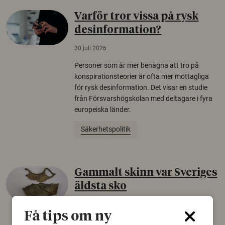
Varför tror vissa på rysk
desinformation?
30 juli 2026
Personer som är mer benägna att tro på
konspirationsteorier är ofta mer mottagliga
för rysk desinformation. Det visar en studie
från Försvarshögskolan med deltagare i fyra
europeiska länder.
Säkerhetspolitik
Gammalt skinn var Sveriges
äldsta sko
22 juni 2026
Få tips om ny
Det som arkeologer länge trodde var en