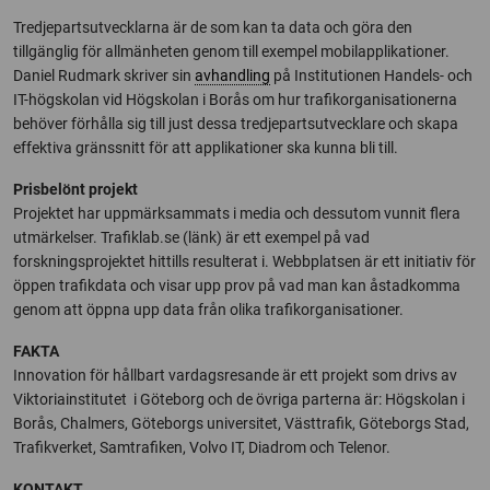
Tredjepartsutvecklarna är de som kan ta data och göra den
tillgänglig för allmänheten genom till exempel mobilapplikationer.
Daniel Rudmark skriver sin
avhandling
på Institutionen Handels- och
IT-högskolan vid Högskolan i Borås om hur trafikorganisationerna
behöver förhålla sig till just dessa tredjepartsutvecklare och skapa
effektiva gränssnitt för att applikationer ska kunna bli till.
Prisbelönt projekt
Projektet har uppmärksammats i media och dessutom vunnit flera
utmärkelser. Trafiklab.se (länk) är ett exempel på vad
forskningsprojektet hittills resulterat i. Webbplatsen är ett initiativ för
öppen trafikdata och visar upp prov på vad man kan åstadkomma
genom att öppna upp data från olika trafikorganisationer.
FAKTA
Innovation för hållbart vardagsresande är ett projekt som drivs av
Viktoriainstitutet i Göteborg och de övriga parterna är: Högskolan i
Borås, Chalmers, Göteborgs universitet, Västtrafik, Göteborgs Stad,
Trafikverket, Samtrafiken, Volvo IT, Diadrom och Telenor.
KONTAKT