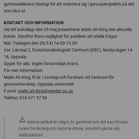
gymnasielärare i biologi för att orientera sig i genusperspektiv på det
som lärs ut.
KONTAKT OCH INFORMATION
Vid ett boksläpp den 29 maj presenterar Malin Ah-King den aktuella
boken. Därefter finns möjlighet för publiken att ställa frågor.
När: Tisdagen den 29/5 kl 14.00-15.00
Var: Lärosal 2, Evolutionsbiologiskt Centrum (EBC), Norbyvägen 14-
18, Uppsala
Öppet för alla. Ingen föranmälan krävs.
För mer information:
Malin Ah-King, fil dr. i zoologi och forskare vid Centrum för
genusvetenskap, Uppsala universitet
E-post:
malin.ah-king@gender.uu.se
Telefon: 018 471 57 96
warning
Denna artikel är några år gammal och det kan finnas
nyare forskning om samma ämne. Använd gärna vår
sökfunktion!