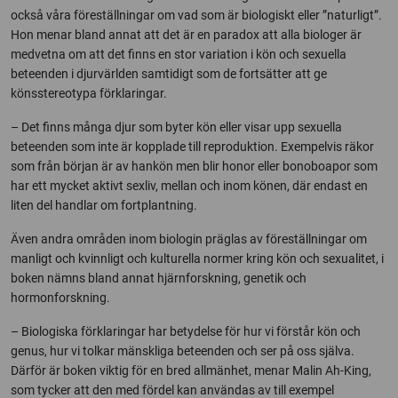
också våra föreställningar om vad som är biologiskt eller ”naturligt”.
Hon menar bland annat att det är en paradox att alla biologer är
medvetna om att det finns en stor variation i kön och sexuella
beteenden i djurvärlden samtidigt som de fortsätter att ge
könsstereotypa förklaringar.
– Det finns många djur som byter kön eller visar upp sexuella
beteenden som inte är kopplade till reproduktion. Exempelvis räkor
som från början är av hankön men blir honor eller bonoboapor som
har ett mycket aktivt sexliv, mellan och inom könen, där endast en
liten del handlar om fortplantning.
Även andra områden inom biologin präglas av föreställningar om
manligt och kvinnligt och kulturella normer kring kön och sexualitet, i
boken nämns bland annat hjärnforskning, genetik och
hormonforskning.
– Biologiska förklaringar har betydelse för hur vi förstår kön och
genus, hur vi tolkar mänskliga beteenden och ser på oss själva.
Därför är boken viktig för en bred allmänhet, menar Malin Ah-King,
som tycker att den med fördel kan användas av till exempel