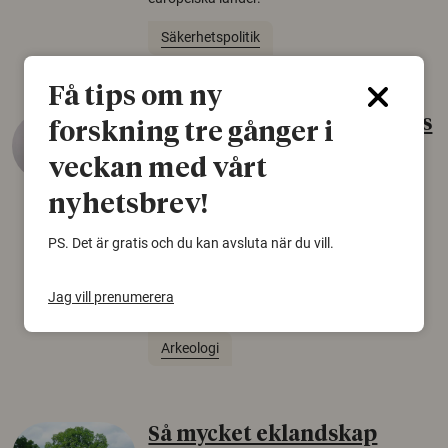
Säkerhetspolitik
Få tips om ny
Gammalt skinn var Sveriges
forskning tre gånger i
äldsta sko
veckan med vårt
22 juni 2026
nyhetsbrev!
Det som arkeologer länge trodde var en
björnfäll visar sig vara delar av en 2000 år
PS. Det är gratis och du kan avsluta när du vill.
gammal sko. Fyndet bär spår av romerskt
skomode och beskrivs som mycket ovanligt i
Jag vill prenumerera
Norden.
Arkeologi
Så mycket eklandskap