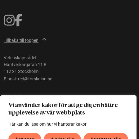
Tillbaka till toppen
Vetenskapsrådet
Hantverkargatan 11 B
112 21 Stockholm
E-post:
red@forskning.se
Tillgänglighet
Vi använder kakor för att ge dig en bättre
upplevelse av vår webbplats
Ett initiativ av
Vetenskapsrådet
Här kan du läsa om hur vi hanterar kakor