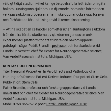
väldigt tidigt stadium vilket kan ge betydelsefulla ledtrådar om gåtan
bakom Huntingtons sjukdom. En djurmodell som nära härmar den
verkliga sjukdomsprocessen i människa öppnar också upp för nya
och förbättrade förutsättningar vid läkemedelsscreening.
– Att ha skapat en cellmodell som efterliknar Huntingtons sjukdom
från de allra första stadierna av sjukdomen ger oss en unik
experimentell plattform för att studera den bakomliggande
patologin, säger Patrik Brundin,
professor
och forskarledare vid
Lunds Universitet, chef för Center for Neurodegenerative Science,
Van Andel Research Institute, Michigan, USA.
KONTAKT OCH INFORMATION
Titel: Neuronal Properties, In Vivo Effects and Pathology of a
Huntington’s Disease Patient-Derived Induced Pluripotent Stem Cells.
Publikation:
Stem Cells
Patrik Brundin, professor och forskargruppsledare vid Lunds
universitet och chef för Center for Neurodegenerative Science, Van
Andel Research Institute, Michigan, USA.
Mobil: 0768-865757, e-post:
Patrik.Brundin@med.lu.se