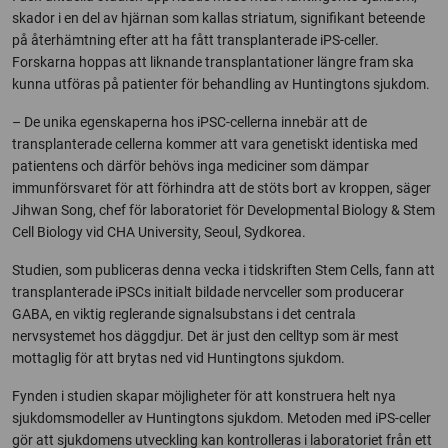
skador i en del av hjärnan som kallas striatum, signifikant beteende
på återhämtning efter att ha fått transplanterade iPS-celler.
Forskarna hoppas att liknande transplantationer längre fram ska
kunna utföras på patienter för behandling av Huntingtons sjukdom.
– De unika egenskaperna hos iPSC-cellerna innebär att de
transplanterade cellerna kommer att vara genetiskt identiska med
patientens och därför behövs inga mediciner som dämpar
immunförsvaret för att förhindra att de stöts bort av kroppen, säger
Jihwan Song, chef för laboratoriet för Developmental Biology & Stem
Cell Biology vid CHA University, Seoul, Sydkorea.
Studien, som publiceras denna vecka i tidskriften Stem Cells, fann att
transplanterade iPSCs initialt bildade nervceller som producerar
GABA, en viktig reglerande signalsubstans i det centrala
nervsystemet hos däggdjur. Det är just den celltyp som är mest
mottaglig för att brytas ned vid Huntingtons sjukdom.
Fynden i studien skapar möjligheter för att konstruera helt nya
sjukdomsmodeller av Huntingtons sjukdom. Metoden med iPS-celler
gör att sjukdomens utveckling kan kontrolleras i laboratoriet från ett