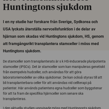
Huntingtons sjukdom
I en ny studie har forskare från Sverige, Sydkorea och
USA lyckats återställa nervcellsfunktion i de delar av
hjärnan som skadas vid Huntingtons sjukdom, HS, genom
att framgångsrikt transplantera stamceller i möss med
Huntingtons sjukdom.
De stamceller som transplanterats är s k HS-inducerade pluripotenta
stamceller (iPSCs). Det är stamceller som kan manipuleras genetiskt
från exempelvis hudceller, och användas för att göra
laboratoriemodeller av olika sjukdomar. De kan också styras till att
bli transplanterbara celler för att användas vid cellterapi på
patienter. Här används patientens egna hudceller som byggstenar
för att ta fram de specifika hjärnceller som senare ska
transplanteras.
I den aktuella studien uppvisade möss med Huntingonts sjukdom,