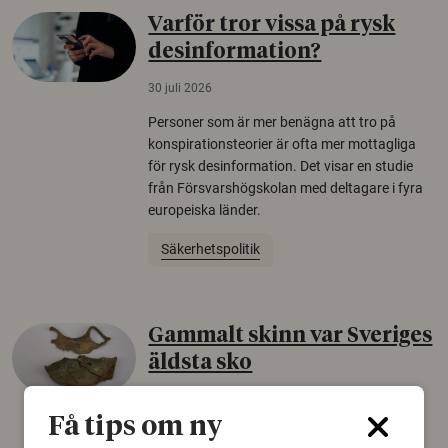
Varför tror vissa på rysk
desinformation?
30 juli 2026
Personer som är mer benägna att tro på
konspirationsteorier är ofta mer mottagliga
för rysk desinformation. Det visar en studie
från Försvarshögskolan med deltagare i fyra
europeiska länder.
Säkerhetspolitik
Gammalt skinn var Sveriges
äldsta sko
22 juni 2026
Få tips om ny
Det som arkeologer länge trodde var en