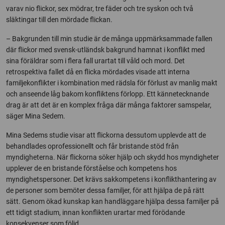
varav nio flickor, sex mödrar, tre fäder och tre syskon och två
släktingar till den mördade flickan.
– Bakgrunden till min studie är de många uppmärksammade fallen
där flickor med svensk-utländsk bakgrund hamnat i konflikt med
sina föräldrar som i flera fall urartat till våld och mord. Det
retrospektiva fallet då en flicka mördades visade att interna
familjekonflikter i kombination med rädsla för förlust av manlig makt
och anseende låg bakom konfliktens förlopp. Ett kännetecknande
drag är att det är en komplex fråga där många faktorer samspelar,
säger Mina Sedem.
Mina Sedems studie visar att flickorna dessutom upplevde att de
behandlades oprofessionellt och får bristande stöd från
myndigheterna. När flickorna söker hjälp och skydd hos myndigheter
upplever de en bristande förståelse och kompetens hos
myndighetspersoner. Det krävs sakkompetens i konflikthantering av
de personer som bemöter dessa familjer, för att hjälpa de på rätt
sätt. Genom ökad kunskap kan handläggare hjälpa dessa familjer på
ett tidigt stadium, innan konflikten urartar med förödande
konsekvenser som följd.