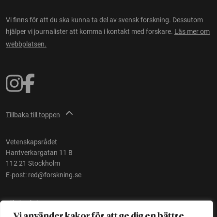
Vi finns för att du ska kunna ta del av svensk forskning. Dessutom
hjälper vi journalister att komma i kontakt med forskare.
Läs mer om
webbplatsen.
Tillbaka till toppen
Vetenskapsrådet
Hantverkargatan 11 B
112 21 Stockholm
E-post:
red@forskning.se
Tillgänglighet
Vi använder kakor för att ge dig en bättre