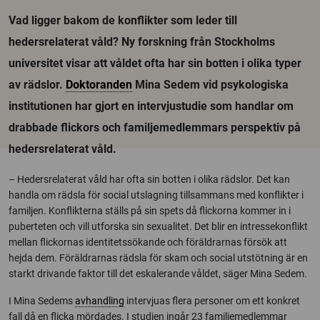
Vad ligger bakom de konflikter som leder till
hedersrelaterat våld? Ny forskning från Stockholms
universitet visar att våldet ofta har sin botten i olika typer
av rädslor.
Doktoranden
Mina Sedem vid psykologiska
institutionen har gjort en intervjustudie som handlar om
drabbade flickors och familjemedlemmars perspektiv på
hedersrelaterat våld.
– Hedersrelaterat våld har ofta sin botten i olika rädslor. Det kan
handla om rädsla för social utslagning tillsammans med konflikter i
familjen. Konflikterna ställs på sin spets då flickorna kommer in i
puberteten och vill utforska sin sexualitet. Det blir en intressekonflikt
mellan flickornas identitetssökande och föräldrarnas försök att
hejda dem. Föräldrarnas rädsla för skam och social utstötning är en
starkt drivande faktor till det eskalerande våldet, säger Mina Sedem.
I Mina Sedems
avhandling
intervjuas flera personer om ett konkret
fall då en flicka mördades. I studien ingår 23 familjemedlemmar