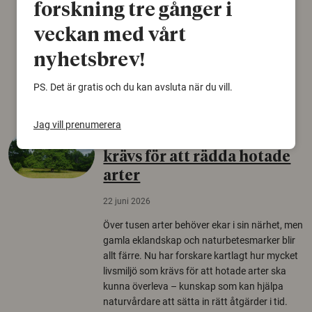
björnfäll visar sig vara delar av en 2000 år
forskning tre gånger i
gammal sko. Fyndet bär spår av romerskt
veckan med vårt
skomode och beskrivs som mycket ovanligt i
Norden.
nyhetsbrev!
Arkeologi
PS. Det är gratis och du kan avsluta när du vill.
Jag vill prenumerera
Så mycket eklandskap
krävs för att rädda hotade
arter
22 juni 2026
Över tusen arter behöver ekar i sin närhet, men
gamla eklandskap och naturbetesmarker blir
allt färre. Nu har forskare kartlagt hur mycket
livsmiljö som krävs för att hotade arter ska
kunna överleva – kunskap som kan hjälpa
naturvårdare att sätta in rätt åtgärder i tid.