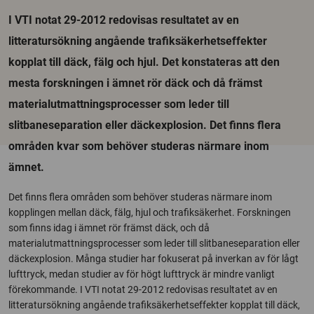
I VTI notat 29-2012 redovisas resultatet av en
litteratursökning angående trafiksäkerhetseffekter
kopplat till däck, fälg och hjul. Det konstateras att den
mesta forskningen i ämnet rör däck och då främst
materialutmattningsprocesser som leder till
slitbaneseparation eller däckexplosion. Det finns flera
områden kvar som behöver studeras närmare inom
ämnet.
Det finns flera områden som behöver studeras närmare inom
kopplingen mellan däck, fälg, hjul och trafiksäkerhet. Forskningen
som finns idag i ämnet rör främst däck, och då
materialutmattningsprocesser som leder till slitbaneseparation eller
däckexplosion. Många studier har fokuserat på inverkan av för lågt
lufttryck, medan studier av för högt lufttryck är mindre vanligt
förekommande. I VTI notat 29-2012 redovisas resultatet av en
litteratursökning angående trafiksäkerhetseffekter kopplat till däck,