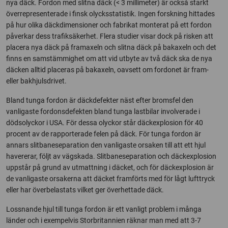
nya däck. Fordon med slitna däck (< 3 millimeter) är också starkt
överrepresenterade i finsk olycksstatistik. Ingen forskning hittades
på hur olika däckdimensioner och fabrikat monterat på ett fordon
påverkar dess trafiksäkerhet. Flera studier visar dock på risken att
placera nya däck på framaxeln och slitna däck på bakaxeln och det
finns en samstämmighet om att vid utbyte av två däck ska de nya
däcken alltid placeras på bakaxeln, oavsett om fordonet är fram-
eller bakhjulsdrivet.
Bland tunga fordon är däckdefekter näst efter bromsfel den
vanligaste fordonsdefekten bland tunga lastbilar involverade i
dödsolyckor i USA. För dessa olyckor står däckexplosion för 40
procent av de rapporterade felen på däck. För tunga fordon är
annars slitbaneseparation den vanligaste orsaken till att ett hjul
havererar, följt av vägskada. Slitbaneseparation och däckexplosion
uppstår på grund av utmattning i däcket, och för däckexplosion är
de vanligaste orsakerna att däcket framförts med för lågt lufttryck
eller har överbelastats vilket ger överhettade däck.
Lossnande hjul till tunga fordon är ett vanligt problem i många
länder och i exempelvis Storbritannien räknar man med att 3-7