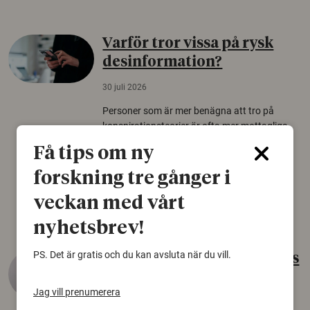
Varför tror vissa på rysk
desinformation?
30 juli 2026
Personer som är mer benägna att tro på
konspirationsteorier är ofta mer mottagliga
för rysk desinformation. Det visar en studie
Få tips om ny
från Försvarshögskolan med deltagare i fyra
europeiska länder.
forskning tre gånger i
Säkerhetspolitik
veckan med vårt
nyhetsbrev!
PS. Det är gratis och du kan avsluta när du vill.
Gammalt skinn var Sveriges
äldsta sko
Jag vill prenumerera
22 juni 2026