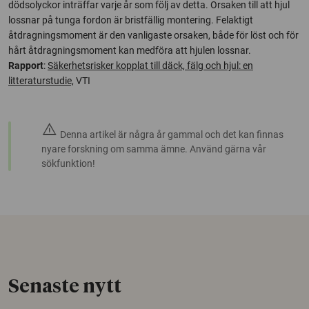
dödsolyckor inträffar varje år som följ av detta. Orsaken till att hjul
lossnar på tunga fordon är bristfällig montering. Felaktigt
åtdragningsmoment är den vanligaste orsaken, både för löst och för
hårt åtdragningsmoment kan medföra att hjulen lossnar.
Rapport
:
Säkerhetsrisker kopplat till däck, fälg och hjul: en
litteraturstudie,
VTI
warning
Denna artikel är några år gammal och det kan finnas
nyare forskning om samma ämne. Använd gärna vår
sökfunktion!
Senaste nytt