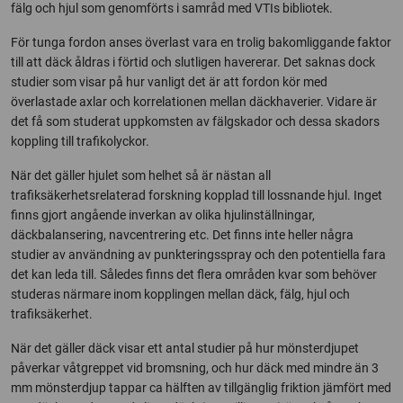
fälg och hjul som genomförts i samråd med VTIs bibliotek.
För tunga fordon anses överlast vara en trolig bakomliggande faktor
till att däck åldras i förtid och slutligen havererar. Det saknas dock
studier som visar på hur vanligt det är att fordon kör med
överlastade axlar och korrelationen mellan däckhaverier. Vidare är
det få som studerat uppkomsten av fälgskador och dessa skadors
koppling till trafikolyckor.
När det gäller hjulet som helhet så är nästan all
trafiksäkerhetsrelaterad forskning kopplad till lossnande hjul. Inget
finns gjort angående inverkan av olika hjulinställningar,
däckbalansering, navcentrering etc. Det finns inte heller några
studier av användning av punkteringsspray och den potentiella fara
det kan leda till. Således finns det flera områden kvar som behöver
studeras närmare inom kopplingen mellan däck, fälg, hjul och
trafiksäkerhet.
När det gäller däck visar ett antal studier på hur mönsterdjupet
påverkar våtgreppet vid bromsning, och hur däck med mindre än 3
mm mönsterdjup tappar ca hälften av tillgänglig friktion jämfört med