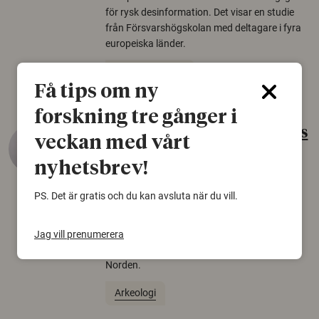
för rysk desinformation. Det visar en studie
från Försvarshögskolan med deltagare i fyra
europeiska länder.
Säkerhetspolitik
Få tips om ny
forskning tre gånger i
Gammalt skinn var Sveriges
veckan med vårt
äldsta sko
nyhetsbrev!
22 juni 2026
PS. Det är gratis och du kan avsluta när du vill.
Det som arkeologer länge trodde var en
björnfäll visar sig vara delar av en 2000 år
gammal sko. Fyndet bär spår av romerskt
Jag vill prenumerera
skomode och beskrivs som mycket ovanligt i
Norden.
Arkeologi