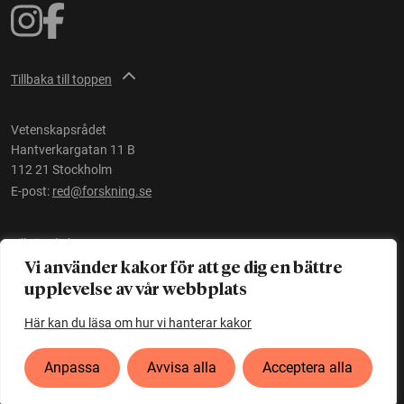
Tillbaka till toppen
Vetenskapsrådet
Hantverkargatan 11 B
112 21 Stockholm
E-post:
red@forskning.se
Tillgänglighet
Vi använder kakor för att ge dig en bättre
upplevelse av vår webbplats
Ett initiativ av
Vetenskapsrådet
Här kan du läsa om hur vi hanterar kakor
Anpassa
Avvisa alla
Acceptera alla