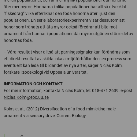
mellan populationer, och är mer myrlik i populationer där honorna
äter mer myror. Hannarna i olika populationer har alltså utvecklat
”fiskedrag” vilka efterliknar den föda honorna äter i just den
populationen. En serie laboratorieexperiment visar dessutom att
honor som tränats att äta myror också föredrar att bita mot
ornament från hannar i populationer där myror utgör en större del av
honornas föda.
– Våra resultat visar alltså att parningssignaler kan förändras som
ett direkt resultat av skilda lokala miljöförhållanden, en process som
eventuellt kan leda till bildandet av nya arter, säger Niclas Kolm,
forskare i zooekologi vid Uppsala universitet.
INFORMATION OCH KONTAKT
För mer information, kontakta Niclas Kolm, tel: 018-471 2639, e-post:
Niclas.Kolm@ebc.uu.se
Kolm, et al., (2012) Diversification of a food-mimicking male
ornament via sensory drive, Current Biology