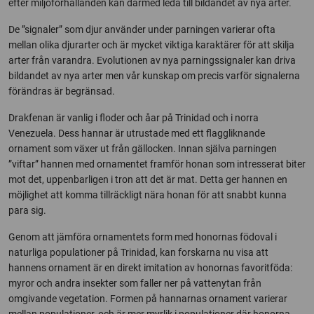
efter miljöförhållanden kan därmed leda till bildandet av nya arter.
De ”signaler” som djur använder under parningen varierar ofta
mellan olika djurarter och är mycket viktiga karaktärer för att skilja
arter från varandra. Evolutionen av nya parningssignaler kan driva
bildandet av nya arter men vår kunskap om precis varför signalerna
förändras är begränsad.
Drakfenan är vanlig i floder och åar på Trinidad och i norra
Venezuela. Dess hannar är utrustade med ett flaggliknande
ornament som växer ut från gällocken. Innan själva parningen
”viftar” hannen med ornamentet framför honan som intresserat biter
mot det, uppenbarligen i tron att det är mat. Detta ger hannen en
möjlighet att komma tillräckligt nära honan för att snabbt kunna
para sig.
Genom att jämföra ornamentets form med honornas födoval i
naturliga populationer på Trinidad, kan forskarna nu visa att
hannens ornament är en direkt imitation av honornas favoritföda:
myror och andra insekter som faller ner på vattenytan från
omgivande vegetation. Formen på hannarnas ornament varierar