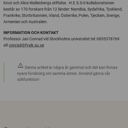
Knut och Alice Wallenbergs stiftelse. H.E.S.S-II-kollaborationen
består av 170 forskare från 12 länder: Namibia, Sydafrika, Tyskland,
Frankrike, Storbritannien, Irland, Österrike, Polen, Tjeckien, Sverige,
Armenien och Australien.
INFORMATION OCH KONTAKT
Professor Jan Conrad vid Stockholms universitet tel: 0855378769
alt
conrad@fysik.su.se
warning
Denna artikel är några år gammal och det kan finnas
nyare forskning om samma ämne. Använd gärna vår
sökfunktion!