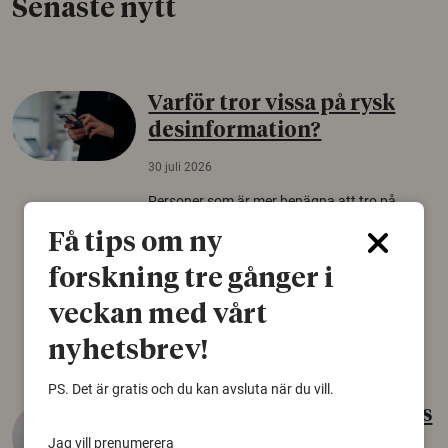
Senaste nytt
Varför tror vissa på rysk
desinformation?
30 juli 2026
Personer som är mer benägna att tro på
konspirationsteorier är ofta mer mottagliga
Få tips om ny
för rysk desinformation. Det visar en studie
från Försvarshögskolan med deltagare i fyra
forskning tre gånger i
europeiska länder.
veckan med vårt
Säkerhetspolitik
nyhetsbrev!
PS. Det är gratis och du kan avsluta när du vill.
Gammalt skinn var Sveriges
äldsta sko
Jag vill prenumerera