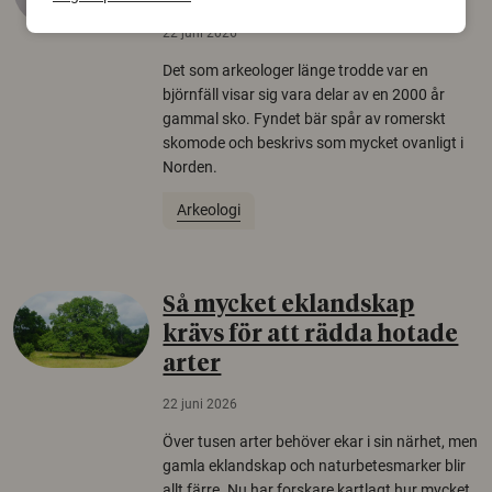
22 juni 2026
Det som arkeologer länge trodde var en
björnfäll visar sig vara delar av en 2000 år
gammal sko. Fyndet bär spår av romerskt
skomode och beskrivs som mycket ovanligt i
Norden.
Arkeologi
Så mycket eklandskap
krävs för att rädda hotade
arter
22 juni 2026
Över tusen arter behöver ekar i sin närhet, men
gamla eklandskap och naturbetesmarker blir
allt färre. Nu har forskare kartlagt hur mycket