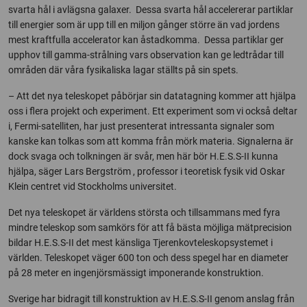
svarta hål i avlägsna galaxer. Dessa svarta hål accelererar partiklar
till energier som är upp till en miljon gånger större än vad jordens
mest kraftfulla accelerator kan åstadkomma. Dessa partiklar ger
upphov till gamma-strålning vars observation kan ge ledtrådar till
områden där våra fysikaliska lagar ställts på sin spets.
– Att det nya teleskopet påbörjar sin datatagning kommer att hjälpa
oss i flera projekt och experiment. Ett experiment som vi också deltar
i, Fermi-satelliten, har just presenterat intressanta signaler som
kanske kan tolkas som att komma från mörk materia. Signalerna är
dock svaga och tolkningen är svår, men här bör H.E.S.S-II kunna
hjälpa, säger Lars Bergström , professor i teoretisk fysik vid Oskar
Klein centret vid Stockholms universitet.
Det nya teleskopet är världens största och tillsammans med fyra
mindre teleskop som samkörs för att få bästa möjliga mätprecision
bildar H.E.S.S-II det mest känsliga Tjerenkovteleskopsystemet i
världen. Teleskopet väger 600 ton och dess spegel har en diameter
på 28 meter en ingenjörsmässigt imponerande konstruktion.
Sverige har bidragit till konstruktion av H.E.S.S-II genom anslag från