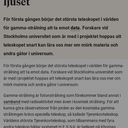
ljuset
För första gången börjar det största teleskopet i världen
för gamma-strålning att ta emot
data
. Forskare vid
Stockholms universitet som är med i projektet hoppas att
teleskopet snart kan lära oss mer om mörk materia och
andra gåtor i universum.
För första gången börjar det största teleskopet i världen för gamma-
strålning att ta emot data. Forskare vid Stockholms universitet som
är med i projektet hoppas att teleskopet snart kan lära oss mer om
mörk materia och andra gåtor i universum.
Gamma-strålning är fotonstrålning som förekommer bland annat i
samband
med radioaktivitet men även i kosmisk strålning. För att
kunna göra observationer från jorden av den kosmiska gamma-
strålningen krävs speciella teleskop, så kallade Tjerenkovteleskop.
Världens största Tjerenkovteleskop, som tillsammans med fyra
andra teleskop bildar systemet H.E.S.S-II, är beläget på Khomas