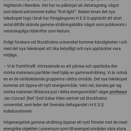
Highlands i Namibia. Det har nu påbörjat sin datatagning, något
som bland astronomer kallas ”first light”. Redan innan det nya
teleskopet togs i bruk har föregångaren H.E.S.S upptäckt ett stort
antal dittills okända gamma-strålningskällor något som publicerats i
vetenskapliga tidskrifter som Nature.
Enligt forskare vid Stockholms universitet kommer känsligheten i och
med det nya teleskopet att öka betydligt och nya upptäckter vara
möjliga.
– Vi är framförallt intresserade av att påvisa och upptäcka den
mörka materians partiklar med hjälp av gammastrålning. Vi är också
en av de världsledande grupperna i detta område. Det nya teleskopet
kommer att öppna ett nytt energiområde. Vem vet, kanske ger sig
mörka materian till känna just i detta energiområde? säger
professor
Jan Conrad [Ref 1]vid Oskar Klein centret vid Stockholms
universitet, som leder det Svenska deltagandet i H.E.S.S.
kollaborationen.
Högenergetisk gamma-strålning öppnar ett nytt fönster mot de mest
energirika objekten i universum som till exempel områden nära stora