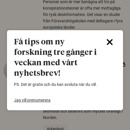
Personer som är mer benägna att tro på
konspirationsteorier är ofta mer mottagliga
för rysk desinformation. Det visar en studie
från Försvarshögskolan med deltagare i fyra
europeiska länder.
Säkerhetspolitik
Få tips om ny
forskning tre gånger i
veckan med vårt
Gammalt skinn var Sveriges
äldsta sko
nyhetsbrev!
22 juni 2026
PS. Det är gratis och du kan avsluta när du vill.
Det som arkeologer länge trodde var en
björnfäll visar sig vara delar av en 2000 år
Jag vill prenumerera
gammal sko. Fyndet bär spår av romerskt
skomode och beskrivs som mycket ovanligt i
Norden.
Arkeologi