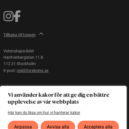
Tillbaka till toppen
Vetenskapsrådet
Hantverkargatan 11 B
112 21 Stockholm
E-post:
red@forskning.se
Tillgänglighet
Vi använder kakor för att ge dig en bättre
upplevelse av vår webbplats
Ett initiativ av
Vetenskapsrådet
Här kan du läsa om hur vi hanterar kakor
Anpassa
Avvisa alla
Acceptera alla