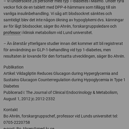
– Vi undersökte 28 personer med typ 1-diabetes i Malmö. Under fyra
veckor fick de en tablett med DPP-4-hämmare som tillägg till sin
vanliga insulinbehandling. Vi såg att blodsockret sänktes och
samtidigt blev det inte någon ökning av hypoglykemi dvs. känningar
av för lågt blodsocker, säger Bo Ahrén, forskargruppsledare och
professor
i klinisk metabolism vid Lund universitet.
– Än återstår ytterligare studier innan det kommer att bli registrerat
för användning av GLP-1-behandling vid typ 1-diabetes, men
resultaten är lovande för den fortsatta utvecklingen, säger Bo Ahrén.
Publikation
Artikel
: Vildagliptin Reduces Glucagon during Hyperglycemia and
Sustains Glucagon Counterregulation during Hypoglycemia in Type 1
Diabetes
Publicerad i: The Journal of Clinical Endocrinology & Metabolism,
August 1, 2012 jc.2012-2332
Kontakt
Bo Ahrén, forskargruppschef, professor vid Lunds universitet tel:
0705-2220758
e-post:
Bo.Ahren@med.lu.se