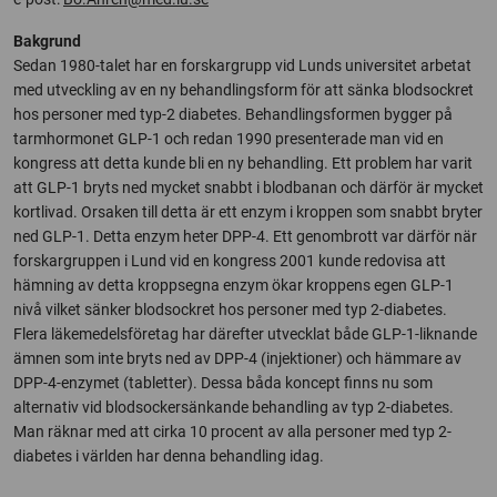
Bakgrund
Sedan 1980-talet har en forskargrupp vid Lunds universitet arbetat
med utveckling av en ny behandlingsform för att sänka blodsockret
hos personer med typ-2 diabetes. Behandlingsformen bygger på
tarmhormonet GLP-1 och redan 1990 presenterade man vid en
kongress att detta kunde bli en ny behandling. Ett problem har varit
att GLP-1 bryts ned mycket snabbt i blodbanan och därför är mycket
kortlivad. Orsaken till detta är ett enzym i kroppen som snabbt bryter
ned GLP-1. Detta enzym heter DPP-4. Ett genombrott var därför när
forskargruppen i Lund vid en kongress 2001 kunde redovisa att
hämning av detta kroppsegna enzym ökar kroppens egen GLP-1
nivå vilket sänker blodsockret hos personer med typ 2-diabetes.
Flera läkemedelsföretag har därefter utvecklat både GLP-1-liknande
ämnen som inte bryts ned av DPP-4 (injektioner) och hämmare av
DPP-4-enzymet (tabletter). Dessa båda koncept finns nu som
alternativ vid blodsockersänkande behandling av typ 2-diabetes.
Man räknar med att cirka 10 procent av alla personer med typ 2-
diabetes i världen har denna behandling idag.