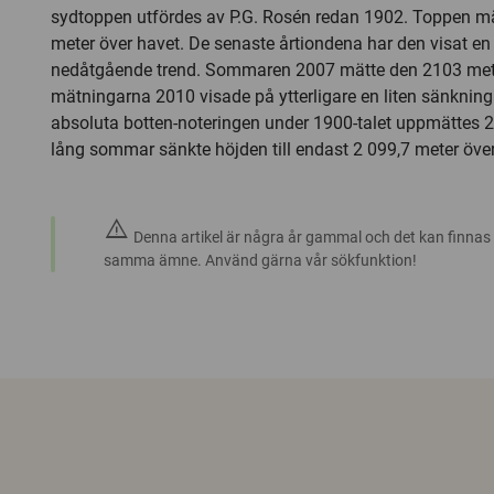
sydtoppen utfördes av P.G. Rosén redan 1902. Toppen mät
meter över havet. De senaste årtiondena har den visat en 
nedåtgående trend. Sommaren 2007 mätte den 2103 mete
mätningarna 2010 visade på ytterligare en liten sänkning 
absoluta botten-noteringen under 1900-talet uppmättes 
lång sommar sänkte höjden till endast 2 099,7 meter över
warning
Denna artikel är några år gammal och det kan finnas
samma ämne. Använd gärna vår sökfunktion!