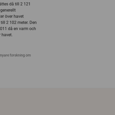
tes då till 2 121
generellt
r över havet
till 2 102 meter. Den
2011 då en varm och
 havet.
 nyare forskning om