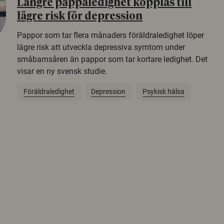
Längre pappaledighet kopplas till
lägre risk för depression
Pappor som tar flera månaders föräldraledighet löper
lägre risk att utveckla depressiva symtom under
småbarnsåren än pappor som tar kortare ledighet. Det
visar en ny svensk studie.
Föräldraledighet
Depression
Psykisk hälsa