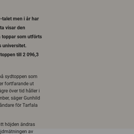
talet men i år har
ta visar den
 toppar som utförts
 universitet.
oppen till 2 096,3
n på sydtoppen som
er fortfarande ut
re över tid håller i
mber, säger Gunhild
åndare för Tarfala
att höjden ändras
höjdmätningen av