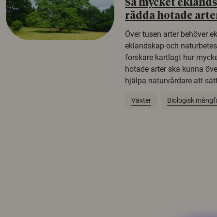
Så mycket eklandsk
rädda hotade arte
Över tusen arter behöver e
eklandskap och naturbetesma
forskare kartlagt hur mycke
hotade arter ska kunna öv
hjälpa naturvårdare att sätta
Växter
Biologisk mångf