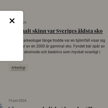
22 juni 2026
Gammalt skinn var Sveriges äldsta sko
Det som arkeologer länge trodde var en björnfäll visar sig
vara delar av en 2000 år gammal sko. Fyndet bär spår av
romerskt skomode och beskrivs som mycket ovanligt i
Norden.
Arkeologi
19 juni 2026