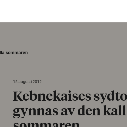
alla sommaren
15 augusti 2012
Kebnekaises sydt
gynnas av den kal
sommaren