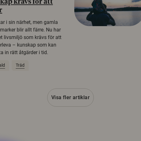
ap krävs för att
r
kar i sin närhet, men gamla
rker blir allt färre. Nu har
t livsmiljö som krävs för att
erleva – kunskap som kan
 in rätt åtgärder i tid.
ald
Träd
Visa fler artiklar