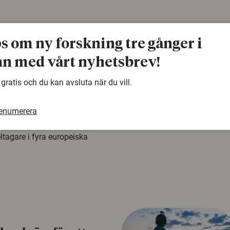
ps om ny forskning tre gånger i
n med vårt nyhetsbrev!
å rysk
 gratis och du kan avsluta när du vill.
na att tro på
renumerera
a mer mottagliga för rysk
n studie från
tagare i fyra europeiska