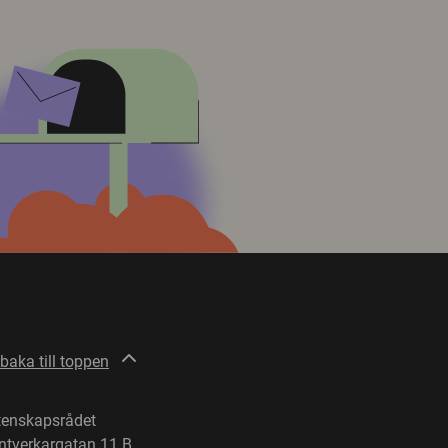
lbaka till toppen
tenskapsrådet
ntverkargatan 11 B