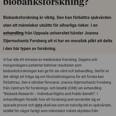
biobanksforskning?
Biobanksforskning är viktig. Den kan förbättra sjukvården
utan att människor utsätts för allvarliga risker. I en
avhandling
från Uppsala universitet hävdar Joanna
Stjernschantz Forsberg att vi har en moralisk plikt att delta
i den här typen av forskning.
Vi har alla ett intresse av medicinska framsteg. Dagens och
morgondagens patienter behöver resultaten som
biobanksforskningen kan ge för sin vård och behandling. Därför är
det viktigt att fråga sig om förutsättningarna för att forska kan
förbättras. Den 6 oktober försvarar Joanna Stjernschantz Forsberg
från Centrum för forsknings- och bioetik (CRB) sin avhandling
”Biobank Research – Individual Rights and Public Benefit”. I
avhandlingen föreslår hon att forskning som använder sig av
sparade prover och
data
skall ses som en naturlig del av sjukvården,
istället för något farligt som människor måste skyddas från: