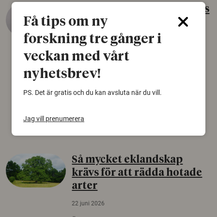
Gammalt skinn var Sveriges
Få tips om ny
äldsta sko
forskning tre gånger i
22 juni 2026
veckan med vårt
Det som arkeologer länge trodde var en
björnfäll visar sig vara delar av en 2000 år
nyhetsbrev!
gammal sko. Fyndet bär spår av romerskt
skomode och beskrivs som mycket ovanligt i
PS. Det är gratis och du kan avsluta när du vill.
Norden.
Arkeologi
Jag vill prenumerera
Så mycket eklandskap
krävs för att rädda hotade
arter
22 juni 2026