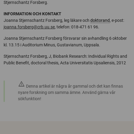
Stjernschantz Forsberg.
INFORMATION OCH KONTAKT
Joanna Stjernschantz Forsberg, leg läkare och
doktorand
, e-post:
joanna.forsberg@crb.uu.se
, telefon: 018-471 61 96.
Joanna Stjernschantz Forsberg försvarar sin avhandling 6 oktober
kl. 13.15 i Auditorium Minus, Gustavianum, Uppsala.
Stjernschantz Forsberg, J, Biobank Research: Individual Rights and
Public Benefit, doctoral thesis, Acta Universitatis Upsaliensis, 2012
warning
Denna artikel är några år gammal och det kan finnas
nyare forskning om samma ämne. Använd gärna vår
sökfunktion!