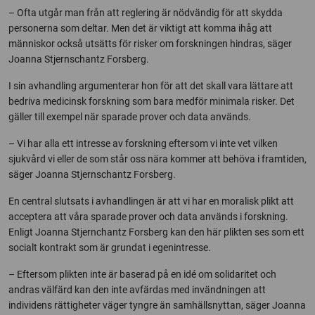
– Ofta utgår man från att reglering är nödvändig för att skydda
personerna som deltar. Men det är viktigt att komma ihåg att
människor också utsätts för risker om forskningen hindras, säger
Joanna Stjernschantz Forsberg.
I sin avhandling argumenterar hon för att det skall vara lättare att
bedriva medicinsk forskning som bara medför minimala risker. Det
gäller till exempel när sparade prover och data används.
– Vi har alla ett intresse av forskning eftersom vi inte vet vilken
sjukvård vi eller de som står oss nära kommer att behöva i framtiden,
säger Joanna Stjernschantz Forsberg.
En central slutsats i avhandlingen är att vi har en moralisk plikt att
acceptera att våra sparade prover och data används i forskning.
Enligt Joanna Stjernchantz Forsberg kan den här plikten ses som ett
socialt kontrakt som är grundat i egenintresse.
– Eftersom plikten inte är baserad på en idé om solidaritet och
andras välfärd kan den inte avfärdas med invändningen att
individens rättigheter väger tyngre än samhällsnyttan, säger Joanna