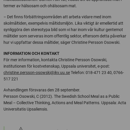
termer av hälsosam och ohälsosam mat.
– Det finns förbättringsområden att arbeta vidare med inom
skolmåltiden, exempelvis måltidsmiljön. Lika viktigt är emellertid att
synliggöra den stereotypa bild som vi har inom vår kultur gentemot
måltider som serveras inom offentlig sektor, eftersom detta påverkar
hur vi uppfattar dessa måltider, säger Christine Persson Osowski.
INFORMATION OCH KONTAKT
För mer information, kontakta Christine Persson Osowski,
institutionen för kostvetenskap, Uppsala universitet, e-post:
christine.persson-osowski@ikv.uu.se
Telefon: 018-471 23 40, 0766-
517 221
Avhandlingen försvaras den 28 september.
Persson Osowski, C (2012). The Swedish School Meal as a Public
Meal – Collective Thinking, Actions and Meal Patterns. Uppsala: Acta
Universitatis Upsaliensis.
warning