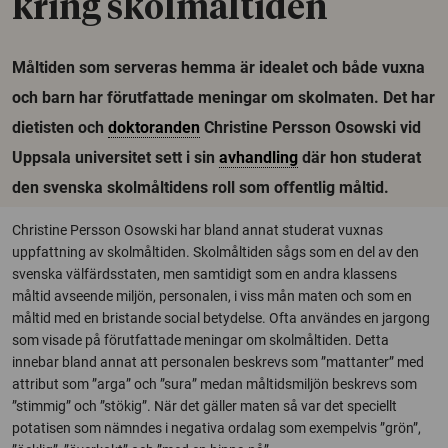
kring skolmåltiden
Måltiden som serveras hemma är idealet och både vuxna
och barn har förutfattade meningar om skolmaten. Det har
dietisten och
doktoranden
Christine Persson Osowski vid
Uppsala universitet sett i sin
avhandling
där hon studerat
den svenska skolmåltidens roll som offentlig måltid.
Christine Persson Osowski har bland annat studerat vuxnas
uppfattning av skolmåltiden. Skolmåltiden sågs som en del av den
svenska välfärdsstaten, men samtidigt som en andra klassens
måltid avseende miljön, personalen, i viss mån maten och som en
måltid med en bristande social betydelse. Ofta användes en jargong
som visade på förutfattade meningar om skolmåltiden. Detta
innebar bland annat att personalen beskrevs som ”mattanter” med
attribut som ”arga” och ”sura” medan måltidsmiljön beskrevs som
”stimmig” och ”stökig”. När det gäller maten så var det speciellt
potatisen som nämndes i negativa ordalag som exempelvis ”grön”,