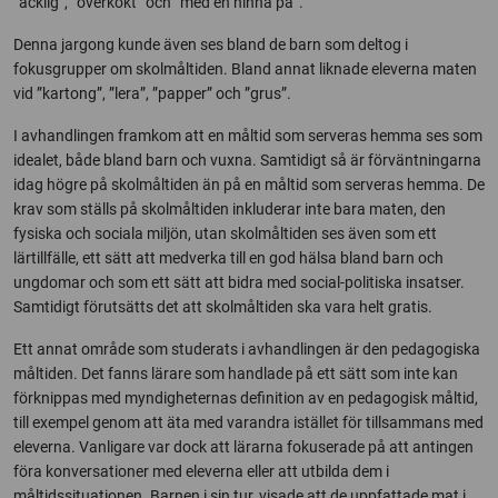
”äcklig”, ”överkokt” och ”med en hinna på”.
Denna jargong kunde även ses bland de barn som deltog i
fokusgrupper om skolmåltiden. Bland annat liknade eleverna maten
vid ”kartong”, ”lera”, ”papper” och ”grus”.
I avhandlingen framkom att en måltid som serveras hemma ses som
idealet, både bland barn och vuxna. Samtidigt så är förväntningarna
idag högre på skolmåltiden än på en måltid som serveras hemma. De
krav som ställs på skolmåltiden inkluderar inte bara maten, den
fysiska och sociala miljön, utan skolmåltiden ses även som ett
lärtillfälle, ett sätt att medverka till en god hälsa bland barn och
ungdomar och som ett sätt att bidra med social-politiska insatser.
Samtidigt förutsätts det att skolmåltiden ska vara helt gratis.
Ett annat område som studerats i avhandlingen är den pedagogiska
måltiden. Det fanns lärare som handlade på ett sätt som inte kan
förknippas med myndigheternas definition av en pedagogisk måltid,
till exempel genom att äta med varandra istället för tillsammans med
eleverna. Vanligare var dock att lärarna fokuserade på att antingen
föra konversationer med eleverna eller att utbilda dem i
måltidssituationen. Barnen i sin tur, visade att de uppfattade mat i