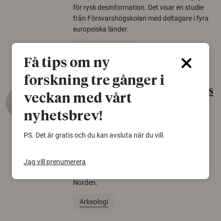
för rysk desinformation. Det visar en studie
från Försvarshögskolan med deltagare i fyra
europeiska länder.
Säkerhetspolitik
Få tips om ny
forskning tre gånger i
Gammalt skinn var Sveriges
veckan med vårt
äldsta sko
nyhetsbrev!
22 juni 2026
PS. Det är gratis och du kan avsluta när du vill.
Det som arkeologer länge trodde var en
björnfäll visar sig vara delar av en 2000 år
gammal sko. Fyndet bär spår av romerskt
Jag vill prenumerera
skomode och beskrivs som mycket ovanligt i
Norden.
Arkeologi