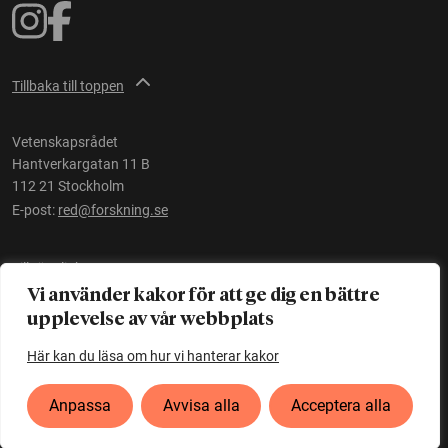
Tillbaka till toppen
Vetenskapsrådet
Hantverkargatan 11 B
112 21 Stockholm
E-post:
red@forskning.se
Tillgänglighet
Vi använder kakor för att ge dig en bättre
upplevelse av vår webbplats
Ett initiativ av
Vetenskapsrådet
Här kan du läsa om hur vi hanterar kakor
Anpassa
Avvisa alla
Acceptera alla