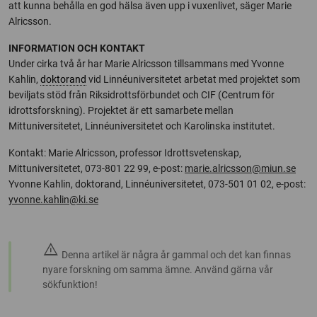
att kunna behålla en god hälsa även upp i vuxenlivet, säger Marie
Alricsson.
INFORMATION OCH KONTAKT
Under cirka två år har Marie Alricsson tillsammans med Yvonne
Kahlin,
doktorand
vid Linnéuniversitetet arbetat med projektet som
beviljats stöd från Riksidrottsförbundet och CIF (Centrum för
idrottsforskning). Projektet är ett samarbete mellan
Mittuniversitetet, Linnéuniversitetet och Karolinska institutet.
Kontakt: Marie Alricsson, professor Idrottsvetenskap,
Mittuniversitetet, 073-801 22 99, e-post:
marie.alricsson@miun.se
Yvonne Kahlin, doktorand, Linnéuniversitetet, 073-501 01 02, e-post:
yvonne.kahlin@ki.se
warning
Denna artikel är några år gammal och det kan finnas
nyare forskning om samma ämne. Använd gärna vår
sökfunktion!