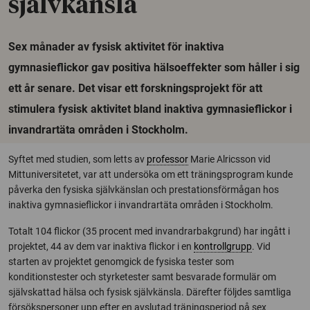
självkänsla
Sex månader av fysisk aktivitet för inaktiva
gymnasieflickor gav positiva hälsoeffekter som håller i sig
ett år senare. Det visar ett forskningsprojekt för att
stimulera fysisk aktivitet bland inaktiva gymnasieflickor i
invandrartäta områden i Stockholm.
Syftet med studien, som letts av
professor
Marie Alricsson vid
Mittuniversitetet, var att undersöka om ett träningsprogram kunde
påverka den fysiska självkänslan och prestationsförmågan hos
inaktiva gymnasieflickor i invandrartäta områden i Stockholm.
Totalt 104 flickor (35 procent med invandrarbakgrund) har ingått i
projektet, 44 av dem var inaktiva flickor i en
kontrollgrupp
. Vid
starten av projektet genomgick de fysiska tester som
konditionstester och styrketester samt besvarade formulär om
självskattad hälsa och fysisk självkänsla. Därefter följdes samtliga
försökspersoner upp efter en avslutad träningsperiod på sex