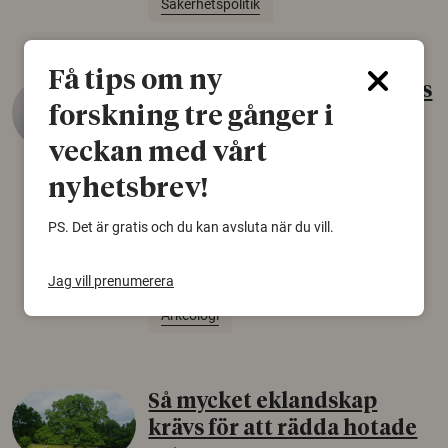
Säkerhetspolitik
Få tips om ny
Gammalt skinn var Sveriges
forskning tre gånger i
äldsta sko
veckan med vårt
22 juni 2026
nyhetsbrev!
Det som arkeologer länge trodde var en
björnfäll visar sig vara delar av en 2000 år
PS. Det är gratis och du kan avsluta när du vill.
gammal sko. Fyndet bär spår av romerskt
skomode och beskrivs som mycket ovanligt i
Norden.
Jag vill prenumerera
Arkeologi
Så mycket eklandskap
krävs för att rädda hotade