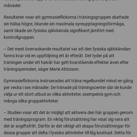
månader.
Resultaten visar att gymnasieflickorna i träningsgruppen skattade
sin hälsa högre, ökande sin maximala syreupptagningsförmåga,
samt ökade sin fysiska självkänsla signifikant jämfört med
kontrollgruppen.
– Det mest överraskande resultatet var att den fysiska självkänslan
fanns kvar vid en uppföljning ett år efteråt. Det tyder på att
träningen under ett halvår har gett kvarstående effekter även efter
träningsperioden, säger Marie Alricsson.
Gymnasieflickorna instruerades att träna regelbundet minst en gång
per vecka i sex månader. De tränade på träningscenter där de kunde
välja ur ett stort utbud av olika aktiviteter, exempelvis gym och
många olika gruppaktiviteter.
– Studien visar att det är möjligt att aktivera den här gruppen genom
med träningsprogram. En viktig förutsättning har visat sig vara att
det är avgiftsfritt. Därför är det viktigt att skapa förutsättningar för
dessa grupper att delta i fysiska aktiviteter till låg kostnad. Detta för