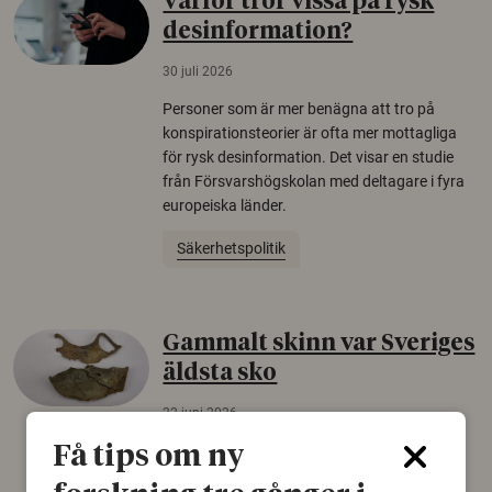
Varför tror vissa på rysk
desinformation?
30 juli 2026
Personer som är mer benägna att tro på
konspirationsteorier är ofta mer mottagliga
för rysk desinformation. Det visar en studie
från Försvarshögskolan med deltagare i fyra
europeiska länder.
Säkerhetspolitik
Gammalt skinn var Sveriges
äldsta sko
22 juni 2026
Det som arkeologer länge trodde var en
Få tips om ny
björnfäll visar sig vara delar av en 2000 år