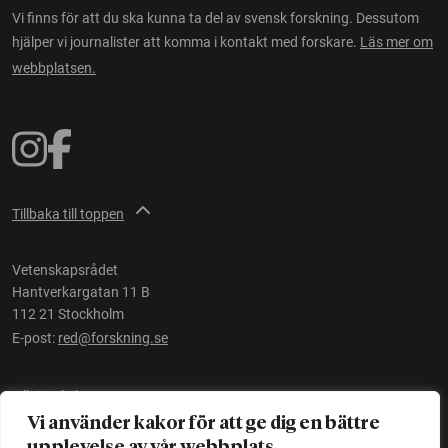
Vi finns för att du ska kunna ta del av svensk forskning. Dessutom
hjälper vi journalister att komma i kontakt med forskare.
Läs mer om
webbplatsen.
Tillbaka till toppen
Vetenskapsrådet
Hantverkargatan 11 B
112 21 Stockholm
E-post:
red@forskning.se
Tillgänglighet
Vi använder kakor för att ge dig en bättre