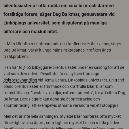
bilentusiaster är ofta rädda om sina bilar och därmed
försiktiga förare, säger Dag Balkmar, genusvetare vid
Linköpings universitet, som disputerat på manliga
bilförare och maskulinitet.
– Män kör ofta mer utmanande och tar fler risker än kvinnor, säger
Dag Balkmar. Särskilt unga mäns risktagande i trafiken är ett
trafikproblem.
Han har följt 65 bilbyggare/bilentusiaster under en säsong för att se
vad som driver dem. Resultatet är en nyligen framlagd
doktorsavhandling
vid Tema Genus, Linköpings universitet. En trend
bland bilentusiaster är trimmade och kraftfulla bilar, bilar som
framställs som ”bestar, vilda djur, extremt potenta”, för att citera Dag
Balkmar. Deras ägare kan ägna sig åt streetracing och
spontanracing, att exempelvis utmana varandra vid ett stoppljus.
Men det är inte hela sanningen. Stylade bilar hanteras ofta mycket
försiktigt av sina ägare, som lagt ner mycket tid och möda på dem.