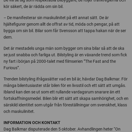
De vill se sig som respektabla bilbyggare, de följer trafikreglerna och
kör säkert, de är rädda om sin bil.
– De manifesterar sin maskulinitet på ett annat sätt. De är
hjältefigurer genom allt de offrat av tid, möda och pengar, på att
bygga om sin bil. Bilar som får Svensson att tappa hakan när de ser
dem.
Det är mestadels unga män som bygger om sina bilar så att de ska
se just snabba och farliga ut. Bilstyling är en växande trend som fick
ny fart i början på 2000-talet med filmserien ”The Fast and the
Furious”.
Trenden bilstyling ifrågasätter vad en bil är, hävdar Dag Balkmar. För
många bilentusiaster står bilen för en livsstil och ett sätt att umgås.
Ibland kan den se ut som ett rullande vardagsrum snarare än ett
fortskaffningsmedel. Bilen blir ett sätt att skapa samhörighet, och en
särskild identitet som utgår från föreställningar om svenskhet, klass
och maskulinitet.
INFORMATION OCH KONTAKT
Dag Balkmar disputerade den 5 oktober. Avhandlingen heter “On