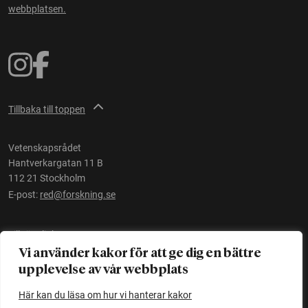
webbplatsen.
Tillbaka till toppen
Vetenskapsrådet
Hantverkargatan 11 B
112 21 Stockholm
E-post:
red@forskning.se
Tillgänglighet
Vi använder kakor för att ge dig en bättre
upplevelse av vår webbplats
Ett initiativ av
Vetenskapsrådet
Här kan du läsa om hur vi hanterar kakor