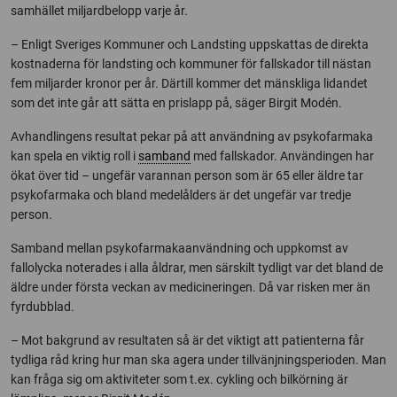
samhället miljardbelopp varje år.
– Enligt Sveriges Kommuner och Landsting uppskattas de direkta
kostnaderna för landsting och kommuner för fallskador till nästan
fem miljarder kronor per år. Därtill kommer det mänskliga lidandet
som det inte går att sätta en prislapp på, säger Birgit Modén.
Avhandlingens resultat pekar på att användning av psykofarmaka
kan spela en viktig roll i
samband
med fallskador. Användingen har
ökat över tid – ungefär varannan person som är 65 eller äldre tar
psykofarmaka och bland medelålders är det ungefär var tredje
person.
Samband mellan psykofarmakaanvändning och uppkomst av
fallolycka noterades i alla åldrar, men särskilt tydligt var det bland de
äldre under första veckan av medicineringen. Då var risken mer än
fyrdubblad.
– Mot bakgrund av resultaten så är det viktigt att patienterna får
tydliga råd kring hur man ska agera under tillvänjningsperioden. Man
kan fråga sig om aktiviteter som t.ex. cykling och bilkörning är