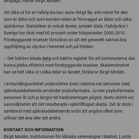
lämpliga, menar Birgit Modén.
Att råka ut för en fallolycka kan sluta riktigt illa, inte minst för den
som är äldre och som kanske redan är försvagad av ålder och olika
sjukdomar. Statistiken är också dyster, antalet döda i fallolyckor i
Sverige har ökat med 60 procent under tidsperioden 2000-2010.
Förebyggande insatser försvåras av att det generellt saknas bra
uppföljning av olyckor i hemmet och på fritiden:
– Det behövs lokala
data
och bättre register för att kommunerna ska
kunna jobba effektivt med förebyggande insatser. Skademönstret
kan se helt olika ut i olika delar av landet, förklarar Birgit Modén.
I avhandlingsarbetet undersöktes även riskerna när personer med
självskadebeteende använder psykofarmaka. Ju mer psykofarmaka
personen åt och ju längre tid medicineringen pågick, desto större var
sannolikheten att det resulterade i självtillfogad skada. Det är dock i
samband med självskadebeteende svårt att avgöra vilket som
utlöser det ena eller det andra.
KONTAKT OCH INFORMATION
Birgit Modén, Institutionen för kliniska vetenskaper i Malmö, Lunds