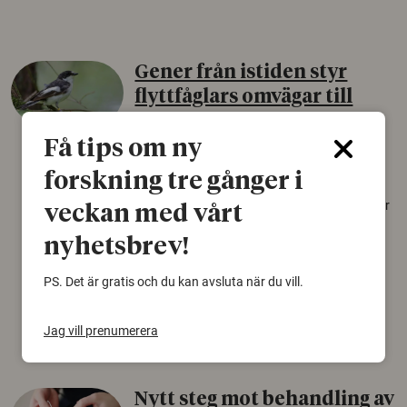
Gener från istiden styr
flyttfåglars omvägar till
Afrika
Få tips om ny
10 augusti 2026
forskning tre gånger i
En svartvit flugsnappare från Sibirien flyger
över 4 500 kilometer längre än nödvändigt för
veckan med vårt
att nå sitt övervintringsområde i Afrika.
nyhetsbrev!
Förklaringen kan finnas i genetiska
instruktioner som fåglarna bär med sig från
PS. Det är gratis och du kan avsluta när du vill.
den senaste istiden.
Fåglar
Genetik
Jag vill prenumerera
Nytt steg mot behandling av