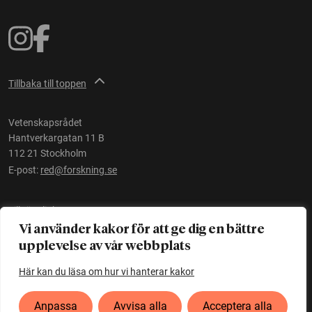
Tillbaka till toppen
Vetenskapsrådet
Hantverkargatan 11 B
112 21 Stockholm
E-post:
red@forskning.se
Tillgänglighet
Vi använder kakor för att ge dig en bättre
upplevelse av vår webbplats
Ett initiativ av
Vetenskapsrådet
Här kan du läsa om hur vi hanterar kakor
Anpassa
Avvisa alla
Acceptera alla