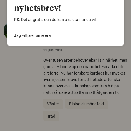
nyhetsbrev!
PS. Det är gratis och du kan avsluta när du vill.
Så mycket eklandskap
krävs för att rädda hotade
Jag vill prenumerera
arter
22 juni 2026
Över tusen arter behöver ekar i sin närhet, men
gamla eklandskap och naturbetesmarker blir
allt färre. Nu har forskare kartlagt hur mycket
livsmiljö som krävs för att hotade arter ska
kunna överleva – kunskap som kan hjälpa
naturvårdare att sätta in rätt åtgärder i tid.
Växter
Biologisk mångfald
Träd