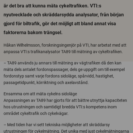
är det bra att kunna mäta cykeltrafiken. VTI:s
nyutvecklade och skräddarsydda analysator, från början
gjord för biltrafik, gör det möjligt att bland annat visa
faktorerna bakom trängsel.
Håkan Wilhelmsson, forskningsingenjör på VTI, har arbetat med att
anpassa VTI:s trafikanalysator TA89 till mätning av cykeltrafiken.
– TA89 används ju annars till mätning av vägtrafiken då den kan
mäta dels antalet fordonspassager, dels ge uppgift om till exempel
fordonstyp samt varje fordons sidoläge, spårvidd, hastighet,
passagetidpunkt, körriktning och axelavstånd.
Ensamma om att mäta cykelns sidoläge
Anpassningen av TA89 har gjorts för att bättre utnyttja kapaciteten
hos utrustningen och samtidigt bredda VTI:s kompetens inom
området cykeltrafik och cykelvägar.
– Med tiden har vi sett tekniska möjligheter att skräddarsy
utrustningen för cykelmätning. Det unika med just cykelmätningarna