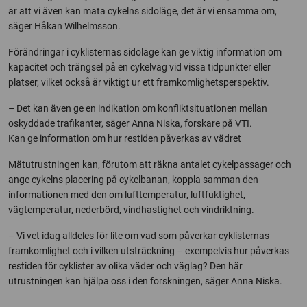
är att vi även kan mäta cykelns sidoläge, det är vi ensamma om,
säger Håkan Wilhelmsson.
Förändringar i cyklisternas sidoläge kan ge viktig information om
kapacitet och trängsel på en cykelväg vid vissa tidpunkter eller
platser, vilket också är viktigt ur ett framkomlighetsperspektiv.
– Det kan även ge en indikation om konfliktsituationen mellan
oskyddade trafikanter, säger Anna Niska, forskare på VTI.
Kan ge information om hur restiden påverkas av vädret
Mätutrustningen kan, förutom att räkna antalet cykelpassager och
ange cykelns placering på cykelbanan, koppla samman den
informationen med den om lufttemperatur, luftfuktighet,
vägtemperatur, nederbörd, vindhastighet och vindriktning.
– Vi vet idag alldeles för lite om vad som påverkar cyklisternas
framkomlighet och i vilken utsträckning – exempelvis hur påverkas
restiden för cyklister av olika väder och väglag? Den här
utrustningen kan hjälpa oss i den forskningen, säger Anna Niska.