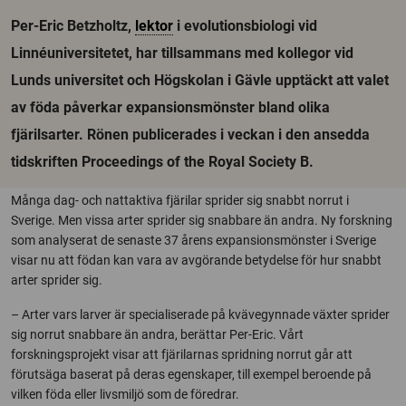
Per-Eric Betzholtz,
lektor
i evolutionsbiologi vid
Linnéuniversitetet, har tillsammans med kollegor vid
Lunds universitet och Högskolan i Gävle upptäckt att valet
av föda påverkar expansionsmönster bland olika
fjärilsarter. Rönen publicerades i veckan i den ansedda
tidskriften Proceedings of the Royal Society B.
Många dag- och nattaktiva fjärilar sprider sig snabbt norrut i
Sverige. Men vissa arter sprider sig snabbare än andra. Ny forskning
som analyserat de senaste 37 årens expansionsmönster i Sverige
visar nu att födan kan vara av avgörande betydelse för hur snabbt
arter sprider sig.
– Arter vars larver är specialiserade på kvävegynnade växter sprider
sig norrut snabbare än andra, berättar Per-Eric. Vårt
forskningsprojekt visar att fjärilarnas spridning norrut går att
förutsäga baserat på deras egenskaper, till exempel beroende på
vilken föda eller livsmiljö som de föredrar.