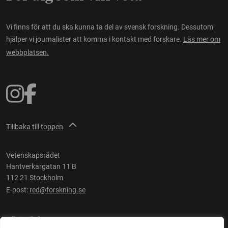
Vi finns för att du ska kunna ta del av svensk forskning. Dessutom
hjälper vi journalister att komma i kontakt med forskare.
Läs mer om
webbplatsen.
Tillbaka till toppen
Vetenskapsrådet
Hantverkargatan 11 B
112 21 Stockholm
E-post:
red@forskning.se
Tillgänglighet