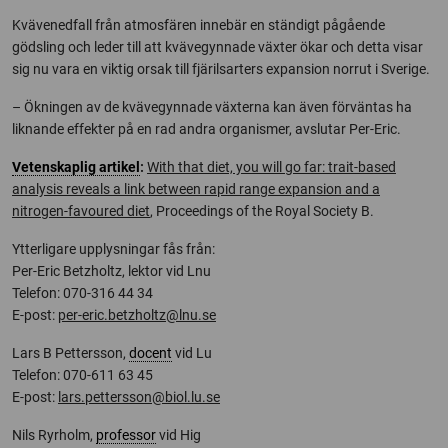
Kvävenedfall från atmosfären innebär en ständigt pågående
gödsling och leder till att kvävegynnade växter ökar och detta visar
sig nu vara en viktig orsak till fjärilsarters expansion norrut i Sverige.
– Ökningen av de kvävegynnade växterna kan även förväntas ha
liknande effekter på en rad andra organismer, avslutar Per-Eric.
Vetenskaplig artikel
:
With that diet, you will go far: trait-based
analysis reveals a link between rapid range expansion and a
nitrogen-favoured diet
, Proceedings of the Royal Society B.
Ytterligare upplysningar fås från:
Per-Eric Betzholtz, lektor vid Lnu
Telefon: 070-316 44 34
E-post:
per-eric.betzholtz@lnu.se
Lars B Pettersson,
docent
vid Lu
Telefon: 070-611 63 45
E-post:
lars.pettersson@biol.lu.se
Nils Ryrholm,
professor
vid Hig