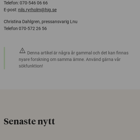
Telefon: 070-546 06 66
E-post:
nils.ryrholm@hig.se
Christina Dahlgren, pressansvarig Lnu
Telefon 070-572 26 56
warning
Denna artikel är några år gammal och det kan finnas
nyare forskning om samma ämne. Använd gärna vår
sökfunktion!
Senaste nytt