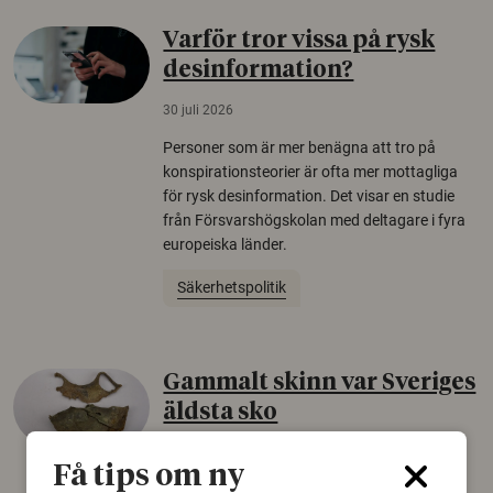
Varför tror vissa på rysk
desinformation?
30 juli 2026
Personer som är mer benägna att tro på
konspirationsteorier är ofta mer mottagliga
för rysk desinformation. Det visar en studie
från Försvarshögskolan med deltagare i fyra
europeiska länder.
Säkerhetspolitik
Gammalt skinn var Sveriges
äldsta sko
22 juni 2026
Få tips om ny
Det som arkeologer länge trodde var en