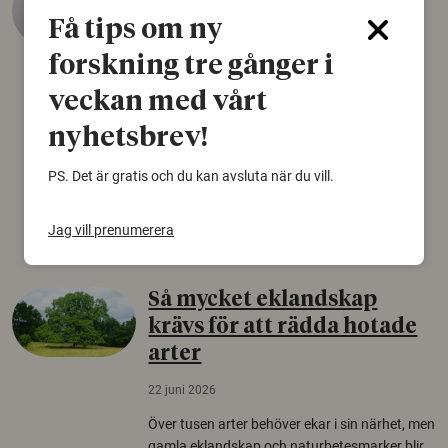
äldsta sko
Få tips om ny
22 juni 2026
forskning tre gånger i
Det som arkeologer länge trodde var en
veckan med vårt
björnfäll visar sig vara delar av en 2000 år
gammal sko. Fyndet bär spår av romerskt
nyhetsbrev!
skomode och beskrivs som mycket ovanligt i
Norden.
PS. Det är gratis och du kan avsluta när du vill.
Arkeologi
Jag vill prenumerera
Så mycket eklandskap
krävs för att rädda hotade
arter
22 juni 2026
Över tusen arter behöver ekar i sin närhet, men
gamla eklandskap och naturbetesmarker blir