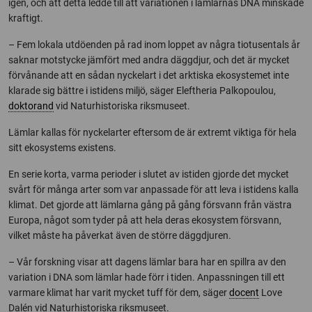
igen, och att detta ledde till att variationen i lämlarnas DNA minskade
kraftigt.
– Fem lokala utdöenden på rad inom loppet av några tiotusentals år
saknar motstycke jämfört med andra däggdjur, och det är mycket
förvånande att en sådan nyckelart i det arktiska ekosystemet inte
klarade sig bättre i istidens miljö, säger Eleftheria Palkopoulou,
doktorand
vid Naturhistoriska riksmuseet.
Lämlar kallas för nyckelarter eftersom de är extremt viktiga för hela
sitt ekosystems existens.
En serie korta, varma perioder i slutet av istiden gjorde det mycket
svårt för många arter som var anpassade för att leva i istidens kalla
klimat. Det gjorde att lämlarna gång på gång försvann från västra
Europa, något som tyder på att hela deras ekosystem försvann,
vilket måste ha påverkat även de större däggdjuren.
– Vår forskning visar att dagens lämlar bara har en spillra av den
variation i DNA som lämlar hade förr i tiden. Anpassningen till ett
varmare klimat har varit mycket tuff för dem, säger
docent
Love
Dalén vid Naturhistoriska riksmuseet.