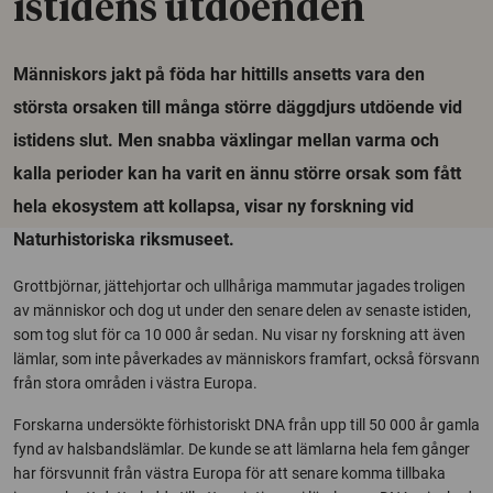
istidens utdöenden
Människors jakt på föda har hittills ansetts vara den
största orsaken till många större däggdjurs utdöende vid
istidens slut. Men snabba växlingar mellan varma och
kalla perioder kan ha varit en ännu större orsak som fått
hela ekosystem att kollapsa, visar ny forskning vid
Naturhistoriska riksmuseet.
Grottbjörnar, jättehjortar och ullhåriga mammutar jagades troligen
av människor och dog ut under den senare delen av senaste istiden,
som tog slut för ca 10 000 år sedan. Nu visar ny forskning att även
lämlar, som inte påverkades av människors framfart, också försvann
från stora områden i västra Europa.
Forskarna undersökte förhistoriskt DNA från upp till 50 000 år gamla
fynd av halsbandslämlar. De kunde se att lämlarna hela fem gånger
har försvunnit från västra Europa för att senare komma tillbaka