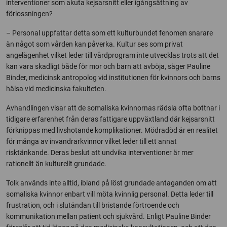
interventioner som akuta kejsarsnitt eller igångsättning av
förlossningen?
– Personal uppfattar detta som ett kulturbundet fenomen snarare
än något som vården kan påverka. Kultur ses som privat
angelägenhet vilket leder till vårdprogram inte utvecklas trots att det
kan vara skadligt både för mor och barn att avböja, säger Pauline
Binder, medicinsk antropolog vid institutionen för kvinnors och barns
hälsa vid medicinska fakulteten.
Avhandlingen visar att de somaliska kvinnornas rädsla ofta bottnar i
tidigare erfarenhet från deras fattigare uppväxtland där kejsarsnitt
förknippas med livshotande komplikationer. Mödradöd är en realitet
för många av invandrarkvinnor vilket leder till ett annat
risktänkande. Deras beslut att undvika interventioner är mer
rationellt än kulturellt grundade.
Tolk används inte alltid, ibland på löst grundade antaganden om att
somaliska kvinnor enbart vill möta kvinnlig personal. Detta leder till
frustration, och i slutändan till bristande förtroende och
kommunikation mellan patient och sjukvård. Enligt Pauline Binder