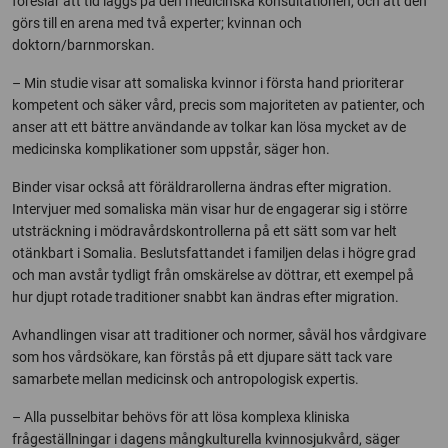
föreslår att tid läggs på den medicinska konsultationen, och att den
görs till en arena med två experter; kvinnan och
doktorn/barnmorskan.
– Min studie visar att somaliska kvinnor i första hand prioriterar
kompetent och säker vård, precis som majoriteten av patienter, och
anser att ett bättre användande av tolkar kan lösa mycket av de
medicinska komplikationer som uppstår, säger hon.
Binder visar också att föräldrarollerna ändras efter migration.
Intervjuer med somaliska män visar hur de engagerar sig i större
utsträckning i mödravårdskontrollerna på ett sätt som var helt
otänkbart i Somalia. Beslutsfattandet i familjen delas i högre grad
och man avstår tydligt från omskärelse av döttrar, ett exempel på
hur djupt rotade traditioner snabbt kan ändras efter migration.
Avhandlingen visar att traditioner och normer, såväl hos vårdgivare
som hos vårdsökare, kan förstås på ett djupare sätt tack vare
samarbete mellan medicinsk och antropologisk expertis.
– Alla pusselbitar behövs för att lösa komplexa kliniska
frågeställningar i dagens mångkulturella kvinnosjukvård, säger