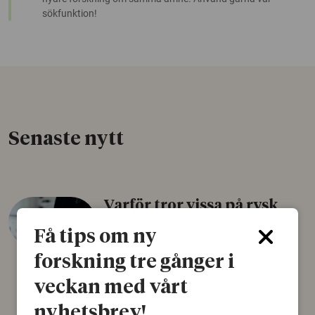
sökfunktion!
Senaste nytt
Varför tror vissa på rysk
desinformation?
Få tips om ny
30 juli 2026
forskning tre gånger i
Personer som är mer benägna att tro på
veckan med vårt
konspirationsteorier är ofta mer mottagliga
för rysk desinformation. Det visar en studie
nyhetsbrev!