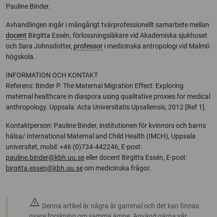
Pauline Binder.
Avhandlingen ingår i mångårigt tvärprofessionellt samarbete mellan
docent
Birgitta Essén, förlossningsläkare vid Akademiska sjukhuset
och Sara Johnsdotter,
professor
i medicinska antropologi vid Malmö
högskola.
INFORMATION OCH KONTAKT
Referens: Binder P. The Maternal Migration Effect: Exploring
maternal healthcare in diaspora using qualitative proxies for medical
anthropology. Uppsala: Acta Universitatis Upsaliensis, 2012 [Ref 1].
Kontaktperson: Pauline Binder, institutionen för kvinnors och barns
hälsa/ International Maternal and Child Health (IMCH), Uppsala
universitet, mobil: +46 (0)734-442246, E-post:
pauline.binder@kbh.uu.se
eller docent Birgitta Essén, E-post:
birgitta.essen@kbh.uu.se
om medicinska frågor.
warning
Denna artikel är några år gammal och det kan finnas
nyare forskning om samma ämne. Använd gärna vår