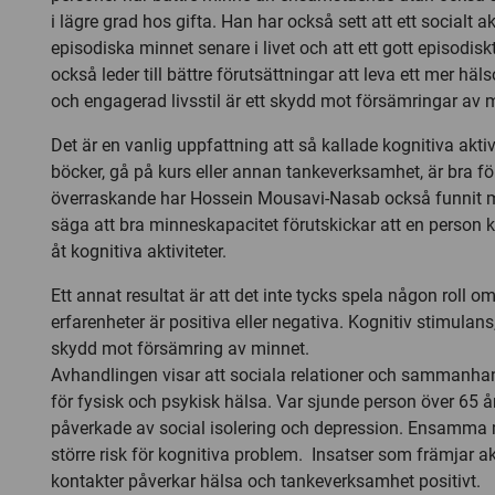
i lägre grad hos gifta. Han har också sett att ett socialt ak
episodiska minnet senare i livet och att ett gott episodiskt
också leder till bättre förutsättningar att leva ett mer häls
och engagerad livsstil är ett skydd mot försämringar av 
Det är en vanlig uppfattning att så kallade kognitiva aktiv
böcker, gå på kurs eller annan tankeverksamhet, är bra fö
överraskande har Hossein Mousavi-Nasab också funnit mo
säga att bra minneskapacitet förutskickar att en person
åt kognitiva aktiviteter.
Ett annat resultat är att det inte tycks spela någon roll
erfarenheter är positiva eller negativa. Kognitiv stimulans, 
skydd mot försämring av minnet.
Avhandlingen visar att sociala relationer och sammanhan
för fysisk och psykisk hälsa. Var sjunde person över 65 å
påverkade av social isolering och depression. Ensamma 
större risk för kognitiva problem. Insatser som främjar ak
kontakter påverkar hälsa och tankeverksamhet positivt.