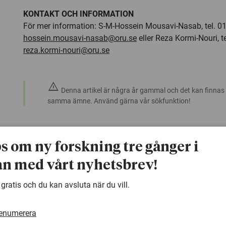
KONTAKT OCH INFORMATION
För mer information: S-M-Hossein Mousavi-Nasab, tel. 
hossein.mousavi-nasab@oru.se
eller Reza Kormi-Nouri, 
reza.kormi-nouri@oru.se
warning
Denna artikel är några år gammal och det kan finnas
samma ämne. Använd gärna vår sökfunktion!
ps om ny forskning tre gånger i
n med vårt nyhetsbrev!
 gratis och du kan avsluta när du vill.
renumerera