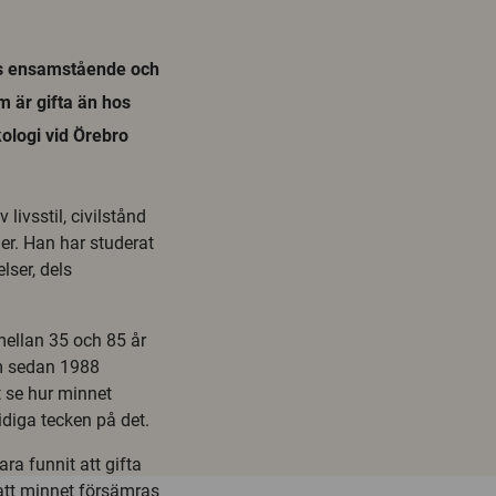
os ensamstående och
 är gifta än hos
ologi vid Örebro
livsstil, civilstånd
er. Han har studerat
ser, dels
 mellan 35 och 85 år
om sedan 1988
t se hur minnet
idiga tecken på det.
ra funnit att gifta
att minnet försämras