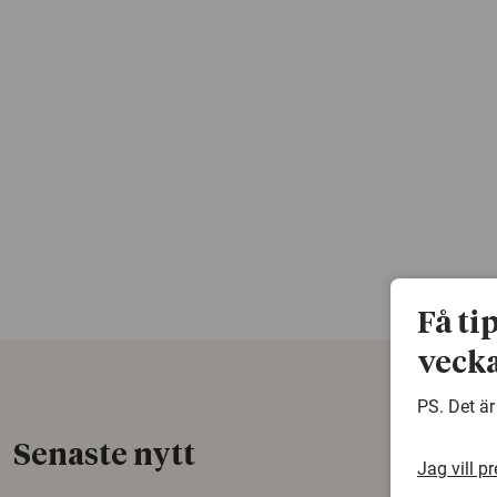
Få ti
vecka
PS. Det är
Senaste nytt
Jag vill p