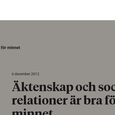
 för minnet
6 december 2012
Äktenskap och soc
relationer är bra f
minnet