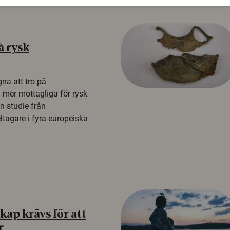
å rysk
na att tro på
a mer mottagliga för rysk
n studie från
tagare i fyra europeiska
ap krävs för att
r