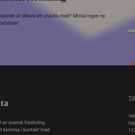
i ögonen är lättare att snacka med? Missa ingen ny
hetsbrev!
Til
eta
Ve
el av svensk forskning.
Ha
att komma i kontakt med
11