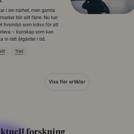
kar i sin närhet, men gamla
rker blir allt färre. Nu har
t livsmiljö som krävs för att
erleva – kunskap som kan
 in rätt åtgärder i tid.
ald
Träd
Visa fler artiklar
ktuell forskning