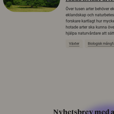
Över tusen arter behöver e
eklandskap och naturbetesma
forskare kartlagt hur mycke
hotade arter ska kunna öv
hjälpa naturvårdare att sätta
Växter
Biologisk mångf
Nyhetsbrev med a