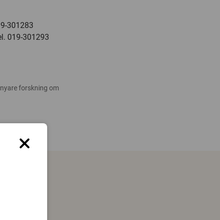
019-301283
tel. 019-301293
 nyare forskning om