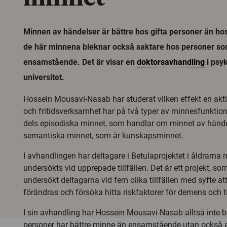
Minnen av händelser är bättre hos gifta personer än h
de här minnena bleknar också saktare hos personer som
ensamstående. Det är visar en
doktorsavhandling
i psyk
universitet.
Hossein Mousavi-Nasab har studerat vilken effekt en aktiv 
och fritidsverksamhet har på två typer av minnesfunktion
dels episodiska minnet, som handlar om minnet av händel
semantiska minnet, som är kunskapsminnet.
I avhandlingen har deltagare i Betulaprojektet i åldrarna
undersökts vid upprepade tillfällen. Det är ett projekt, s
undersökt deltagarna vid fem olika tillfällen med syfte at
förändras och försöka hitta riskfaktorer för demens och t
I sin avhandling har Hossein Mousavi-Nasab alltså inte ba
personer har bättre minne än ensamstående utan också 