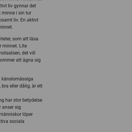
tivt liv gynnar det
 minne i sin tur
osamt liv. En aktivt
minnet.
iteter, som att läsa
r minnet. Lite
tsatsen, det vill
 kommer att ägna sig
 om känslomässiga
bra eller dålig, är ett
g har stor betydelse
r anser sig
människor löper
tiva sociala