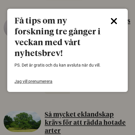
Få tips om ny
Gammalt skinn var Sveriges
äldsta sko
forskning tre gånger i
22 juni 2026
veckan med vårt
Det som arkeologer länge trodde var en
nyhetsbrev!
björnfäll visar sig vara delar av en 2000 år
gammal sko. Fyndet bär spår av romerskt
PS. Det är gratis och du kan avsluta när du vill.
skomode och beskrivs som mycket ovanligt i
Norden.
Jag vill prenumerera
Arkeologi
Så mycket eklandskap
krävs för att rädda hotade
arter