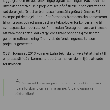
lägga grunden för det forskningsprogram som ingår i Fas 2 och mer
utvecklat därefter. Hela projektet ska pågå till 2017 och omfattar en
rad delprojekt för att ur biomassa framställa gröna bränslen. Ett
exempel på delprojekt är att fler former av biomassa ska konverteras
till syntesgas och ett annat att nya teknologier för konvertering till
syntesgas ska studeras. Det finns redan företag som uttalat intresse
att vara med i detta, där ett gyllene tillfälle öppnar sig för fler att
genom medfinansiering få utnyttja de forskningsresultat som
projektet genererar.
OBS! I början av 2013 kommer Luleå tekniska universitet att kalla till
en pressträff då vi kommer att berätta mer om den miljörelaterade
forskningen.
warning
Denna artikel är några år gammal och det kan finnas
nyare forskning om samma ämne. Använd gärna vår
sökfunktion!