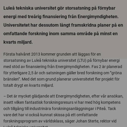
Luleå tekniska universitet gör storsatsning på förnybar
energi med treårig finansiering från Energimyndigheten.
Universitetet har dessutom långt framskridna planer på en
omfattande forskning inom samma område på minst en
kvarts miljard.
Första halvåret 2013 kommer grunden att läggas för en
storsatsning av Luleå tekniska universitet (LTU) på förnybar energi
med stöd av finansiering från Energimyndigheten. Fas 2 är planerad
för ytterligare 2,5 år och satsningen gäller bred forskning om ”gröna
bränslen”. Med det som grund planerar universitetet fler projekt för
totalt drygt en kvarts miljard.
– Det är mycket glädjande att Energimyndigheten, efter vår ansökan,
insett vilken fantastisk forskningsresurs vi har med hög kompetens
och tillgång till industrinära forskningsanläggningar i Piteå. Tack
vare det har vi också kunnat skissa på ett omfattande
forskningsprogram av världsklass, säger Johan Sterte, rektor vid