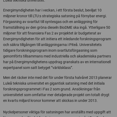
Luleå tekniska universitet.
Energimyndigheten har i veckan, i ett första beslut, beviljat 10
miljoner kronor till LTU:s strategiska satsning på förnybar energi.
Förgasning av svartlut till syntesgas och en anläggning för
framställning av den gröna dieseln BioDME ska ingå. Ytterligare 50
miljoner för att finansiera Fas 2 av projektet är budgeterat av
Energimyndigheten för att initiera ett inledande forskningsprogram
och säkra tillgången till anläggningarna i Piteå. Universitetets
tidigare forskningsprogram inom svartlutsförgasning som
genomförts tillsammans med industriella och akademiska partners
har på Energimyndighetens uppdrag granskats av en internationell
expertpanel som satt betyget ”världsklass”.
Men det räcker inte med det för under första halvåret 2013 planerar
Luleå tekniska universitet en gigantisk satsning med det initiala
forskningsprogrammet i Fas 2 som grund. Ansökningar från
universitetet som omfattar mer detaljerade projekt om totalt drygt
en kvarts miljard kronor kommer att skickas in under 2013.
Nyckelpersoner viktiga för satsningen har anställts med uppgift att