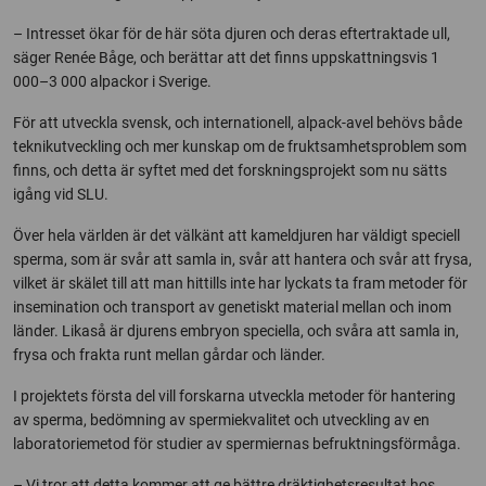
– Intresset ökar för de här söta djuren och deras eftertraktade ull,
säger Renée Båge, och berättar att det finns uppskattningsvis 1
000–3 000 alpackor i Sverige.
För att utveckla svensk, och internationell, alpack-avel behövs både
teknikutveckling och mer kunskap om de fruktsamhetsproblem som
finns, och detta är syftet med det forskningsprojekt som nu sätts
igång vid SLU.
Över hela världen är det välkänt att kameldjuren har väldigt speciell
sperma, som är svår att samla in, svår att hantera och svår att frysa,
vilket är skälet till att man hittills inte har lyckats ta fram metoder för
insemination och transport av genetiskt material mellan och inom
länder. Likaså är djurens embryon speciella, och svåra att samla in,
frysa och frakta runt mellan gårdar och länder.
I projektets första del vill forskarna utveckla metoder för hantering
av sperma, bedömning av spermiekvalitet och utveckling av en
laboratoriemetod för studier av spermiernas befruktningsförmåga.
– Vi tror att detta kommer att ge bättre dräktighetsresultat hos