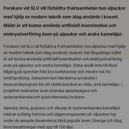
Forskare vid SLU vill förbättra fruktsamheten hos alpackor
med hjälp av modern teknik som idag används i koavel.
Målet är att kunna använda artificiell insemination och
embryoöverföring även på alpackor och andra kameldjur.
Forskare vid SLU vill förbättra fruktsamheten hos alpackor med hjälp
av modern teknik som idag används i koavel. Det långsiktiga målet
är att kunna använda artificiell insemination och embryoöverföring
även på alpackor och andra kameldjur. Detta skulle leda till ökad
tillgång på spermier från bra avelshannar och mindre risk för
smittspridning. Dessutom kan teknikerna användas i
bevarandeprogram för att rädda bestånd av vilda, små kameldjur. I
projektet medverkar även svenska alpackaägare och
sydamerikanska och australiensiska forskare.
Alpacka, lama, guanaco och vikunja är sydamerikanska kameldjur
med en uråldrig historia och sägenomspunnen ull. Alpackan har
under de senaste decennierna blivit populär även i Sverige och idag
finns besättningar med upp till 100 djur.