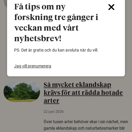
äldsta sko
Få tips om ny
22 juni 2026
forskning tre gånger i
Det som arkeologer länge trodde var en
veckan med vårt
björnfäll visar sig vara delar av en 2000 år
gammal sko. Fyndet bär spår av romerskt
nyhetsbrev!
skomode och beskrivs som mycket ovanligt i
Norden.
PS. Det är gratis och du kan avsluta när du vill.
Arkeologi
Jag vill prenumerera
Så mycket eklandskap
krävs för att rädda hotade
arter
22 juni 2026
Över tusen arter behöver ekar i sin närhet, men
gamla eklandskap och naturbetesmarker blir