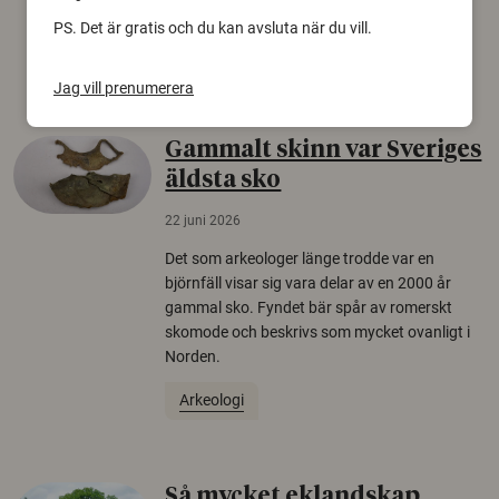
europeiska länder.
PS. Det är gratis och du kan avsluta när du vill.
Säkerhetspolitik
Jag vill prenumerera
Gammalt skinn var Sveriges
äldsta sko
22 juni 2026
Det som arkeologer länge trodde var en
björnfäll visar sig vara delar av en 2000 år
gammal sko. Fyndet bär spår av romerskt
skomode och beskrivs som mycket ovanligt i
Norden.
Arkeologi
Så mycket eklandskap