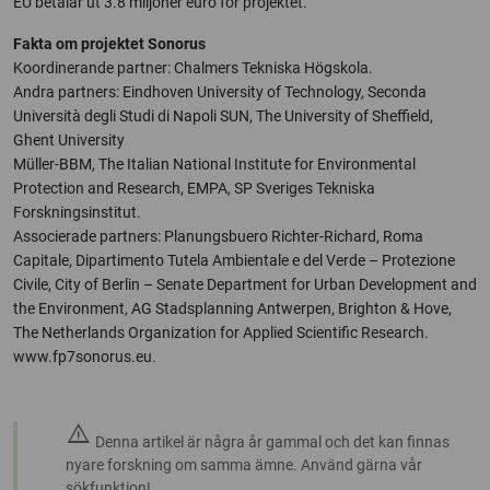
EU betalar ut 3.8 miljoner euro för projektet.
Fakta om projektet Sonorus
Koordinerande partner: Chalmers Tekniska Högskola.
Andra partners: Eindhoven University of Technology, Seconda
Università degli Studi di Napoli SUN, The University of Sheffield,
Ghent University
Müller-BBM, The Italian National Institute for Environmental
Protection and Research, EMPA, SP Sveriges Tekniska
Forskningsinstitut.
Associerade partners: Planungsbuero Richter-Richard, Roma
Capitale, Dipartimento Tutela Ambientale e del Verde – Protezione
Civile, City of Berlin – Senate Department for Urban Development and
the Environment, AG Stadsplanning Antwerpen, Brighton & Hove,
The Netherlands Organization for Applied Scientific Research.
www.fp7sonorus.eu.
warning
Denna artikel är några år gammal och det kan finnas
nyare forskning om samma ämne. Använd gärna vår
sökfunktion!