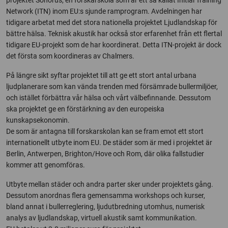
projektet Sonorus, en forskarskola som är ett så kallat Initial Training
Network (ITN) inom EU:s sjunde ramprogram. Avdelningen har
tidigare arbetat med det stora nationella projektet Ljudlandskap för
bättre hälsa. Teknisk akustik har också stor erfarenhet från ett flertal
tidigare EU-projekt som de har koordinerat. Detta ITN-projekt är dock
det första som koordineras av Chalmers.
På längre sikt syftar projektet till att ge ett stort antal urbana
ljudplanerare som kan vända trenden med försämrade bullermiljöer,
och istället förbättra vår hälsa och vårt välbefinnande. Dessutom
ska projektet ge en förstärkning av den europeiska
kunskapsekonomin.
De som är antagna till forskarskolan kan se fram emot ett stort
internationellt utbyte inom EU. De städer som är med i projektet är
Berlin, Antwerpen, Brighton/Hove och Rom, där olika fallstudier
kommer att genomföras.
Utbyte mellan städer och andra parter sker under projektets gång.
Dessutom anordnas flera gemensamma workshops och kurser,
bland annat i bullerreglering, ljudutbredning utomhus, numerisk
analys av ljudlandskap, virtuell akustik samt kommunikation.