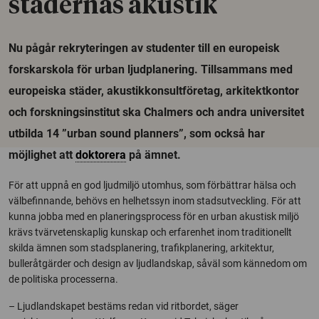
städernas akustik
Nu pågår rekryteringen av studenter till en europeisk
forskarskola för urban ljudplanering. Tillsammans med
europeiska städer, akustikkonsultföretag, arkitektkontor
och forskningsinstitut ska Chalmers och andra universitet
utbilda 14 ”urban sound planners”, som också har
möjlighet att
doktorera
på ämnet.
För att uppnå en god ljudmiljö utomhus, som förbättrar hälsa och
välbefinnande, behövs en helhetssyn inom stadsutveckling. För att
kunna jobba med en planeringsprocess för en urban akustisk miljö
krävs tvärvetenskaplig kunskap och erfarenhet inom traditionellt
skilda ämnen som stadsplanering, trafikplanering, arkitektur,
bulleråtgärder och design av ljudlandskap, såväl som kännedom om
de politiska processerna.
– Ljudlandskapet bestäms redan vid ritbordet, säger