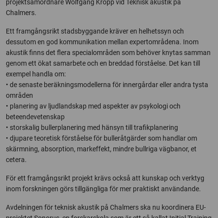
projektsamordnare Wolfgang Kropp vid Teknisk akustik på
Chalmers.
Ett framgångsrikt stadsbyggande kräver en helhetssyn och
dessutom en god kommunikation mellan expertområdena. Inom
akustik finns det flera specialområden som behöver knytas samman
genom ett ökat samarbete och en breddad förståelse. Det kan till
exempel handla om:
• de senaste beräkningsmodellerna för innergårdar eller andra tysta
områden
• planering av ljudlandskap med aspekter av psykologi och
beteendevetenskap
• storskalig bullerplanering med hänsyn till trafikplanering
• djupare teoretisk förståelse för bulleråtgärder som handlar om
skärmning, absorption, markeffekt, mindre bullriga vägbanor, et
cetera.
För ett framgångsrikt projekt krävs också att kunskap och verktyg
inom forskningen görs tillgängliga för mer praktiskt användande.
Avdelningen för teknisk akustik på Chalmers ska nu koordinera EU-