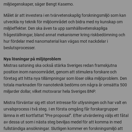
miljöegenskaper, säger Bengt Kasemo.
Målet är att investera i en tvärvetenskaplig forskningsmiljö som kan
utveckla ny teknik för miljöområdet och bidra med ny kunskap om
miljöeffekter. Den ska även ta upp samhällsvetenskapliga
frågeställningar, bland annat mekanismer kring riskbedömning och
hur fördelar med nanomaterial kan vägas mot nackdelar i
beslutsprocesser.
Nya lösningar på miljöproblem
Mistras satsning ska också stärka Sveriges redan framskjutna
position inom nanoområdet, genom att stimulera forskare och
företag att hitta nya tillämpningar som löser olika miljöproblem. Den
totala marknaden för nanoteknik bedöms om några år omsätta 500
miljarder dollar, vilket motsvarar hela Sveriges BNP.
Mistra förväntar sig ett stort intresse för utlysningen och har valt en
urvalsprocess i två steg. I en första omgång får forskargrupper
lämna in ett kortfattat ”Pre proposal”. Efter utvärdering väljs ett fåtal
av dessa ut som i nästa steg beviljas medel för att komma in med
fullständiga ansökningar. Slutligen kommer en forskningsmiljö att