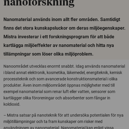
nanoforskning
Nanomaterial används inom allt fler områden. Samtidigt
finns det stora kunskapsluckor om deras miljöegenskaper.
Mistra investerar i ett forskningsprogram för att både
kartlägga miljöeffekter av nanomaterial och hitta nya
tillämpningar som löser olika miljöproblem.
Nanoområdet utvecklas enormt snabbt. Idag används nanomaterial
i bland annat elektronik, kosmetika, läkemedel, energiteknik, kemisk
processteknik och som avancerade konstruktionsmaterial i olika
produkter. Även inom miljöområdet öppnas möjligheter med till
exempel nanomaterial som renar luft eller vatten, sensorer som
kartlägger olika föroreningar och absorbenter som fångar in
koldioxid.
– Mistra satsar på nanoteknik för att undersöka potentialen för nya
miljötillämpningar och ta fram kunskaper om risker med
användningen av nanomaterial. Nanomaterial kan enligt vissa