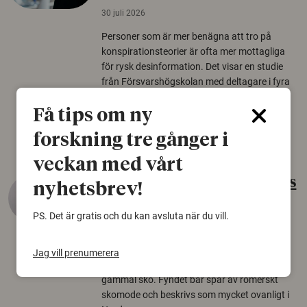
30 juli 2026
Personer som är mer benägna att tro på
konspirationsteorier är ofta mer mottagliga
för rysk desinformation. Det visar en studie
från Försvarshögskolan med deltagare i fyra
europeiska länder.
Få tips om ny
Säkerhetspolitik
forskning tre gånger i
veckan med vårt
Gammalt skinn var Sveriges
nyhetsbrev!
äldsta sko
PS. Det är gratis och du kan avsluta när du vill.
22 juni 2026
Det som arkeologer länge trodde var en
Jag vill prenumerera
björnfäll visar sig vara delar av en 2000 år
gammal sko. Fyndet bär spår av romerskt
skomode och beskrivs som mycket ovanligt i