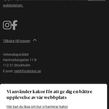
webbplatsen.
Tillbaka till toppen
Vetenskapsrådet
Hantverkargatan 11 B
112 21 Stockholm
E-post:
red@forskning.se
Tillgänglighet
Vi använder kakor för att ge dig en bättre
upplevelse av vår webbplats
Ett initiativ av
Vetenskapsrådet
Här kan du läsa om hur vi hanterar kakor