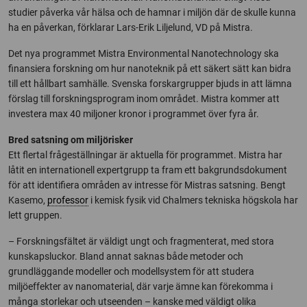
studier påverka vår hälsa och de hamnar i miljön där de skulle kunna
ha en påverkan, förklarar Lars-Erik Liljelund, VD på Mistra.
Det nya programmet Mistra Environmental Nanotechnology ska
finansiera forskning om hur nanoteknik på ett säkert sätt kan bidra
till ett hållbart samhälle. Svenska forskargrupper bjuds in att lämna
förslag till forskningsprogram inom området. Mistra kommer att
investera max 40 miljoner kronor i programmet över fyra år.
Bred satsning om miljörisker
Ett flertal frågeställningar är aktuella för programmet. Mistra har
låtit en internationell expertgrupp ta fram ett bakgrundsdokument
för att identifiera områden av intresse för Mistras satsning. Bengt
Kasemo,
professor
i kemisk fysik vid Chalmers tekniska högskola har
lett gruppen.
– Forskningsfältet är väldigt ungt och fragmenterat, med stora
kunskapsluckor. Bland annat saknas både metoder och
grundläggande modeller och modellsystem för att studera
miljöeffekter av nanomaterial, där varje ämne kan förekomma i
många storlekar och utseenden – kanske med väldigt olika