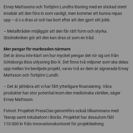
Erney Mattssons och Torbjörn Lundhs lösning med en stickad stent
innebär att den förs in som vanligt, men kommer att kunna repas
upp – d.v.s dras ut och tas bort efter att den gjort sitt jobb.
– Metalltråden möjliggör att den får rätt form och styrka.
Sticktekniken gör att den kan dras ut som en tråd.
Mer pengar för marknaden närmare
Det är ännu inte klart om hur mycket pengar det rör sig om från
Göteborgs Bios utlysning Bio-X. Det finns två miljoner som ska delas
upp mellan tre beviljade projekt, varav två av dem är signerade Erney
Mattsson och Torbjörn Lundh.
– Det är jättebra att vi har fått ytterligare finansiering. Våra
produkter har stor potential inom den medicinska världen, säger
Erney Mattsson.
Fotnot: Projektet PressCise genomförs också tillsammans med
Texrep samt Inkubatorn i Borås. Projektet har dessutom fått
110 000 kr från Innovationskontoret för projektledning.