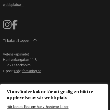
webbplatsen.
Tillbaka till toppen
Vetenskapsrådet
Hantverkargatan 11 B
112 21 Stockholm
E-post:
red@forskning.se
Tillgänglighet
Vi använder kakor för att ge dig en bättre
upplevelse av vår webbplats
Ett initiativ av
Vetenskapsrådet
Här kan du läsa om hur vi hanterar kakor