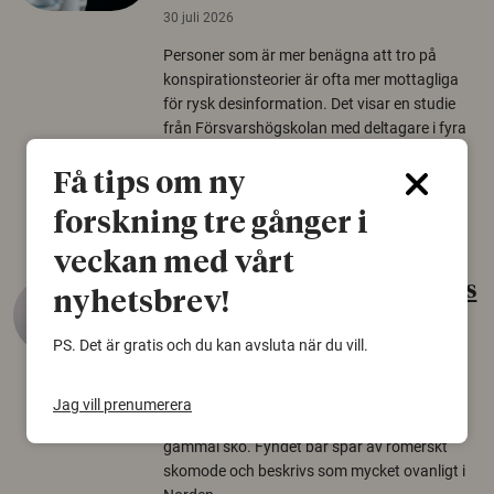
30 juli 2026
Personer som är mer benägna att tro på
konspirationsteorier är ofta mer mottagliga
för rysk desinformation. Det visar en studie
från Försvarshögskolan med deltagare i fyra
europeiska länder.
Få tips om ny
Säkerhetspolitik
forskning tre gånger i
veckan med vårt
Gammalt skinn var Sveriges
nyhetsbrev!
äldsta sko
PS. Det är gratis och du kan avsluta när du vill.
22 juni 2026
Det som arkeologer länge trodde var en
Jag vill prenumerera
björnfäll visar sig vara delar av en 2000 år
gammal sko. Fyndet bär spår av romerskt
skomode och beskrivs som mycket ovanligt i