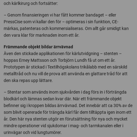
och kärlkirurg och fortsätter:
– Genom finansieringen vi har fått kommer bandaget – eller
PressCise som vi kallar den för – optimeras i sin funktion, CE-
märkas, patenteras och kommersialiseras. Om allt går smidigt kan
den vara klar för marknaden inom ett år.
Främmande objekt bildar ärrvävnad
Även den stickade applikationen för kärlutvidgning – stenten –
hoppas Erney Mattsson och Torbjörn Lundh få ut om ett år.
Prototypen är stickad i Textilhögskolans trikålabb med en särskild
metalltråd och nu vill de prova att använda en glattare tråd för att
den ska repas upp lättare.
– Stentar som används inom sjukvården i dag förs in i förträngda
blodkärl och lämnas sedan kvar där. När ett främmande objekt
befinner sig i kroppen bildas ärrvävnad. Det innebär att ca 30% av de
som blivit opererade för trängda kärl får dem tilltäppta igen inom ett
år. Den här nya stenten utgör en förutsättning för nya och mycket
mindre operationer vid sjukdomar i mag- och tarmkanalen eller i
urinvägar och vid lungtumörer.