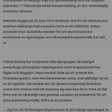
institutionen för ekologi, miljö och geovetenskap som var inbjuden
talare den 17 februari på AAAS Annual meeting, en stor vetenskaplig
konferens i Boston.
Metoden bygger på att man först använder dna för att rekonstruera
arternas släktskap med varandra i form av ett släktträd. Sedan
använder man statistiska tekniker för att rekonstruera hur
evolutionen av egenskaper, som till exempel kroppsstorlek, har sett
ut.
Folmer Bokma har analyserat olika djurgrupper, till exempel
bananfluga (Drosophila melanogaster) samt kroppsstorlek hos
fåglar och däggdjur. Hans resultat tyder på att arterna inte
förändras gradvis, som neo-Darwinismen antar, utan plötsligt när en
ny art uppstår. Det innebär att när djurens omgivning förändras
svarar inte arterna med att anpassa sig utan kan dö ut, trots att det
finns mer än tillräckligt med genetisk variation på individnivå för att
göra anpassning möjlig. Detta är en paradox.
– Jag tror att förklaringen till paradoxen är att många egenskaper är