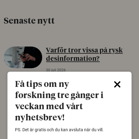
Senaste nytt
Varför tror vissa på rysk
desinformation?
30 juli 2026
Personer som är mer benägna att tro på
Få tips om ny
konspirationsteorier är ofta mer mottagliga
forskning tre gånger i
för rysk desinformation. Det visar en studie
från Försvarshögskolan med deltagare i fyra
veckan med vårt
europeiska länder.
nyhetsbrev!
Säkerhetspolitik
PS. Det är gratis och du kan avsluta när du vill.