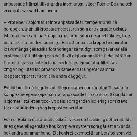
anpassade främst till varandra inom arten, säger Folmer Bokma och
exemplifierar vad han menar:
– Proteiner i isbjörnar är inte anpassade till temperaturen på
nordpolen, utan till kroppstemperaturen som är 37 grader Celsius.
Isbjörnar har samma kroppstemperatur som en kamel i öknen, trots
deras skillnader i levnadsmiljö. För att anpassa kroppstemperatur
krävs många genetiska förändringar samtidigt, som påverkar alla
proteiner i rätt riktning och det är väldigt osannolikt att det inträffar.
Därför anpassar inte arterna sin kroppstemperatur till deras
omgivning, utan isbjörnar och kameler har ungefär samma
kroppstemperatur som alla andra däggdjur.
Evolution blir då begränsad till egenskaper som är utanför sådana
komplex av egenskaper som är anpassade till varandra. Sålunda har
isbjörnar i stället en tjock vit päls, som ger den isolering som krävs
för en oföränderlig hög kroppstemperatur.
Folmer Bokma diskuterade också i vilken utsträckning detta mönster
är en generell egenskap hos komplexa system som går att använda i
helt andra sammanhang. Ett konkret exempel är universitet som vid