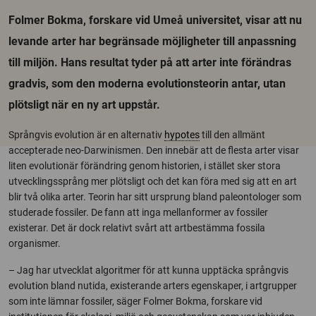
Folmer Bokma, forskare vid Umeå universitet, visar att nu
levande arter har begränsade möjligheter till anpassning
till miljön. Hans resultat tyder på att arter inte förändras
gradvis, som den moderna evolutionsteorin antar, utan
plötsligt när en ny art uppstår.
Språngvis evolution är en alternativ
hypotes
till den allmänt
accepterade neo-Darwinismen. Den innebär att de flesta arter visar
liten evolutionär förändring genom historien, i stället sker stora
utvecklingssprång mer plötsligt och det kan föra med sig att en art
blir två olika arter. Teorin har sitt ursprung bland paleontologer som
studerade fossiler. De fann att inga mellanformer av fossiler
existerar. Det är dock relativt svårt att artbestämma fossila
organismer.
– Jag har utvecklat algoritmer för att kunna upptäcka språngvis
evolution bland nutida, existerande arters egenskaper, i artgrupper
som inte lämnar fossiler, säger Folmer Bokma, forskare vid