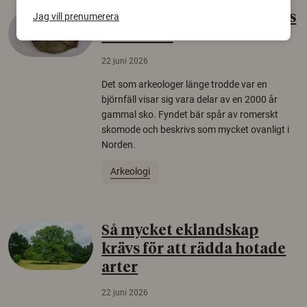
Gammalt skinn var Sveriges
Jag vill prenumerera
äldsta sko
22 juni 2026
Det som arkeologer länge trodde var en
björnfäll visar sig vara delar av en 2000 år
gammal sko. Fyndet bär spår av romerskt
skomode och beskrivs som mycket ovanligt i
Norden.
Arkeologi
Så mycket eklandskap
krävs för att rädda hotade
arter
22 juni 2026