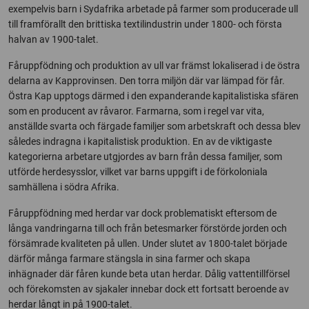
exempelvis barn i Sydafrika arbetade på farmer som producerade ull
till framförallt den brittiska textilindustrin under 1800- och första
halvan av 1900-talet.
Fåruppfödning och produktion av ull var främst lokaliserad i de östra
delarna av Kapprovinsen. Den torra miljön där var lämpad för får.
Östra Kap upptogs därmed i den expanderande kapitalistiska sfären
som en producent av råvaror. Farmarna, som i regel var vita,
anställde svarta och färgade familjer som arbetskraft och dessa blev
således indragna i kapitalistisk produktion. En av de viktigaste
kategorierna arbetare utgjordes av barn från dessa familjer, som
utförde herdesysslor, vilket var barns uppgift i de förkoloniala
samhällena i södra Afrika.
Fåruppfödning med herdar var dock problematiskt eftersom de
långa vandringarna till och från betesmarker förstörde jorden och
försämrade kvaliteten på ullen. Under slutet av 1800-talet började
därför många farmare stängsla in sina farmer och skapa
inhägnader där fåren kunde beta utan herdar. Dålig vattentillförsel
och förekomsten av sjakaler innebar dock ett fortsatt beroende av
herdar långt in på 1900-talet.