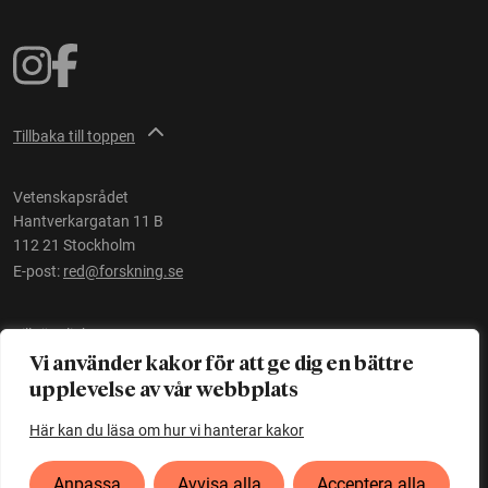
Tillbaka till toppen
Vetenskapsrådet
Hantverkargatan 11 B
112 21 Stockholm
E-post:
red@forskning.se
Tillgänglighet
Vi använder kakor för att ge dig en bättre
upplevelse av vår webbplats
Ett initiativ av
Vetenskapsrådet
Här kan du läsa om hur vi hanterar kakor
Anpassa
Avvisa alla
Acceptera alla