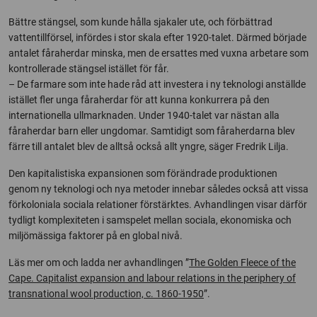
Bättre stängsel, som kunde hålla sjakaler ute, och förbättrad
vattentillförsel, infördes i stor skala efter 1920-talet. Därmed började
antalet fåraherdar minska, men de ersattes med vuxna arbetare som
kontrollerade stängsel istället för får.
– De farmare som inte hade råd att investera i ny teknologi anställde
istället fler unga fåraherdar för att kunna konkurrera på den
internationella ullmarknaden. Under 1940-talet var nästan alla
fåraherdar barn eller ungdomar. Samtidigt som fåraherdarna blev
färre till antalet blev de alltså också allt yngre, säger Fredrik Lilja.
Den kapitalistiska expansionen som förändrade produktionen
genom ny teknologi och nya metoder innebar således också att vissa
förkoloniala sociala relationer förstärktes. Avhandlingen visar därför
tydligt komplexiteten i samspelet mellan sociala, ekonomiska och
miljömässiga faktorer på en global nivå.
Läs mer om och ladda ner avhandlingen ”
The Golden Fleece of the
Cape. Capitalist expansion and labour relations in the periphery of
transnational wool production, c. 1860-1950
”.