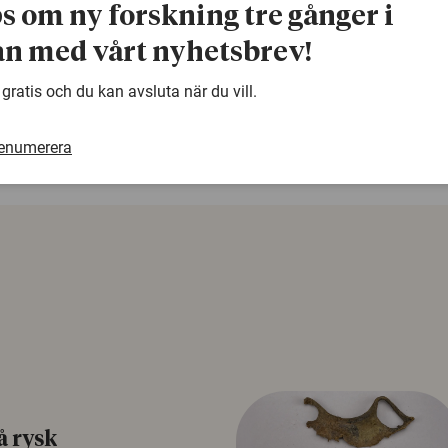
ps om ny forskning tre gånger i
n med vårt nyhetsbrev!
warning
Denna artikel är några år gammal och det kan finnas
 gratis och du kan avsluta när du vill.
samma ämne. Använd gärna vår sökfunktion!
renumerera
å rysk