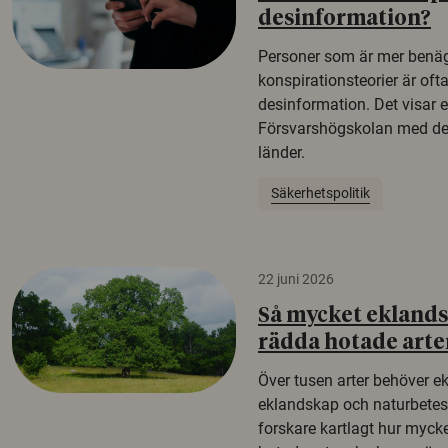
desinformation?
Personer som är mer benäg
konspirationsteorier är oft
desinformation. Det visar e
Försvarshögskolan med del
länder.
Säkerhetspolitik
22 juni 2026
Så mycket eklandsk
rädda hotade arte
Över tusen arter behöver e
eklandskap och naturbetesma
forskare kartlagt hur mycke