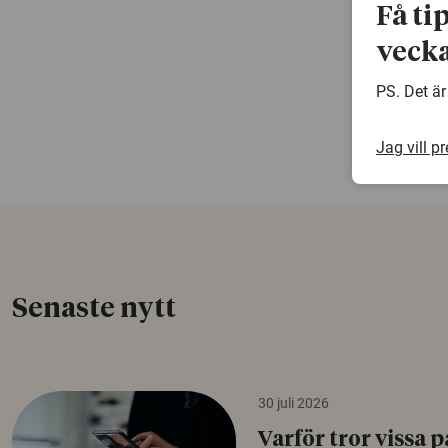
Få ti
vecka
PS. Det är
Jag vill p
Senaste nytt
30 juli 2026
Varför tror vissa p