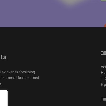
Til
eta
Ve
el av svensk forskning.
Ha
att komma i kontakt med
11
n.
E-
Til