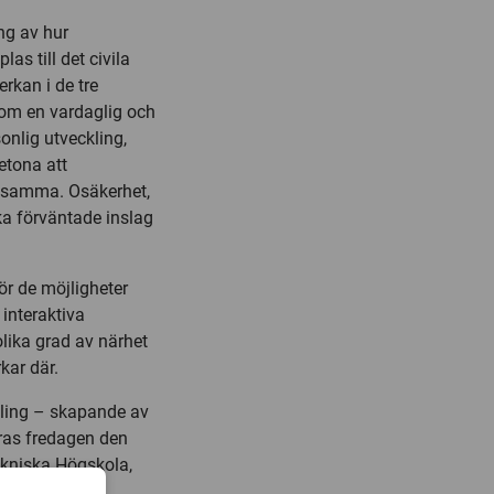
ng av hur
as till det civila
rkan i de tre
 som en vardaglig och
onlig utveckling,
etona att
ssamma. Osäkerhet,
ika förväntade inslag
ör de möjligheter
interaktiva
olika grad av närhet
kar där.
ling – skapande av
ras fredagen den
kniska Högskola,