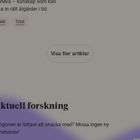
erleva – kunskap som kan
 in rätt åtgärder i tid.
ald
Träd
Visa fler artiklar
ktuell forskning
i ögonen är lättare att snacka med? Missa ingen ny
hetsbrev!