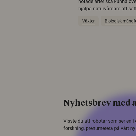
hotade arter ska kunna öv
hjälpa naturvårdare att sätta
Växter
Biologisk mångf
Nyhetsbrev med a
Visste du att robotar som ser en 
forskning, prenumerera på vårt ny