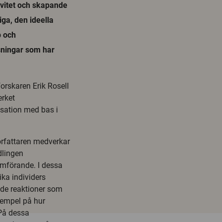
ivitet och skapande
iga, den ideella
p och
sningar som har
orskaren Erik Rosell
erket
isation med bas i
örfattaren medverkar
dlingen
nomförande. I dessa
ika individers
n de reaktioner som
xempel på hur
På dessa