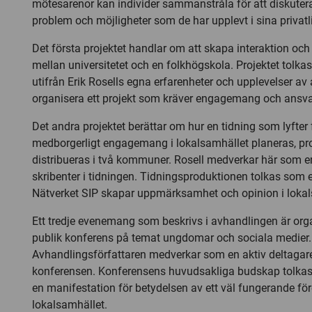
mötesarenor kan individer sammanstråla för att diskuter
problem och möjligheter som de har upplevt i sina privatli
Det första projektet handlar om att skapa interaktion oc
mellan universitetet och en folkhögskola. Projektet tolka
utifrån Erik Rosells egna erfarenheter och upplevelser av a
organisera ett projekt som kräver engagemang och ansv
Det andra projektet berättar om hur en tidning som lyfte
medborgerligt engagemang i lokalsamhället planeras, p
distribueras i två kommuner. Rosell medverkar här som 
skribenter i tidningen. Tidningsproduktionen tolkas som 
Nätverket SIP skapar uppmärksamhet och opinion i lokal
Ett tredje evenemang som beskrivs i avhandlingen är org
publik konferens på temat ungdomar och sociala medier.
Avhandlingsförfattaren medverkar som en aktiv deltagare
konferensen. Konferensens huvudsakliga budskap tolkas
en manifestation för betydelsen av ett väl fungerande för
lokalsamhället.