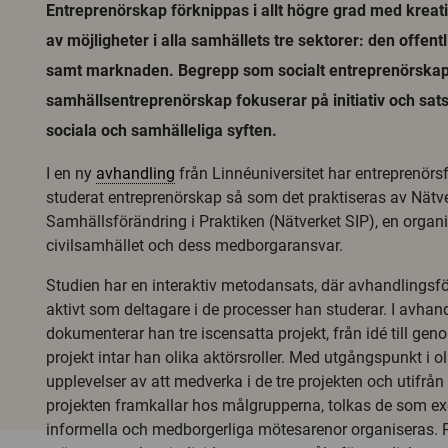
Entreprenörskap förknippas i allt högre grad med kreat
av möjligheter i alla samhällets tre sektorer: den offentl
samt marknaden. Begrepp som socialt entreprenörska
samhällsentreprenörskap fokuserar på initiativ och sat
sociala och samhälleliga syften.
I en ny
avhandling
från Linnéuniversitet har entreprenörsf
studerat entreprenörskap så som det praktiseras av Nätv
Samhällsförändring i Praktiken (Nätverket SIP), en organ
civilsamhället och dess medborgaransvar.
Studien har en interaktiv metodansats, där avhandlingsf
aktivt som deltagare i de processer han studerar. I avhan
dokumenterar han tre iscensatta projekt, från idé till ge
projekt intar han olika aktörsroller. Med utgångspunkt i ol
upplevelser av att medverka i de tre projekten och utifrå
projekten framkallar hos målgrupperna, tolkas de som e
informella och medborgerliga mötesarenor organiseras. 