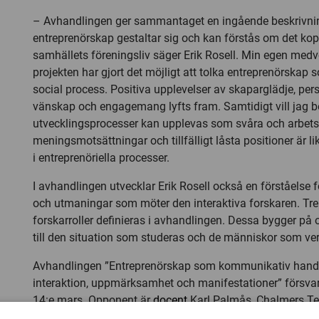
– Avhandlingen ger sammantaget en ingående beskrivni
entreprenörskap gestaltar sig och kan förstås om det koppl
samhällets föreningsliv säger Erik Rosell. Min egen medve
projekten har gjort det möjligt att tolka entreprenörskap
social process. Positiva upplevelser av skaparglädje, pers
vänskap och engagemang lyfts fram. Samtidigt vill jag b
utvecklingsprocesser kan upplevas som svåra och arbet
meningsmotsättningar och tillfälligt låsta positioner är l
i entreprenöriella processer.
I avhandlingen utvecklar Erik Rosell också en förståelse f
och utmaningar som möter den interaktiva forskaren. Tre 
forskarroller definieras i avhandlingen. Dessa bygger på 
till den situation som studeras och de människor som ver
Avhandlingen ”Entreprenörskap som kommunikativ hand
interaktion, uppmärksamhet och manifestationer” försva
14:e mars. Opponent är
docent
Karl Palmås, Chalmers Te
Göteborg.