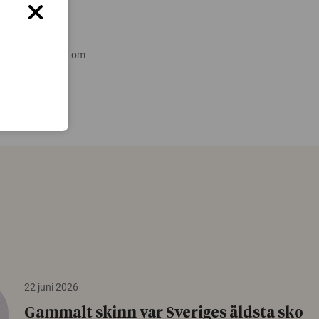
 nyare forskning om
22 juni 2026
Gammalt skinn var Sveriges äldsta sko