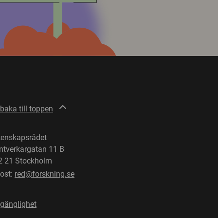
lbaka till toppen
tenskapsrådet
ntverkargatan 11 B
2 21 Stockholm
post:
red@forskning.se
lgänglighet