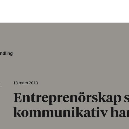
ndling
t
13 mars 2013
Entreprenörskap 
kommunikativ ha