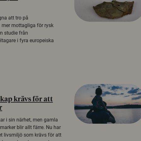
na att tro på
a mer mottagliga för rysk
n studie från
tagare i fyra europeiska
ap krävs för att
r
kar i sin närhet, men gamla
rker blir allt färre. Nu har
t livsmiljö som krävs för att