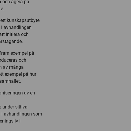
a och agera på
v.
h ett kunskapsutbyte
s i avhandlingen
tt initiera och
arstagande.
r fram exempel på
roduceras och
en av många
ett exempel på hur
samhället.
aniseringen av en
 under själva
 i avhandlingen som
eningsliv i