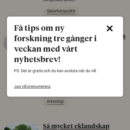
Säkerhetspolitik
Få tips om ny
Gammalt skinn var Sveriges
forskning tre gånger i
äldsta sko
veckan med vårt
22 juni 2026
nyhetsbrev!
Det som arkeologer länge trodde var en
PS. Det är gratis och du kan avsluta när du vill.
björnfäll visar sig vara delar av en 2000 år
gammal sko. Fyndet bär spår av romerskt
skomode och beskrivs som mycket ovanligt i
Jag vill prenumerera
Norden.
Arkeologi
Så mycket eklandskap