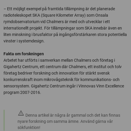
– Ett möjligt exempel på framtida tillämpning är det planerade
radioteleskopet SKA (Square Kilometer Array) som Onsala
rymdobservatorium vid Chalmers är med och utvecklar i ett
internationellt projekt. För tillämpningar som SKA innebär även en
liten minskning i brusfaktor på ingångsförstärkaren stora potentiella
vinster i systemdesign.
Fakta om forskningen
Arbetet har utförts i samverkan mellan Chalmers och företag i
Gigahertz Centrum, ett centrum där Chalmers, ett institut och tolv
företag bedriver forskning och innovation för stärkt svensk
konkurrenskraft inom mikrovågsteknik för kommunikations- och
sensorsystem. Gigahertz Centrum ingår i Vinnovas Vinn Excellence
program 2007-2016.
warning
Denna artikel är några år gammal och det kan finnas
nyare forskning om samma ämne. Använd gärna vår
sökfunktion!