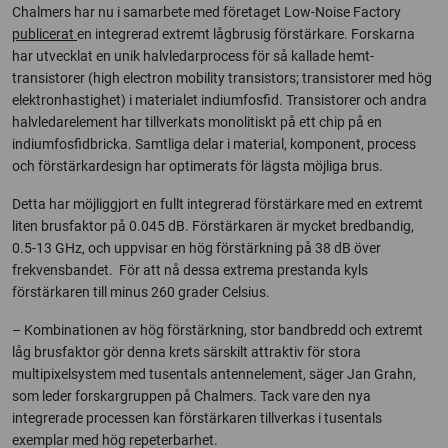
Chalmers har nu i samarbete med företaget Low-Noise Factory
publicerat
en integrerad extremt lågbrusig förstärkare. Forskarna
har utvecklat en unik halvledarprocess för så kallade hemt-
transistorer (high electron mobility transistors; transistorer med hög
elektronhastighet) i materialet indiumfosfid. Transistorer och andra
halvledarelement har tillverkats monolitiskt på ett chip på en
indiumfosfidbricka. Samtliga delar i material, komponent, process
och förstärkardesign har optimerats för lägsta möjliga brus.
Detta har möjliggjort en fullt integrerad förstärkare med en extremt
liten brusfaktor på 0.045 dB. Förstärkaren är mycket bredbandig,
0.5-13 GHz, och uppvisar en hög förstärkning på 38 dB över
frekvensbandet. För att nå dessa extrema prestanda kyls
förstärkaren till minus 260 grader Celsius.
– Kombinationen av hög förstärkning, stor bandbredd och extremt
låg brusfaktor gör denna krets särskilt attraktiv för stora
multipixelsystem med tusentals antennelement, säger Jan Grahn,
som leder forskargruppen på Chalmers. Tack vare den nya
integrerade processen kan förstärkaren tillverkas i tusentals
exemplar med hög repeterbarhet.