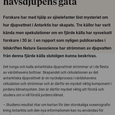
havsdjupens gåta
Forskare har med hjälp av sjöelefanter löst mysteriet om
hur djupvattnet i Antarktis har skapats. Tre källor har varit
kända men spekulationer om en fjärde källa har sysselsatt
forskare i 30 år. I en rapport som nyligen publicerades i
tidskriften Nature Geoscience har strömmen av djupvatten
från denna fjärde källa slutsligen kunna beskrivas.
Det tunga och kalla antarktiska djupvattnet strömmar ut i de flesta
av värdshavens bottnar. Skapandet och cirkulationen av det
antarktiska djupvattnet är en nyckelprocess i världshavens
cirkulation och strömmar och är därför en mycket viktig komponent i
jordens klimatsystem. Den är därför mycket viktig att förstå och
studera om vi vill förstå jordens klimat.
– Studiens resultat ritar om kartan för den storskaliga oceanografin
kring Antarktis och den nya informationen kan nu användas för