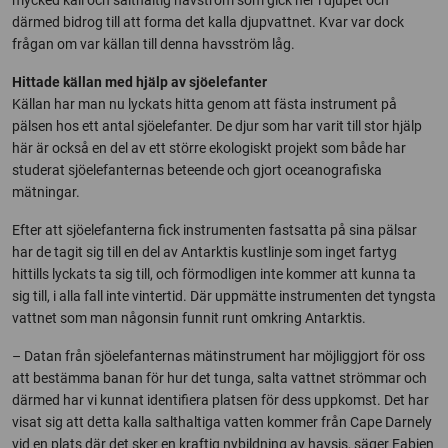
mycked kall och salthaltig havström som gick ner i djupet och
därmed bidrog till att forma det kalla djupvattnet. Kvar var dock
frågan om var källan till denna havsström låg.
Hittade källan med hjälp av sjöelefanter
Källan har man nu lyckats hitta genom att fästa instrument på
pälsen hos ett antal sjöelefanter. De djur som har varit till stor hjälp
här är också en del av ett större ekologiskt projekt som både har
studerat sjöelefanternas beteende och gjort oceanografiska
mätningar.
Efter att sjöelefanterna fick instrumenten fastsatta på sina pälsar
har de tagit sig till en del av Antarktis kustlinje som inget fartyg
hittills lyckats ta sig till, och förmodligen inte kommer att kunna ta
sig till, i alla fall inte vintertid. Där uppmätte instrumenten det tyngsta
vattnet som man någonsin funnit runt omkring Antarktis.
– Datan från sjöelefanternas mätinstrument har möjliggjort för oss
att bestämma banan för hur det tunga, salta vattnet strömmar och
därmed har vi kunnat identifiera platsen för dess uppkomst. Det har
visat sig att detta kalla salthaltiga vatten kommer från Cape Darnely
vid en plats där det sker en kraftig nybildning av havsis, säger Fabien