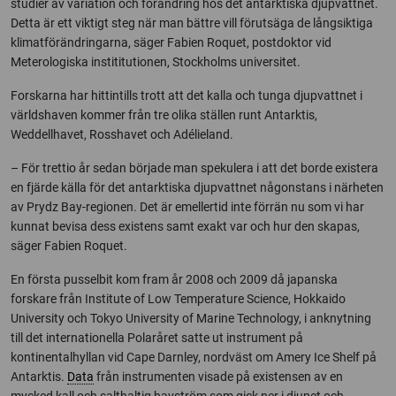
studier av variation och förändring hos det antarktiska djupvattnet.
Detta är ett viktigt steg när man bättre vill förutsäga de långsiktiga
klimatförändringarna, säger Fabien Roquet, postdoktor vid
Meterologiska instititutionen, Stockholms universitet.
Forskarna har hittintills trott att det kalla och tunga djupvattnet i
världshaven kommer från tre olika ställen runt Antarktis,
Weddellhavet, Rosshavet och Adélieland.
– För trettio år sedan började man spekulera i att det borde existera
en fjärde källa för det antarktiska djupvattnet någonstans i närheten
av Prydz Bay-regionen. Det är emellertid inte förrän nu som vi har
kunnat bevisa dess existens samt exakt var och hur den skapas,
säger Fabien Roquet.
En första pusselbit kom fram år 2008 och 2009 då japanska
forskare från Institute of Low Temperature Science, Hokkaido
University och Tokyo University of Marine Technology, i anknytning
till det internationella Polaråret satte ut instrument på
kontinentalhyllan vid Cape Darnley, nordväst om Amery Ice Shelf på
Antarktis.
Data
från instrumenten visade på existensen av en