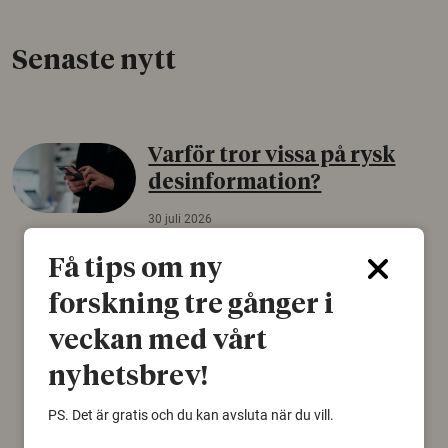
Senaste nytt
Varför tror vissa på rysk
desinformation?
30 juli 2026
Personer som är mer benägna att tro på
Få tips om ny
konspirationsteorier är ofta mer mottagliga
för rysk desinformation. Det visar en studie
forskning tre gånger i
från Försvarshögskolan med deltagare i fyra
veckan med vårt
europeiska länder.
nyhetsbrev!
Säkerhetspolitik
PS. Det är gratis och du kan avsluta när du vill.