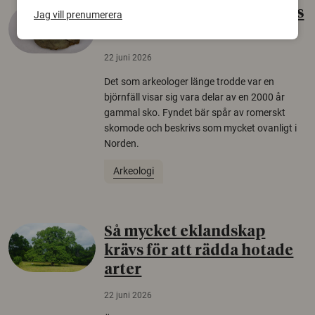
Gammalt skinn var Sveriges
Jag vill prenumerera
äldsta sko
22 juni 2026
Det som arkeologer länge trodde var en
björnfäll visar sig vara delar av en 2000 år
gammal sko. Fyndet bär spår av romerskt
skomode och beskrivs som mycket ovanligt i
Norden.
Arkeologi
Så mycket eklandskap
krävs för att rädda hotade
arter
22 juni 2026