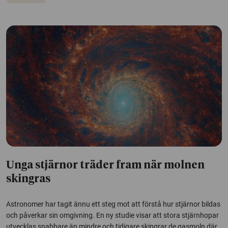
Unga stjärnor träder fram när molnen
skingras
Astronomer har tagit ännu ett steg mot att förstå hur stjärnor bildas
och påverkar sin omgivning. En ny studie visar att stora stjärnhopar
utvecklas snabbare än mindre och tidigare skingrar de gasmoln där