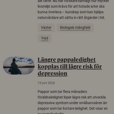
allt färre. Nu har forskare kartlagt hur mycket
livsmiljö som krävs för att hotade arter ska
kunna överleva – kunskap som kan hjälpa
naturvårdare att sätta in rätt åtgärder i tid.
Växter
Biologisk mångfald
Träd
Längre pappaledighet
kopplas till lägre risk för
depression
19 juni 2026
Pappor som tar flera månaders
föräldraledighet löper lägre risk att utveckla
depressiva symtom under småbarnsåren än
pappor som tar kortare ledighet. Det visar en