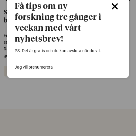
Få tips om ny
Stjärnstoft ändrar bilden av hur livets
forskning tre gånger i
byggstenar sprids
veckan med vårt
En studie som tittat närmare på jättestjärnan R Doradus visar att
nyhetsbrev!
stoftkornen runt stjärnan är för små för att driva kraftfulla vindar.
Resultatet utmanar bilden av hur livsnödvändiga atomer sprids
PS. Det är gratis och du kan avsluta när du vill.
genom vår galax.
Jag vill prenumerera
Rymden