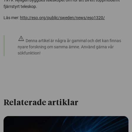
1979. Nyligen byggdes teleskopet om för att bli ett toppmodernt
fjärrstyrt teleskop.
Läs mer:
http://eso.org/public/sweden/news/eso1320/
warning
Denna artikel är några år gammal och det kan finnas
nyare forskning om samma ämne. Använd gärna vår
sökfunktion!
Relaterade artiklar