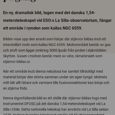
En ny, dramatisk bild, tagen med det danska 1,54-
metersteleskopet vid ESO:s La Silla-observatorium, fångar
ett område i rymden som kallas NGC 6559.
Bilden visar upp den anarki som härjar där stjärnor bildas inuti ett
interstellärt moln som kallas NGC 6559. Molnområdet består av gas
och stoft som ligger omkring 5000 ljusår från jorden i stjärnbilden
Skytten. Gasen i molnen består mest av väte, råmaterialet som
stjärnor bildas ur.
När ett område inuti denna nebulosa har samlat tillräckligt med
material börjar den störta samman under sin egen tyngd. Molnets
mitt blir allt tätare och varmare tills fusionsreaktioner kan börja och
en stjärna föds.
Denna iögonfallande bild av ett ställe där stjärnor bildas togs med
instrumentet DFOSC på det danska 1,54-metersteleskopet vid La
Silla i Chile. Detta nationella teleskop har använts vid La Silla sedan