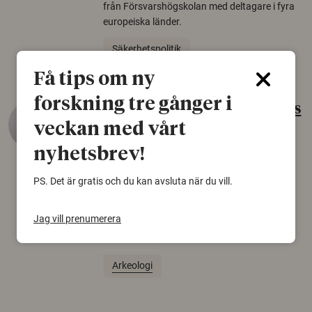
från Försvarshögskolan med deltagare i fyra
europeiska länder.
Säkerhetspolitik
Få tips om ny
forskning tre gånger i
Gammalt skinn var Sveriges
veckan med vårt
äldsta sko
nyhetsbrev!
22 juni 2026
Det som arkeologer länge trodde var en
PS. Det är gratis och du kan avsluta när du vill.
björnfäll visar sig vara delar av en 2000 år
gammal sko. Fyndet bär spår av romerskt
Jag vill prenumerera
skomode och beskrivs som mycket ovanligt i
Norden.
Arkeologi