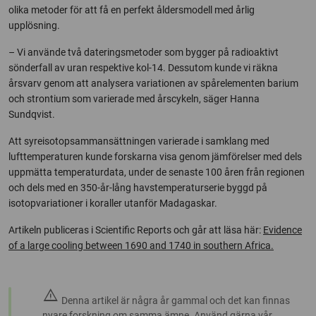
olika metoder för att få en perfekt åldersmodell med årlig
upplösning.
– Vi använde två dateringsmetoder som bygger på radioaktivt
sönderfall av uran respektive kol-14. Dessutom kunde vi räkna
årsvarv genom att analysera variationen av spårelementen barium
och strontium som varierade med årscykeln, säger Hanna
Sundqvist.
Att syreisotopsammansättningen varierade i samklang med
lufttemperaturen kunde forskarna visa genom jämförelser med dels
uppmätta temperaturdata, under de senaste 100 åren från regionen
och dels med en 350-år-lång havstemperaturserie byggd på
isotopvariationer i koraller utanför Madagaskar.
Artikeln publiceras i Scientific Reports och går att läsa här:
Evidence
of a large cooling between 1690 and 1740 in southern Africa.
warning
Denna artikel är några år gammal och det kan finnas
nyare forskning om samma ämne. Använd gärna vår