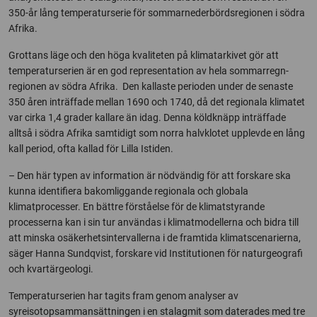
350-år lång temperaturserie för sommarnederbördsregionen i södra
Afrika.
Grottans läge och den höga kvaliteten på klimatarkivet gör att
temperaturserien är en god representation av hela sommarregn-
regionen av södra Afrika. Den kallaste perioden under de senaste
350 åren inträffade mellan 1690 och 1740, då det regionala klimatet
var cirka 1,4 grader kallare än idag. Denna köldknäpp inträffade
alltså i södra Afrika samtidigt som norra halvklotet upplevde en lång
kall period, ofta kallad för Lilla Istiden.
– Den här typen av information är nödvändig för att forskare ska
kunna identifiera bakomliggande regionala och globala
klimatprocesser. En bättre förståelse för de klimatstyrande
processerna kan i sin tur användas i klimatmodellerna och bidra till
att minska osäkerhetsintervallerna i de framtida klimatscenarierna,
säger Hanna Sundqvist, forskare vid Institutionen för naturgeografi
och kvartärgeologi.
Temperaturserien har tagits fram genom analyser av
syreisotopsammansättningen i en stalagmit som daterades med tre