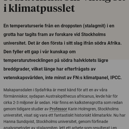
i klimatpusslet
En temperaturserie från en droppsten (stalagmit) i en
grotta har tagits fram av forskare vid Stockholms
universitet. Det är den första i sitt slag ifrån södra Afrika.
Den fyller ett gap i vår kunskap om
temperaturutvecklingen på södra halvklotets lägre
breddgrader, vilket länge har efterfrågats av
vetenskapsvärlden, inte minst av FN:s klimatpanel, IPCC.
Makapansdalen i Sydafrika är mest känd för att en av våra
förmänniskor, sydapan Australopithecus africanus, levde här för
cirka 2-3 miljoner år sedan. Här finns en kalkstensgrotta som redan
genom tidigare studier av
Professor
Karin Holmgren, Stockholms
universitet, visat sig vara ett fantastiskt historiskt klimatarkiv. Nu har
Hanna Sundqvist, Stockholms universitet, genom förfinade
analysmetoder av stalagmiten, lett ett arbete som resulterat i en