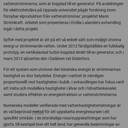
vattenströmmarna, som är kopplad till en generator. På avdelningen
för elektricitetslära på Uppsala universitet pågår forskning inom
förnybar elproduktion från vattenströmmar: projektet Marin
Strömkraft. Arbetet som presenteras i Emilia Lalanders avhandling
ingår i detta projekt.
Syftet med projektet är att på ett så enkelt sätt som möjligt utvinna
energi ur strömmande vatten. Under 2012 färdigställdes en fullskalig
prototyp, en vertikalaxlad turbin kopplad direkt till en generator, och i
mars 2013 sjösattes den i Dalälven vid Söderfors.
För ett system som utvinner den kinetiska energin är strömmarnas
hastighet av stor betydelse. Energin i vattnet är nämligen
proportionellt mot hastigheten i kubik. I avhandlingen har fokus varit
att mäta och modellera hastigheter i älvar och i tidvattenkanaler,
samt studera effekten av energiextraktion ur vattenströmmarna.
Numeriska modeller verifierade med vattenhastighetsmätningar är
en väl beprövad
metod
för att uppskatta energiresursen i ett
specifikt område. I de storskaliga resursuppskattningar som har
gjorts, till exempel över ett helt land, har generella beskrivningar av