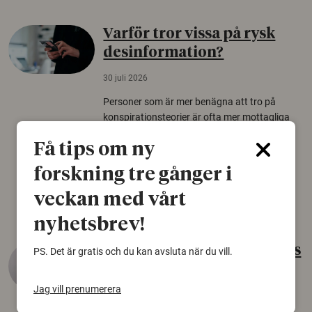
Varför tror vissa på rysk
desinformation?
30 juli 2026
Personer som är mer benägna att tro på
konspirationsteorier är ofta mer mottagliga
för rysk desinformation. Det visar en studie
Få tips om ny
från Försvarshögskolan med deltagare i fyra
europeiska länder.
forskning tre gånger i
Säkerhetspolitik
veckan med vårt
nyhetsbrev!
Gammalt skinn var Sveriges
PS. Det är gratis och du kan avsluta när du vill.
äldsta sko
Jag vill prenumerera
22 juni 2026