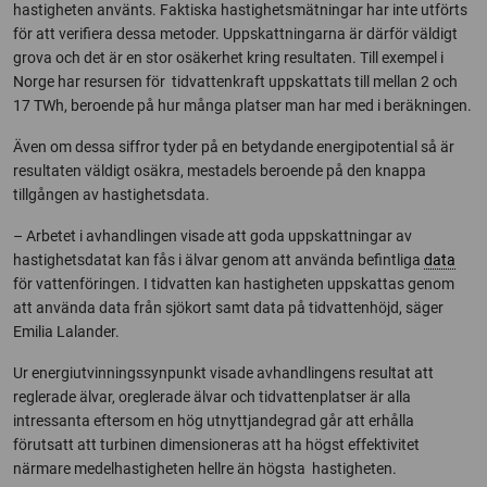
hastigheten använts. Faktiska hastighetsmätningar har inte utförts
för att verifiera dessa metoder. Uppskattningarna är därför väldigt
grova och det är en stor osäkerhet kring resultaten. Till exempel i
Norge har resursen för tidvattenkraft uppskattats till mellan 2 och
17 TWh, beroende på hur många platser man har med i beräkningen.
Även om dessa siffror tyder på en betydande energipotential så är
resultaten väldigt osäkra, mestadels beroende på den knappa
tillgången av hastighetsdata.
– Arbetet i avhandlingen visade att goda uppskattningar av
hastighetsdatat kan fås i älvar genom att använda befintliga
data
för vattenföringen. I tidvatten kan hastigheten uppskattas genom
att använda data från sjökort samt data på tidvattenhöjd, säger
Emilia Lalander.
Ur energiutvinningssynpunkt visade avhandlingens resultat att
reglerade älvar, oreglerade älvar och tidvattenplatser är alla
intressanta eftersom en hög utnyttjandegrad går att erhålla
förutsatt att turbinen dimensioneras att ha högst effektivitet
närmare medelhastigheten hellre än högsta hastigheten.