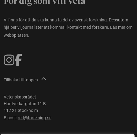
För dig som vill veta
Vi finns för att du ska kunna ta del av svensk forskning. Dessutom
hjälper vi journalister att komma i kontakt med forskare.
Läs mer om
webbplatsen.
Tillbaka till toppen
Vetenskapsrådet
Hantverkargatan 11 B
112 21 Stockholm
E-post:
red@forskning.se
Tillgänglighet