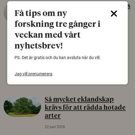
Gammalt skinn var Sveriges
Få tips om ny
äldsta sko
forskning tre gånger i
22 juni 2026
veckan med vårt
Det som arkeologer länge trodde var en
björnfäll visar sig vara delar av en 2000 år
nyhetsbrev!
gammal sko. Fyndet bär spår av romerskt
skomode och beskrivs som mycket ovanligt i
PS. Det är gratis och du kan avsluta när du vill.
Norden.
Arkeologi
Jag vill prenumerera
Så mycket eklandskap
krävs för att rädda hotade
arter
22 juni 2026