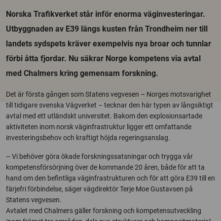
Norska Trafikverket står inför enorma väginvesteringar.
Utbyggnaden av E39 längs kusten från Trondheim ner till
landets sydspets kräver exempelvis nya broar och tunnlar
förbi åtta fjordar. Nu säkrar Norge kompetens via avtal
med Chalmers kring gemensam forskning.
Det är första gången som Statens vegvesen – Norges motsvarighet
till tidigare svenska Vägverket – tecknar den här typen av långsiktigt
avtal med ett utländskt universitet. Bakom den explosionsartade
aktiviteten inom norsk väginfrastruktur ligger ett omfattande
investeringsbehov och kraftigt höjda regeringsanslag.
– Vi behöver göra ökade forskningssatsningar och trygga vår
kompetensförsörjning över de kommande 20 åren, både för att ta
hand om den befintliga väginfrastrukturen och för att göra E39 till en
färjefri förbindelse, säger vägdirektör Terje Moe Gustavsen på
Statens vegvesen.
Avtalet med Chalmers gäller forskning och kompetensutveckling