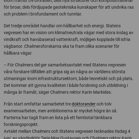
inom främst tre områden, dels nya strukturer och kompositmaterial
för broar, dels fördjupade geotekniska kunskaper för att undvika ras
och problem i brofundament och tunnlar.
Det tredje området handlar om hållbarhet och energi. Statens
vegvesen har en vision om klimatneutrala vägar med stora inslag av
vindkraft och havsbaserad vattenkraft, möjligen kopplade till isfria
vägbanor. Chalmersforskarna ska ta fram olika scenarier för
hållbara vägar.
– För Chalmers del ger samarbetsavtalet med Statens vegvesen
våra forskare tillfällen att gripa sig an några av världens största
utmaningar inom infrastruktursektorn, både teoretiskt och på plats.
Det kommer att gynna kvaliteten i både forskning och utbildning i
många år framåt, säger Chalmers rektor Karin Markides.
Från start omfattar samarbetet tre
doktorander
och tolv
examensarbeten, men ambitionerna är mycket högre än så.
Parterna har tagit fram en lista på ett femtiotal tänkbara
forskningsprojekt.
Avtalet mellan Chalmers och Statens vegvesen tecknades tisdag 4
juni, av vägdirektör Terje Moe Gustavsen och Chalmers rektor Karin