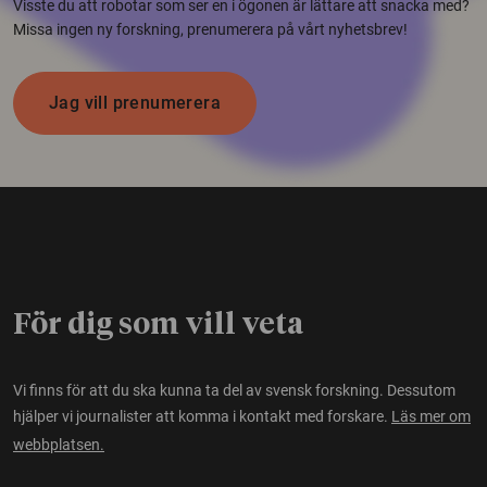
Visste du att robotar som ser en i ögonen är lättare att snacka med?
Missa ingen ny forskning, prenumerera på vårt nyhetsbrev!
Jag vill prenumerera
För dig som vill veta
Vi finns för att du ska kunna ta del av svensk forskning. Dessutom
hjälper vi journalister att komma i kontakt med forskare.
Läs mer om
webbplatsen.