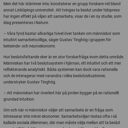
Men det här stämmer inte, konstaterar en grupp forskare vid bland
annat Linköpings universitet. Att tvingas ta beslut under tidspress
har ingen effekt på viljan att samarbeta, visar de i en ny studie, som
idag presenteras i Nature.
– Våra fynd kastar allvarliga tvivel över tanken om människor som
intuitivt samarbetsvilliga, säger Gustav Tinghög i gruppen för
beteende- och neuroekonomi.
Hur beslutsfattande sker är en stor forskarfråga inom detta område.
Människan har två beslutssystem i hjärnan, ett intuitivt och ett mer
reflekterande analytiskt. Båda systemen kan dock vara rationella
och de interagerar med varandra i olika beslutssituationer,
understryker Gustav Tinghög.
– Att människan har överlevt här på jorden bygger på en rationellt
grundad intuition.
Om och när vi människor väljer att samarbeta är en fråga som
intresserar inte minst ekonomer. Samarbetsviljan testas ofta i så
kallade sociala dilemman, där man måste välja mellan att ta beslut