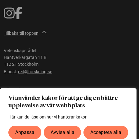
Tillbaka till toppen
Vetenskapsrådet
Hantverkargatan 11 B
112 21 Stockholm
E-post:
red@forskning.se
Tillgänglighet
Vi använder kakor för att ge dig en bättre
upplevelse av vår webbplats
Ett initiativ av
Vetenskapsrådet
Här kan du läsa om hur vi hanterar kakor
Anpassa
Avvisa alla
Acceptera alla