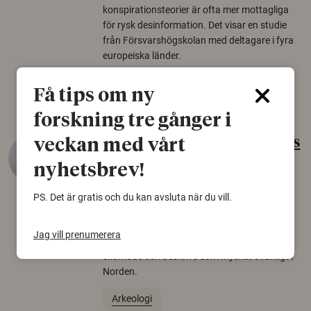
konspirationsteorier är ofta mer mottagliga
för rysk desinformation. Det visar en studie
från Försvarshögskolan med deltagare i fyra
europeiska länder.
Säkerhetspolitik
Få tips om ny
forskning tre gånger i
Gammalt skinn var Sveriges
veckan med vårt
äldsta sko
nyhetsbrev!
22 juni 2026
PS. Det är gratis och du kan avsluta när du vill.
Det som arkeologer länge trodde var en
björnfäll visar sig vara delar av en 2000 år
Jag vill prenumerera
gammal sko. Fyndet bär spår av romerskt
skomode och beskrivs som mycket ovanligt i
Norden.
Arkeologi