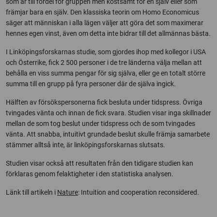
som är till fördel för gruppen men kostsamt för en själv eller som
främjar bara en själv. Den klassiska teorin om Homo Economicus
säger att människan i alla lägen väljer att göra det som maximerar
hennes egen vinst, även om detta inte bidrar till det allmännas bästa.
I Linköpingsforskarnas studie, som gjordes ihop med kollegor i USA
och Österrike, fick 2 500 personer i de tre länderna välja mellan att
behålla en viss summa pengar för sig själva, eller ge en totalt större
summa till en grupp på fyra personer där de själva ingick.
Hälften av försökspersonerna fick besluta under tidspress. Övriga
tvingades vänta och innan de fick svara. Studien visar inga skillnader
mellan de som tog beslut under tidspress och de som tvingades
vänta. Att snabba, intuitivt grundade beslut skulle främja samarbete
stämmer alltså inte, är linköpingsforskarnas slutsats.
Studien visar också att resultaten från den tidigare studien kan
förklaras genom felaktigheter i den statistiska analysen.
Länk till artikeln i
Nature
: Intuition and cooperation reconsidered.