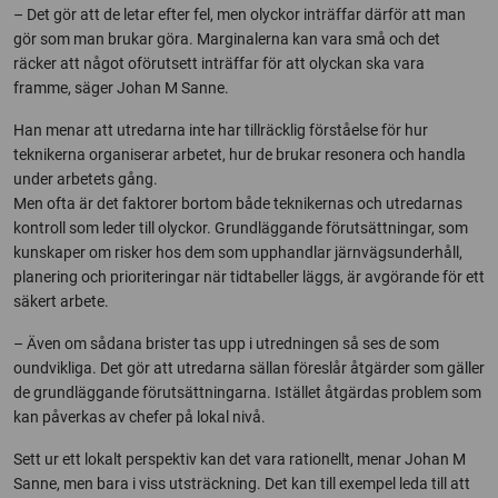
– Det gör att de letar efter fel, men olyckor inträffar därför att man
gör som man brukar göra. Marginalerna kan vara små och det
räcker att något oförutsett inträffar för att olyckan ska vara
framme, säger Johan M Sanne.
Han menar att utredarna inte har tillräcklig förståelse för hur
teknikerna organiserar arbetet, hur de brukar resonera och handla
under arbetets gång.
Men ofta är det faktorer bortom både teknikernas och utredarnas
kontroll som leder till olyckor. Grundläggande förutsättningar, som
kunskaper om risker hos dem som upphandlar järnvägsunderhåll,
planering och prioriteringar när tidtabeller läggs, är avgörande för ett
säkert arbete.
– Även om sådana brister tas upp i utredningen så ses de som
oundvikliga. Det gör att utredarna sällan föreslår åtgärder som gäller
de grundläggande förutsättningarna. Istället åtgärdas problem som
kan påverkas av chefer på lokal nivå.
Sett ur ett lokalt perspektiv kan det vara rationellt, menar Johan M
Sanne, men bara i viss utsträckning. Det kan till exempel leda till att