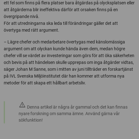
ett fel som finns på flera platser bara åtgärdas på olycksplatsen eller
att åtgärderna blir ineffektiva därför att orsaken finns på en
övergripande nivå.
För att utredningarna ska leda till förändringar gäller det att
övertyga med rätt argument.
– Lägre chefer och medarbetare övertygas med känslomässiga
argument om att olyckan kunde hända även dem, medan högre
chefer vill se värdet av investeringar som görs för att öka säkerheten
och bevis på att händelsen skulle upprepas om inga åtgärder vidtas,
säger Johan M Sanne, som i mitten av juni tillträder en forskartjänst
på IVL Svenska Miljöinstitutet där han kommer att utforma nya
metoder för att skapa ett hållbart arbetsliv.
warning
Denna artikel är några år gammal och det kan finnas
nyare forskning om samma ämne. Använd gärna vår
sökfunktion!