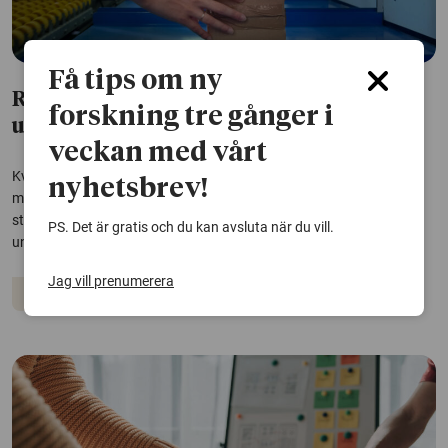
Få tips om ny
Risk för belastningsskador hos kvinnor
forskning tre gånger i
underskattas
veckan med vårt
Kvinnor måste ta i hårdare än män för att göra samma jobb – men
nyhetsbrev!
märker det inte själva. Det gör att risken för belastningsskador blir
större, särskilt i yrken där händerna används mycket. Skaderisken
PS. Det är gratis och du kan avsluta när du vill.
underskattas dock vid vanlig bedömning genom självskattning.
Jag vill prenumerera
Arbetsmiljö
Arbetsliv