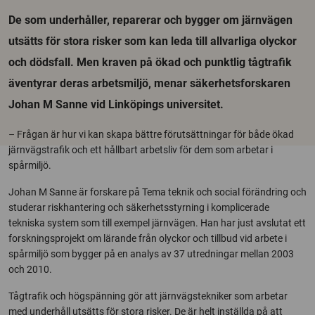
De som underhåller, reparerar och bygger om järnvägen
utsätts för stora risker som kan leda till allvarliga olyckor
och dödsfall. Men kraven på ökad och punktlig tågtrafik
äventyrar deras arbetsmiljö, menar säkerhetsforskaren
Johan M Sanne vid Linköpings universitet.
– Frågan är hur vi kan skapa bättre förutsättningar för både ökad
järnvägstrafik och ett hållbart arbetsliv för dem som arbetar i
spårmiljö.
Johan M Sanne är forskare på Tema teknik och social förändring och
studerar riskhantering och säkerhetsstyrning i komplicerade
tekniska system som till exempel järnvägen. Han har just avslutat ett
forskningsprojekt om lärande från olyckor och tillbud vid arbete i
spårmiljö som bygger på en analys av 37 utredningar mellan 2003
och 2010.
Tågtrafik och högspänning gör att järnvägstekniker som arbetar
med underhåll utsätts för stora risker. De är helt inställda på att