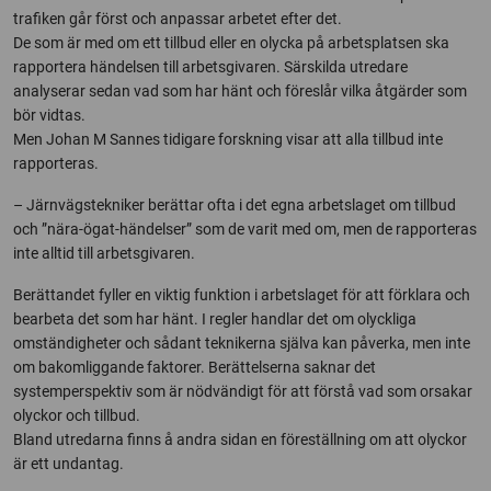
trafiken går först och anpassar arbetet efter det.
De som är med om ett tillbud eller en olycka på arbetsplatsen ska
rapportera händelsen till arbetsgivaren. Särskilda utredare
analyserar sedan vad som har hänt och föreslår vilka åtgärder som
bör vidtas.
Men Johan M Sannes tidigare forskning visar att alla tillbud inte
rapporteras.
– Järnvägstekniker berättar ofta i det egna arbetslaget om tillbud
och ”nära-ögat-händelser” som de varit med om, men de rapporteras
inte alltid till arbetsgivaren.
Berättandet fyller en viktig funktion i arbetslaget för att förklara och
bearbeta det som har hänt. I regler handlar det om olyckliga
omständigheter och sådant teknikerna själva kan påverka, men inte
om bakomliggande faktorer. Berättelserna saknar det
systemperspektiv som är nödvändigt för att förstå vad som orsakar
olyckor och tillbud.
Bland utredarna finns å andra sidan en föreställning om att olyckor
är ett undantag.