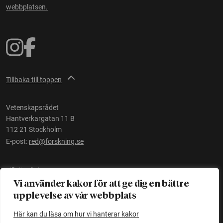
webbplatsen.
Tillbaka till toppen
Vetenskapsrådet
Hantverkargatan 11 B
112 21 Stockholm
E-post:
red@forskning.se
Tillgänglighet
Vi använder kakor för att ge dig en bättre
upplevelse av vår webbplats
Ett initiativ av
Vetenskapsrådet
Här kan du läsa om hur vi hanterar kakor