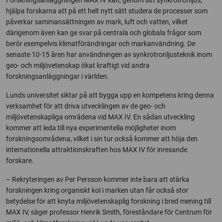
Forskningsanläggningen MAX IV kan, genom sitt synkrotronljus,
hjälpa forskarna att på ett helt nytt sätt studera de processer som
påverkar sammansättningen av mark, luft och vatten, vilket
därigenom även kan ge svar på centrala och globala frågor som
berör exempelvis klimatförändringar och markanvändning. De
senaste 10-15 åren har användningen av synkrotronljusteknik inom
geo- och miljövetenskap ökat kraftigt vid andra
forskningsanläggningar i världen.
Lunds universitet siktar på att bygga upp en kompetens kring denna
verksamhet för att driva utvecklingen av de geo- och
miljövetenskapliga områdena vid MAX IV. En sådan utveckling
kommer att leda till nya experimentella möjligheter inom
forskningsområdena, vilket i sin tur också kommer att höja den
internationella attraktionskraften hos MAX IV för inresande
forskare.
– Rekryteringen av Per Persson kommer inte bara att stärka
forskningen kring organiskt kol i marken utan får också stor
betydelse för att knyta miljövetenskaplig forskning i bred mening till
MAX IV, säger professor Henrik Smith, föreståndare för Centrum för