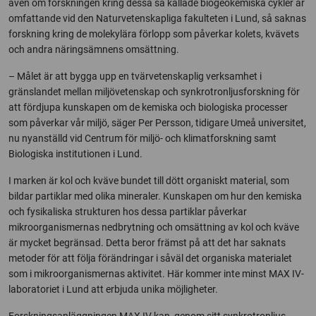
även om forskningen kring dessa så kallade biogeokemiska cykler är
omfattande vid den Naturvetenskapliga fakulteten i Lund, så saknas
forskning kring de molekylära förlopp som påverkar kolets, kvävets
och andra näringsämnens omsättning.
– Målet är att bygga upp en tvärvetenskaplig verksamhet i
gränslandet mellan miljövetenskap och synkrotronljusforskning för
att fördjupa kunskapen om de kemiska och biologiska processer
som påverkar vår miljö, säger Per Persson, tidigare Umeå universitet,
nu nyanställd vid Centrum för miljö- och klimatforskning samt
Biologiska institutionen i Lund.
I marken är kol och kväve bundet till dött organiskt material, som
bildar partiklar med olika mineraler. Kunskapen om hur den kemiska
och fysikaliska strukturen hos dessa partiklar påverkar
mikroorganismernas nedbrytning och omsättning av kol och kväve
är mycket begränsad. Detta beror främst på att det har saknats
metoder för att följa förändringar i såväl det organiska materialet
som i mikroorganismernas aktivitet. Här kommer inte minst MAX IV-
laboratoriet i Lund att erbjuda unika möjligheter.