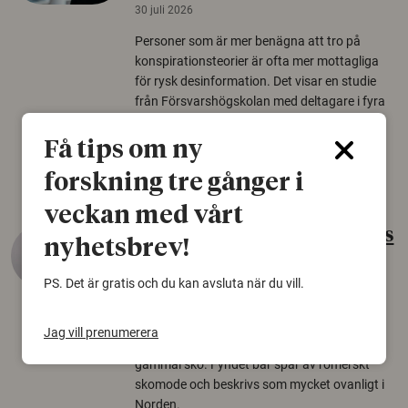
30 juli 2026
Personer som är mer benägna att tro på
konspirationsteorier är ofta mer mottagliga
för rysk desinformation. Det visar en studie
från Försvarshögskolan med deltagare i fyra
europeiska länder.
Få tips om ny
Säkerhetspolitik
forskning tre gånger i
veckan med vårt
Gammalt skinn var Sveriges
nyhetsbrev!
äldsta sko
PS. Det är gratis och du kan avsluta när du vill.
22 juni 2026
Det som arkeologer länge trodde var en
Jag vill prenumerera
björnfäll visar sig vara delar av en 2000 år
gammal sko. Fyndet bär spår av romerskt
skomode och beskrivs som mycket ovanligt i
Norden.