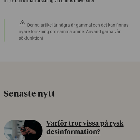
miljö- och klimatforskning vid Lunds universitet.
warning
Denna artikel är några år gammal och det kan finnas
nyare forskning om samma ämne. Använd gärna vår
sökfunktion!
Senaste nytt
Varför tror vissa på rysk
desinformation?