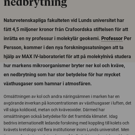
nedbrytning
Naturvetenskapliga fakulteten vid Lunds universitet har
fått 4,5 miljoner kronor från Crafoordska stiftelsen för att
inrätta en ny professur i molekylär geokemi.
Professor
Per
Persson, kommer i den nya forskningssatsningen att ta
hjälp av MAX IV-laboratoriet för att på molekylnivå studera
hur markens mikroorganismer bryter ner kol och kväve,
en nedbrytning som har stor betydelse för hur mycket
växthusgaser som hamnar i atmosfären.
Omsättningen av kol och andra näringsämnen i marken har en
avgörande inverkan på koncentrationen av växthusgaser i luften, det
vill säga koldioxid, metan och kväveoxider. Därmed har
omsättningen också betydelse för det framtida klimatet. Idag
bedrivs internationellt ledande forskning med koppling till kolets och
kvävets kretslopp vid flera institutioner inom Lunds universitet. Men