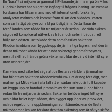
En “bara” två miljoner år gammal BIF-liknande järnmalm på ön Milos
i Egeiska havet har nu gett en ingång till frågans lösning. De svenska
forskarna har tillsammans med ett internationellt forskarlag
analyserat malmen och kommit fram till att den bildades i vatten
som var fattigt på syre och rikt på lösligt järn. Detta liknar de
förhållanden som rådde för tre miljarder år sedan. I de röda skikten
såg de ett komplicerat nätverk av trådar och celler inbäddat i ett
hölje av blodsten. De tolkade detta som fossil av bakterien
Rhodomicrobium som byggde upp de järnhaltiga lagren. I nutiden är
dessa mikrober kända för att binda solenergi genom fotosyntes,
men till skillnad från de gröna växterna bildar de därvid inte fritt syre
utan oxiderar järn.
Kan vi nu med säkerhet säga att de flesta av världens järnmalmer
har bildats av bakterien Rhodomicrobium? Det är nog för tidigt, men
malmen på Milos visar i alla fall att en sådan mikrob är fullt kapabel
att bygga upp en bandad järnmalm av den sort som kunde bildas
redan för tre miljarder år sedan. Bakterien behöver inget fritt syre
och bildar heller inget sådant, den bygger upp lager av järnoxider,
och de regelbundna uppblomningar som kännetecknar de flesta
mikrobsamhällen kan förklara den täta skiktning som är så typisk för