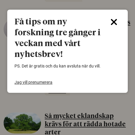
Få tips om ny
Gammalt skinn var Sveriges
äldsta sko
forskning tre gånger i
22 juni 2026
veckan med vårt
Det som arkeologer länge trodde var en
nyhetsbrev!
björnfäll visar sig vara delar av en 2000 år
gammal sko. Fyndet bär spår av romerskt
PS. Det är gratis och du kan avsluta när du vill.
skomode och beskrivs som mycket ovanligt i
Norden.
Jag vill prenumerera
Arkeologi
Så mycket eklandskap
krävs för att rädda hotade
arter