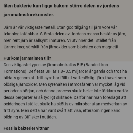
liten bakterie kan ligga bakom större delen av jordens
järnmalmsförekomster.
Järn är vår viktigaste metall. Utan god tillgång till järn vore vår
teknologi otänkbar. Största delen av Jordens massa består av järn,
men rent järn är sällsynt i naturen. Vi utvinner det i stället från
järnmalmer, särskilt från järnoxider som blodsten och magnetit.
Hur kom järnmalmen till?
Den viktigaste typen av järnmalm kallas BIF (Banded Iron
Formations). De flesta BIF är 1,8–3,5 miljarder år gamla och tros ha
bildats genom att fritt syre har fällt ut vattenlösligt järn i havet som
olösliga järnoxider. Men syrehalten i atmosfären var mycket låg vid
periodens början, och denna process skulle heller inte förklara varför
dessa bergarter är så tydligt skiktade. Därför har man föreslagit att
oxideringen i stället skulle ha skötts av mikrober utan medverkan av
fritt syre. Men detta har varit svårt att visa, eftersom ingen känd
bildning av BIF sker i nutiden.
Fossila bakterier vittnar