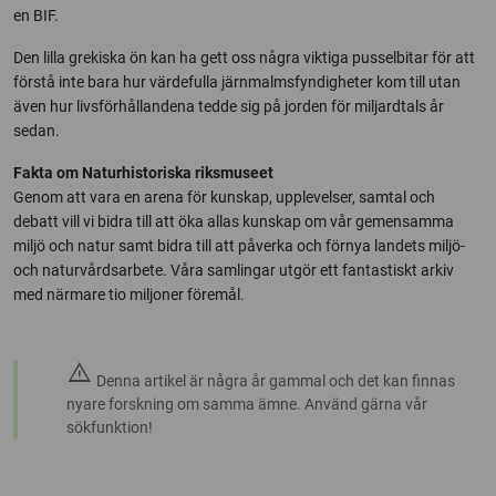
en BIF.
Den lilla grekiska ön kan ha gett oss några viktiga pusselbitar för att
förstå inte bara hur värdefulla järnmalmsfyndigheter kom till utan
även hur livsförhållandena tedde sig på jorden för miljardtals år
sedan.
Fakta om Naturhistoriska riksmuseet
Genom att vara en arena för kunskap, upplevelser, samtal och
debatt vill vi bidra till att öka allas kunskap om vår gemensamma
miljö och natur samt bidra till att påverka och förnya landets miljö-
och naturvårdsarbete. Våra samlingar utgör ett fantastiskt arkiv
med närmare tio miljoner föremål.
warning
Denna artikel är några år gammal och det kan finnas
nyare forskning om samma ämne. Använd gärna vår
sökfunktion!