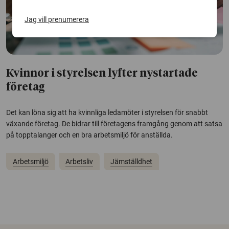
Jag vill prenumerera
Kvinnor i styrelsen lyfter nystartade
företag
Det kan löna sig att ha kvinnliga ledamöter i styrelsen för snabbt
växande företag. De bidrar till företagens framgång genom att satsa
på topptalanger och en bra arbetsmiljö för anställda.
Arbetsmiljö
Arbetsliv
Jämställdhet