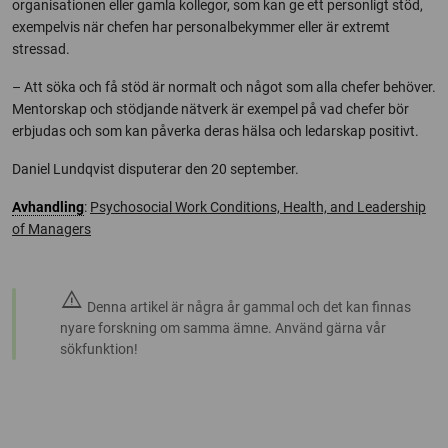
organisationen eller gamla kollegor, som kan ge ett personligt stöd,
exempelvis när chefen har personalbekymmer eller är extremt
stressad.
– Att söka och få stöd är normalt och något som alla chefer behöver.
Mentorskap och stödjande nätverk är exempel på vad chefer bör
erbjudas och som kan påverka deras hälsa och ledarskap positivt.
Daniel Lundqvist disputerar den 20 september.
Avhandling
:
Psychosocial Work Conditions, Health, and Leadership
of Managers
warning
Denna artikel är några år gammal och det kan finnas
nyare forskning om samma ämne. Använd gärna vår
sökfunktion!