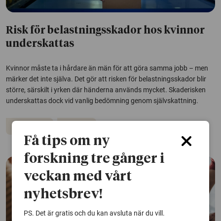
Risk för belastningsskador hos kvinnor
underskattas
Kvinnor måste ta i hårdare än män för att göra samma jobb – men
märker det inte själva. Det gör att risken för belastningsskador blir
större, särskilt i yrken där händerna används mycket. Skaderisken
underskattas dock vid vanlig bedömning genom självskattning.
Arbetsmiljö
Arbetsliv
Få tips om ny
forskning tre gånger i
veckan med vårt
nyhetsbrev!
PS. Det är gratis och du kan avsluta när du vill.