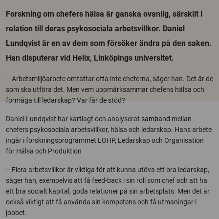
Forskning om chefers hälsa är ganska ovanlig, särskilt i
relation till deras psykosociala arbetsvillkor. Daniel
Lundqvist är en av dem som försöker ändra på den saken.
Han disputerar vid Helix, Linköpings universitet.
– Arbetsmiljöarbete omfattar ofta inte cheferna, säger han. Det är de
som ska utföra det. Men vem uppmärksammar chefens hälsa och
förmåga till ledarskap? Var får de stöd?
Daniel Lundqvist har kartlagt och analyserat
samband
mellan
chefers psykosociala arbetsvillkor, hälsa och ledarskap. Hans arbete
ingår i forskningsprogrammet LOHP, Ledarskap och Organisation
för Hälsa och Produktion
– Flera arbetsvillkor är viktiga för att kunna utöva ett bra ledarskap,
säger han, exempelvis att få feed-back i sin roll som chef och att ha
ett bra socialt kapital, goda relationer på sin arbetsplats. Men det är
också viktigt att få använda sin kompetens och få utmaningar i
jobbet.