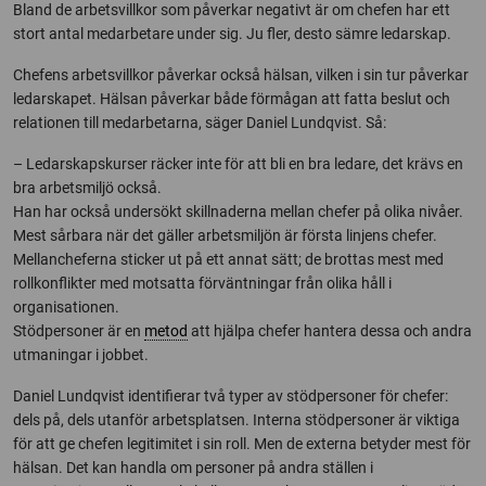
Bland de arbetsvillkor som påverkar negativt är om chefen har ett
stort antal medarbetare under sig. Ju fler, desto sämre ledarskap.
Chefens arbetsvillkor påverkar också hälsan, vilken i sin tur påverkar
ledarskapet. Hälsan påverkar både förmågan att fatta beslut och
relationen till medarbetarna, säger Daniel Lundqvist. Så:
– Ledarskapskurser räcker inte för att bli en bra ledare, det krävs en
bra arbetsmiljö också.
Han har också undersökt skillnaderna mellan chefer på olika nivåer.
Mest sårbara när det gäller arbetsmiljön är första linjens chefer.
Mellancheferna sticker ut på ett annat sätt; de brottas mest med
rollkonflikter med motsatta förväntningar från olika håll i
organisationen.
Stödpersoner är en
metod
att hjälpa chefer hantera dessa och andra
utmaningar i jobbet.
Daniel Lundqvist identifierar två typer av stödpersoner för chefer:
dels på, dels utanför arbetsplatsen. Interna stödpersoner är viktiga
för att ge chefen legitimitet i sin roll. Men de externa betyder mest för
hälsan. Det kan handla om personer på andra ställen i